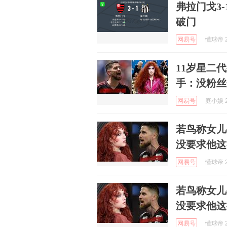
弗拉门戈3
破门
网易号
懂球帝 2
11岁星二
手：没粉丝
网易号
庭小娱 2
若鸟称女儿
没要求他这
网易号
懂球帝 2
若鸟称女儿
没要求他这
网易号
懂球帝 2