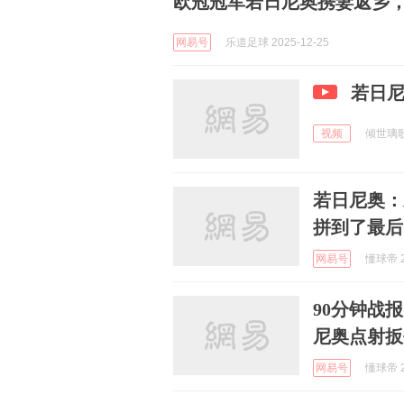
欧冠冠军若日尼奥携妻返乡
网易号
乐道足球 2025-12-25
若日
视频
倾世璃歌 
若日尼奥：
拼到了最后
网易号
懂球帝 2
90分钟战
尼奥点射扳
网易号
懂球帝 2