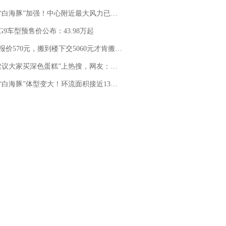
白海豚”加强！中心附近最大风力已达15级 最新研判
G9车型预售价公布：43.98万起
价570元，搬到楼下交5060元才肯搬上楼！女子傻眼了……
建议大家买深色蛋糕”上热搜，网友：天塌了！
白海豚”体型变大！环流面积接近13个浙江那么大