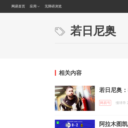
网易首页
应用
无障碍浏览
若日尼奥
相关内容
若日尼奥：
网易号
懂球帝 2
阿拉木图凯