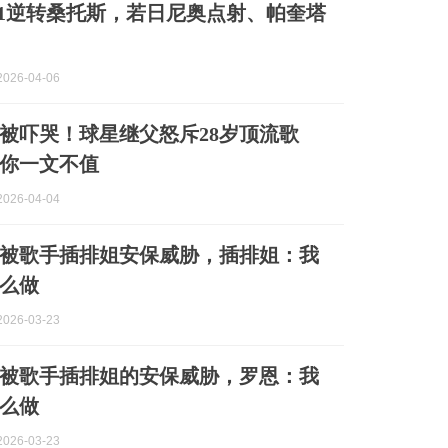
-1逆转桑托斯，若日尼奥点射、帕奎塔
026-04-06
代被吓哭！球星继父怒斥28岁顶流歌
你一文不值
026-04-04
被歌手插排姐安保威胁，插排姐：我
么做
026-03-23
被歌手插排姐的安保威胁，罗恩：我
么做
026-03-23