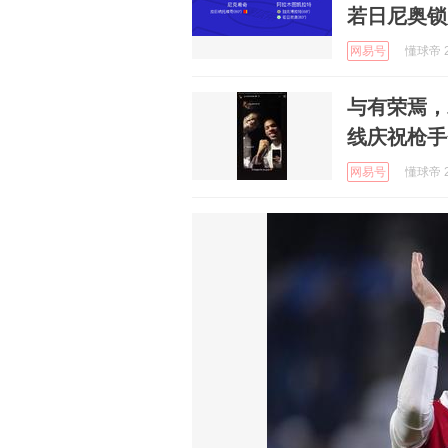
若日尼奥锁
网易号
懂球帝 2
与有荣焉，
线庆祝枪手
网易号
懂球帝 2