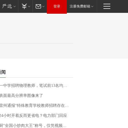
登录
注册免费邮箱
新闻
招聘物理教师，笔试前13名均遭淘汰？教育局：已叫停招聘，成立调查组全面核查
表面最高分辨率图像来了
通报“特殊教育学校教师招聘存在违规行为”：已启动问责程序 副校长被停职
24小时开着反而更省电？电力部门回应
“全国小炒肉大王”称号，仅凭视频评出？中国烹饪协会回应