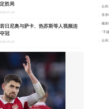
定胜局
台风“
026-07-16
享界
搬家报
若日尼奥与萨卡、热苏斯等人视频连
“不
夺冠
台风“
026-05-20