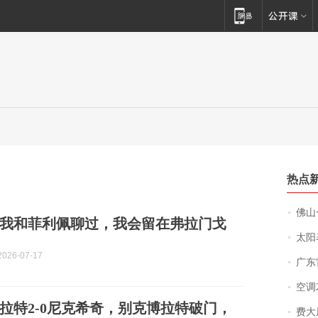
热点
佛山一中学
我和菲利佩聊过，我会留在弗拉门戈
太阳
026-07-17
广东雷州
空调
拉特2-0尼克希奇，别克博拉特破门，
费大厨