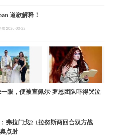
 Roan 道歉解释！
 2026-03-22
一眼，便被查佩尔·罗恩团队吓得哭泣
报：弗拉门戈2-1拉努斯两回合双方战
奥点射