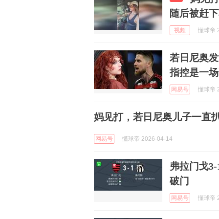
随后被赶下
视频
懂球帝 2
若日尼奥发
指控是一场
网易号
懂球帝 2
妈见打，若日尼奥儿子一直
网易号
懂球帝 2026-04-14
弗拉门戈3
破门
网易号
懂球帝 2