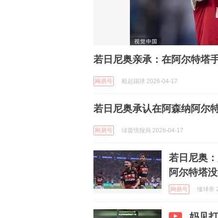
若日尼奥亲承：在阿尔特塔手
网易号
毅起踢球 2026-04-17
若日尼奥承认在阿森纳阿尔特
网易号
绿茵情报局 2026-04-17
若日尼奥：
阿尔特塔没
网易号
懂球帝 2
妈见