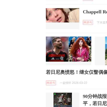
Chappell
网易号
下水道男孩
若日尼奥愤怒！继女仅瞥偶像
网易号
一盅情怀 2026-03-22
90分钟战
平，若日尼