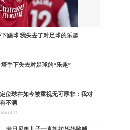
下踢球 我失去了对足球的乐趣
塔手下失去对足球的“乐趣”
定位球在如今被重视无可厚非；我对
有不满
026-04-17
打，若日尼奥儿子一直扒拉妈妈胳膊，