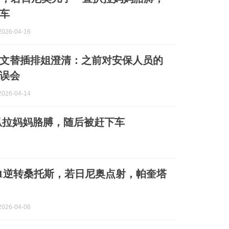
车
026-04-16
文替插排姐澄清：之前对安保人员的
误会
026-04-14
扒拉妈妈胳膊，随后被赶下车
-1逆转桑托斯，若日尼奥点射，帕奎塔
026-04-06