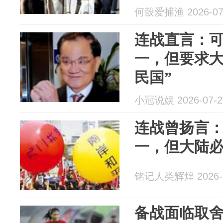
何嗀爱捕渔 2026-07
连战直言：
一，但要求大
民国”
小冠说娱 2026-07-2
连战曾扬言
一，但大陆必
铭记人类辉煌 2026-0
备战面临取