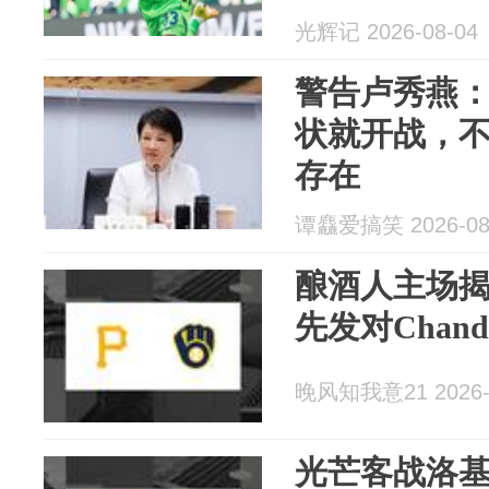
光辉记 2026-08-04
警告卢秀燕
状就开战，
存在
谭麤爱搞笑 2026-08
酿酒人主场揭幕
先发对Chan
晚风知我意21 2026-
光芒客战洛