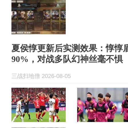
夏侯惇更新后实测效果：惇惇
90%，对战多队幻神丝毫不惧
三战扫地僧 2026-08-05