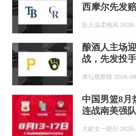
西摩尔先发
坠入温柔晚风 2026-0
酿酒人主场
战，先发投
体坛观察猿 2026-08
中国男篮8月
连战南美强队
大龄女一晓彤 2026-0