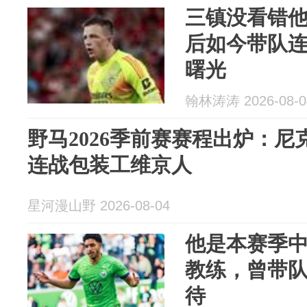
三镇没看错
后如今带队
曙光
翰林涛涛 2026-08-0
野马2026季前赛赛程出炉：
连战包装工维京人
星河漫山野 2026-08-04
他是本赛季
教练，曾带
待