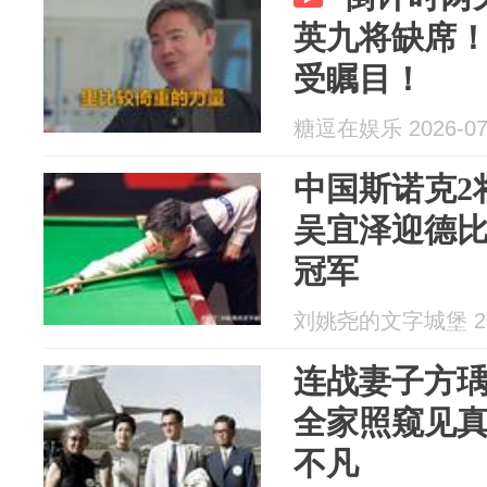
英九将缺席
受瞩目！
糖逗在娱乐 2026-07
中国斯诺克2
吴宜泽迎德
冠军
刘姚尧的文字城堡 202
连战妻子方瑀
全家照窥见
不凡