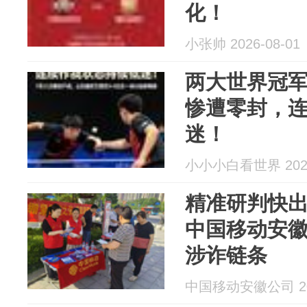
化！
小张帅 2026-08-01
两大世界冠
惨遭零封，
迷！
小小小白看世界 2026
精准研判快出
中国移动安
涉诈链条
中国移动安徽公司 202