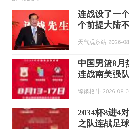
连战设了一个
个前提大陆
天气观察站 2026-08
中国男篮8月
连战南美强队
铿锵格斗 2026-08-0
2034杯8进
之队连战足球