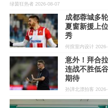
绿茵狂热者 2026-08-07
成都蓉城多
夏窗新援上
秀
何揎室内设计 2026-0
意外！拜合
连战不胜低
期待
孙譁北漂拍客 2026-0