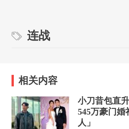
连战
相关内容
小刀昔包直
545万豪门
人」