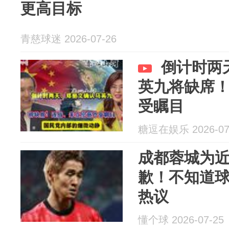
更高目标
青慈球迷 2026-07-26
倒计时两
英九将缺席
受瞩目
糖逗在娱乐 2026-07
成都蓉城为
歉！不知道
热议
懂个球 2026-07-25