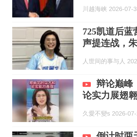
川越海峡 2026-07-3
725凯道后
声提连战，
人世间的事与人 2026
辩论巅峰
论实力展翅
久愛不變s 2026-07-
倒计时两