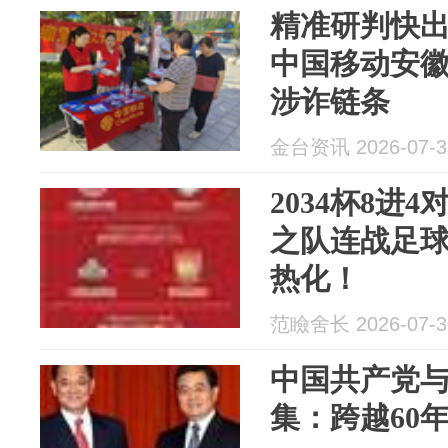
精准研判快
中国移动安
涉诈链条
金台资讯 2026-07-3
2034杯8进
之队连战足
热化！
范瞼舍长 2026-07-3
中国共产党
集：跨越60