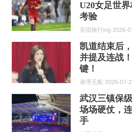
U20女足世
考验
吴猖旅行ing 2026-0
凯道结束后
并提及连战
键！
港湾无船 2026-07-2
武汉三镇保级
场场硬仗，
手