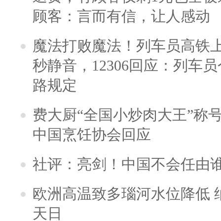
顾客：言而有信，让人感动
魔法打败魔法！列车员高铁
秒静音，12306回应：列车
路规定
费大厨“全国小炒肉大王”称
中国烹饪协会回应
社评：亮剑！中国不会任由
欧洲高温致多瑙河水位降低 
天日