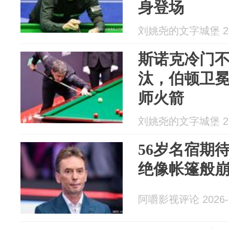
身登场
刘姚尧的文字城堡 202
斯诺克冷门不
汰，伯顿卫
师火箭
刘姚尧的文字城堡 202
56岁名宿期
绝像帐篷般
阿嚼影视评论 2026-0