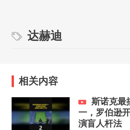
达赫迪
相关内容
斯诺克最
一，罗伯逊
演盲人杆法