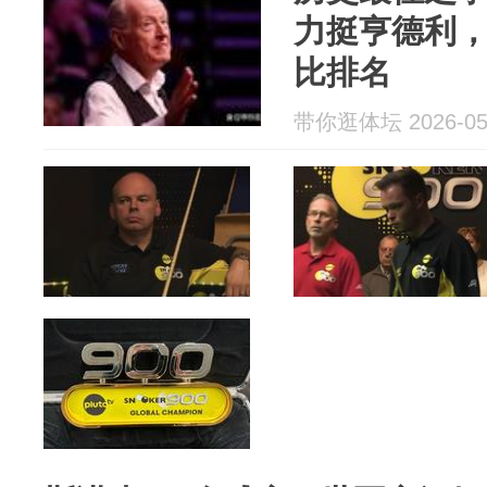
力挺亨德利，
比排名
带你逛体坛 2026-05