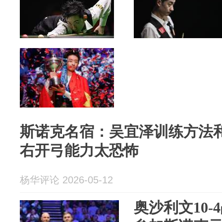
斯诺克名宿：吴宜泽训练方法
右开弓能力太恐怖
杨华评论 2026-05-12
奥沙利文10-