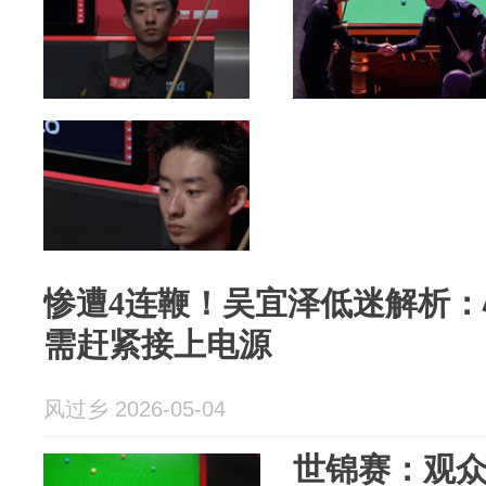
惨遭4连鞭！吴宜泽低迷解析：
需赶紧接上电源
风过乡 2026-05-04
世锦赛：观