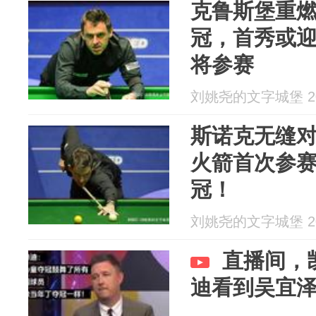
克鲁斯堡重燃
冠，首秀或迎
将参赛
刘姚尧的文字城堡 202
斯诺克无缝
火箭首次参赛
冠！
刘姚尧的文字城堡 202
直播间，
迪看到吴宜