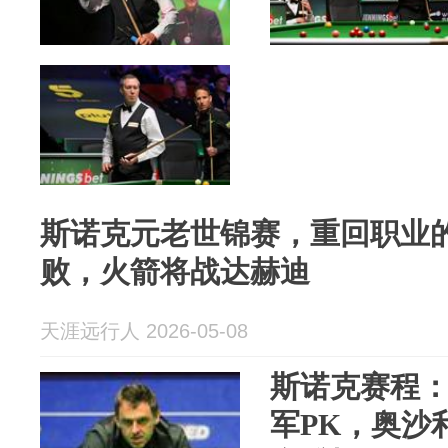
斯诺克元老世锦赛，重回职业
败，火箭将战达赫迪
天涯远行人 2026-05-08
斯诺克赛程：
军PK，奥沙