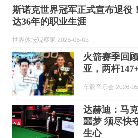
斯诺克世界冠军正式宣布退役
达36年的职业生涯
世界体坛观察家 2026-06-03
火箭赛季回
亚，两杆147
车载音乐会 2026-05
达赫迪：马
噩梦 须尽快
生心