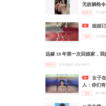
无故躺枪令
网易号
手工制作阿
姐姐
视频
宝哥剪剧 
远嫁 18 年第一次回娘家，
网易号
匹夫来搞笑 2026-08-07
女子
人：你们有
视频
两个脑花 