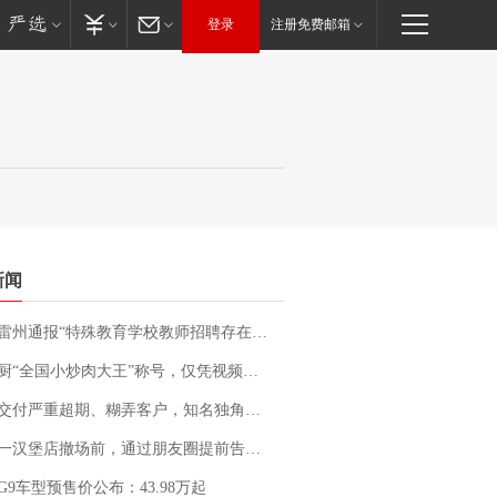
登录
注册免费邮箱
新闻
通报“特殊教育学校教师招聘存在违规行为”：已启动问责程序 副校长被停职
“全国小炒肉大王”称号，仅凭视频评出？中国烹饪协会回应
期、糊弄客户，知名独角兽车企创始人回应：都没证据，将依法采取措施，“本人长期与美国交管局保持沟通，对方表示肯定”
撤场前，通过朋友圈提前告知逐一退费，有顾客仅剩1元也全被退回，分文不少；顾客：言而有信，让人感动
G9车型预售价公布：43.98万起