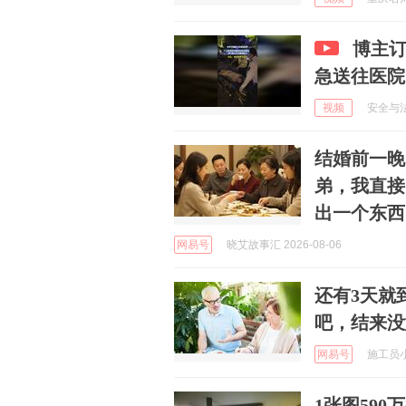
博主
急送往医院
视频
安全与法 
结婚前一晚
弟，我直接
出一个东西
网易号
晓艾故事汇 2026-08-06
还有3天就
吧，结来没
网易号
施工员小天
1张图59