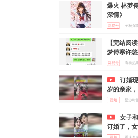
爆火 林梦
深情》
网易号
子杨探影 
【完结阅读
梦傅寒许悠
网易号
看看热世界
订婚
岁的亲家，
视频
星沙时报 
女子和
订婚了，女
视频
重庆名师在