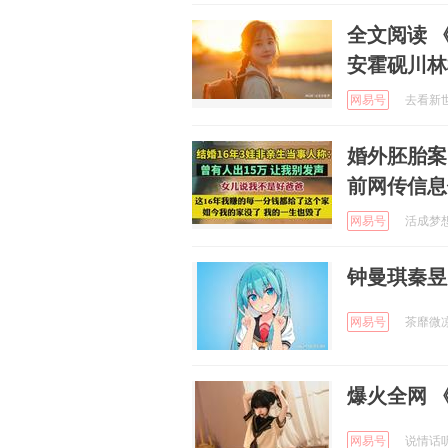
全文阅读 
安霍砚川林
网易号
去看新世界
婚外胚胎案
前网传信息
网易号
活成梦想中
钟曼琪秦昱
网易号
茶靡微凉啊
爆火全网 
网易号
说情话听情