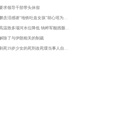
要求领导干部带头休假
地铁吐血女孩”胡心瑶为嫣然天使捐99999元：这份捐赠太沉重，尊重其捐赠意愿，个人向胡心瑶和她的病友之家各捐赠99999元
高温致多瑙河水位降低 纳粹军舰残骸重见天日
解除了与伊朗相关的制裁
19岁少女的死刑改死缓当事人自述：出狱11年间始终刻意躲避被害人家属