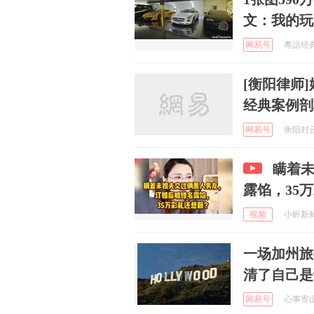
文：我的玩
网易号
粵語经典歌
[衡阳律师
经典案例剖
网易号
衡阳封云凯
瞒着
露馅，35
视频
小昕新鲜事
一场加州旅
清了自己是
网易号
心事寄山海