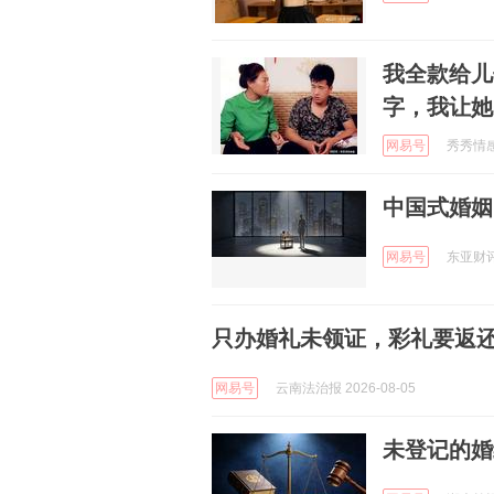
我全款给儿
字，我让她
网易号
秀秀情感课
中国式婚姻
网易号
东亚财评V
只办婚礼未领证，彩礼要返
网易号
云南法治报 2026-08-05
未登记的婚