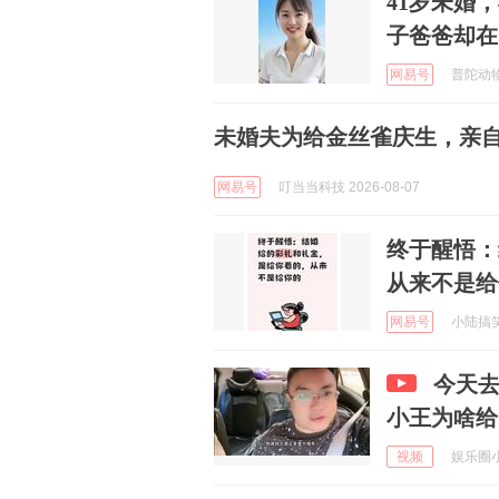
41岁未婚
子爸爸却在
网易号
普陀动物世
未婚夫为给金丝雀庆生，亲
网易号
叮当当科技 2026-08-07
终于醒悟：
从来不是给
网易号
小陆搞笑日
今天去
小王为啥给
视频
娱乐圈小蜜