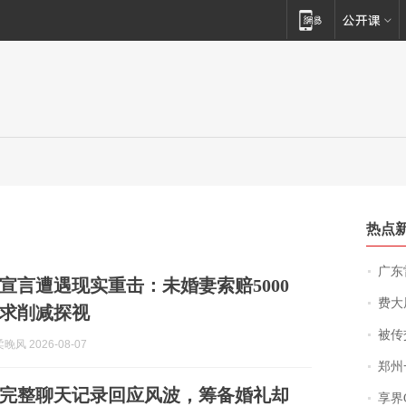
热点
广东雷州
宣言遭遇现实重击：未婚妻索赔5000
费大厨
求削减探视
被传交付严重超
风 2026-08-07
郑州一汉堡店
完整聊天记录回应风波，筹备婚礼却
享界