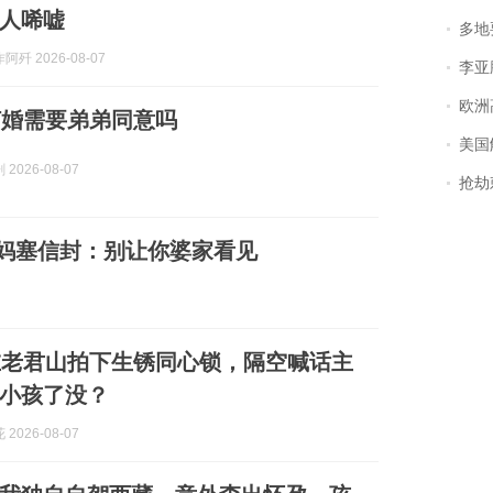
人唏嘘
多地
歼 2026-08-07
李亚鹏含泪感谢“
欧洲
订婚需要弟弟同意吗
美国
2026-08-07
抢劫刺死
我妈塞信封：别让你婆家看见
在老君山拍下生锈同心锁，隔空喊话主
小孩了没？
2026-08-07