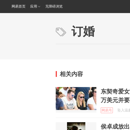
网易首页
应用
无障碍浏览
订婚
相关内容
东契奇爱女
万美元并要
网易号
坠入温柔晚
侯卓成放出