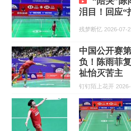
“陪哭”
泪目！回应“
残梦断忆 2026-07-2
中国公开赛第
负！陈雨菲
祉怡灭苦主
钉钉陌上花开 2026-0