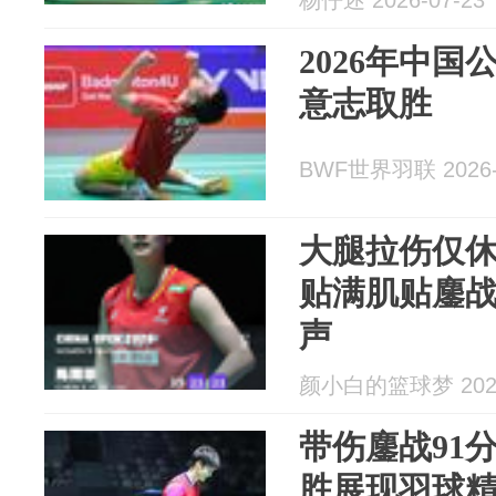
杨仔述 2026-07-23
2026年中
意志取胜
BWF世界羽联 2026-
大腿拉伤仅休
贴满肌贴鏖战
声
颜小白的篮球梦 2026
带伤鏖战91
胜展现羽球精