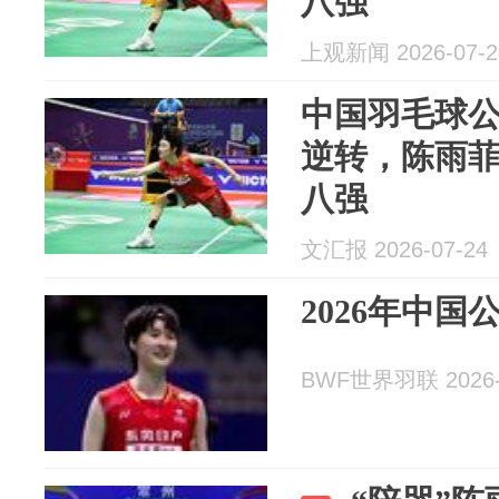
八强
上观新闻 2026-07-2
中国羽毛球
逆转，陈雨
八强
文汇报 2026-07-24
2026年中
BWF世界羽联 2026-