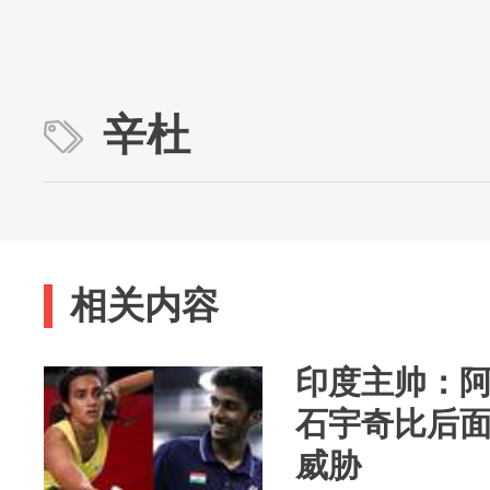
辛杜
相关内容
印度主帅：
石宇奇比后
威胁