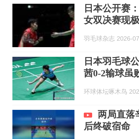
日本公开赛：
女双决赛现极
羽毛球杂志 2026-07
日本羽毛球公
茜0-2输球虽
环球体坛啄木鸟 2026
两局直落
后终破宿命