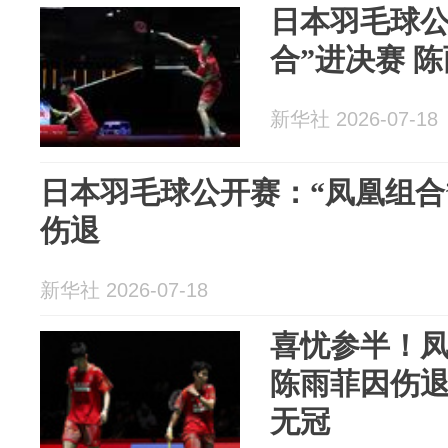
日本羽毛球公
合”进决赛 
新华社 2026-07-18
日本羽毛球公开赛：“凤凰组合
伤退
新华社 2026-07-18
喜忧参半！
陈雨菲因伤退
无冠