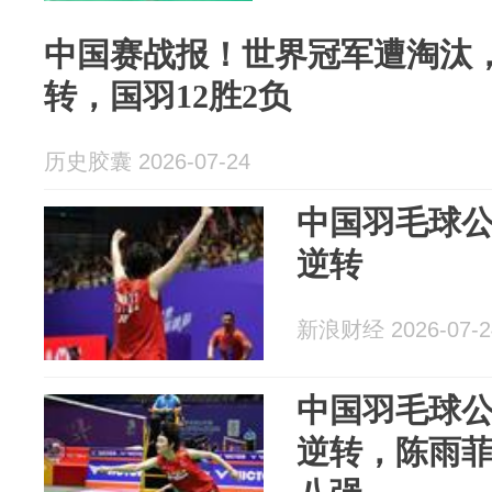
中国赛战报！世界冠军遭淘汰
转，国羽12胜2负
历史胶囊 2026-07-24
中国羽毛球
逆转
新浪财经 2026-07-2
中国羽毛球
逆转，陈雨