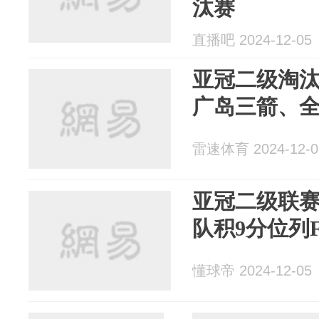
汰赛
直播吧 2024-12-05
亚冠二级淘
广岛三箭、
雷速体育 2024-12-0
亚冠二级联
队积9分位列
懂球帝 2024-12-05