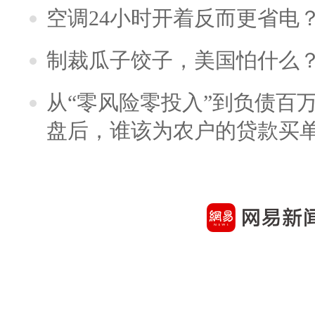
空调24小时开着反而更省电
制裁瓜子饺子，美国怕什么
从“零风险零投入”到负债百
盘后，谁该为农户的贷款买