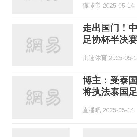
懂球帝 2025-05-14
走出国门！
足协杯半决
雷速体育 2025-05-1
博主：受泰
将执法泰国
直播吧 2025-05-14