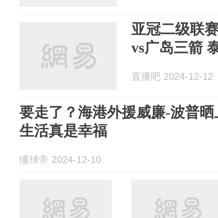
亚冠二级联赛
vs广岛三箭 
直播吧 2024-12-12
要走了？海港外援威廉-波普晒
生活真是幸福
懂球帝 2024-12-10