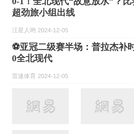
0-1！全北现代“故意放水”？
超劲旅小组出线
汪星人哟 2024-12-05
⚽亚冠二级赛半场：普拉杰补时
0全北现代
雷速体育 2024-12-05