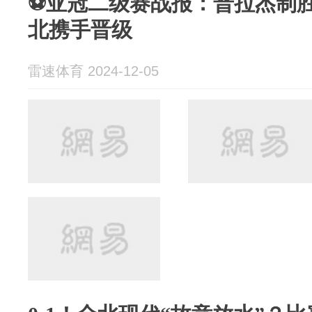
⚽亚冠二级赛战报：普拉杰制胜
北携手晋级
雷速体育 2024-12-05