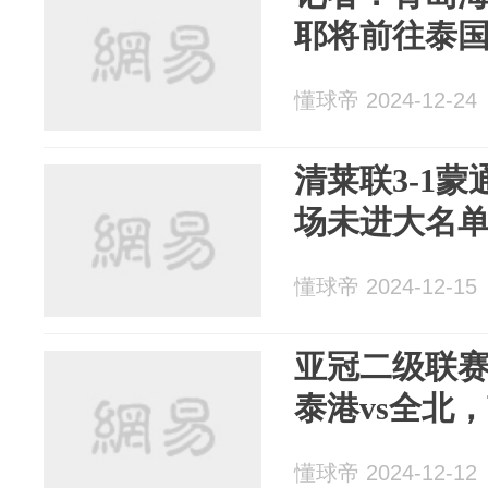
耶将前往泰
懂球帝 2024-12-24
清莱联3-1
场未进大名
懂球帝 2024-12-15
亚冠二级联赛
泰港vs全北
懂球帝 2024-12-12