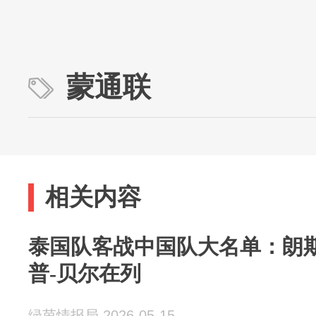
蒙通联
相关内容
泰国队客战中国队大名单：朗
普-贝尔在列
绿茵情报局 2026-05-15