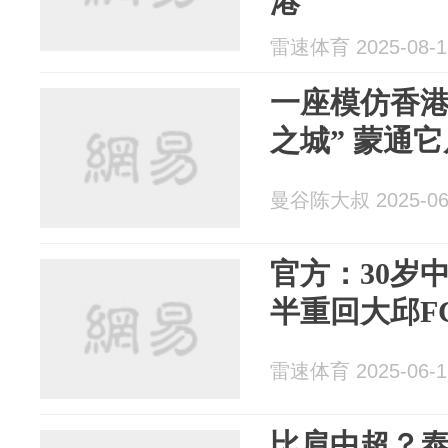
港
雷速体育 2025-08-1
一座模仿香港
之城” 蒙通
曼谷陈大叔 2025-06
官方：30岁
半重回大邱F
雷速体育 2025-06-1
比肩中超？