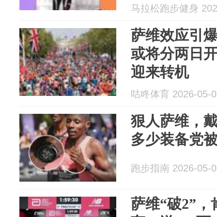
马拉松跑步健身 2026
萨维效应引爆全
或将分两日
迎来转机
咕咚体育 2026-05-0
狠人萨维，戴
多少装备党
跑步指南 2026-05-0
萨维“破2”