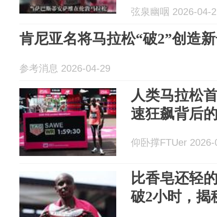
弦泉幽咽 2026-04-2
肯尼亚名将马拉松“破2”创造
参考消息 2026-04-29
人类马拉松首
速狂飙背后的
仰卧撑FTUer 2026-0
比香皂还轻
破2小时，揭