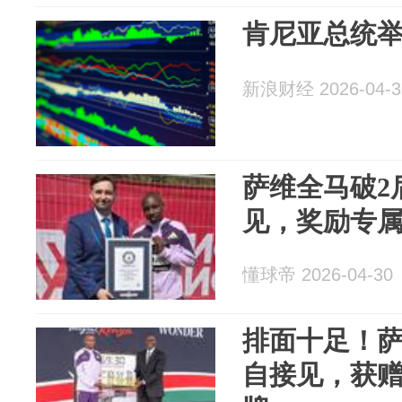
肯尼亚总统
新浪财经 2026-04-3
萨维全马破2
见，奖励专属车
懂球帝 2026-04-30
排面十足！萨
自接见，获赠