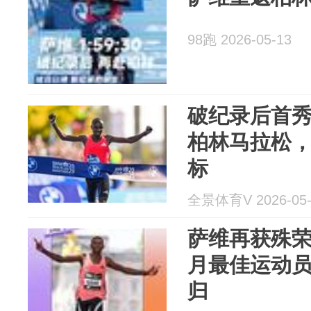
98跑 2026-05-13
破纪录后首
柏林马拉松，
标
全景体育V 2026-05-
萨维再获殊
月最佳运动员
归