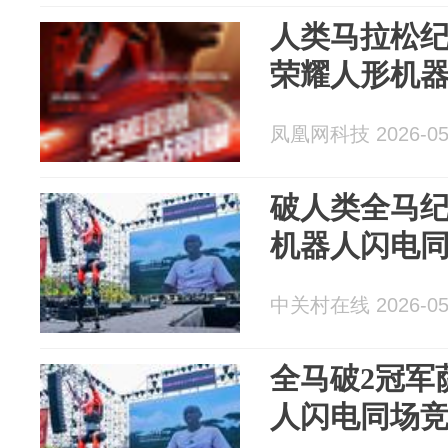
人类马拉松
荣耀人形机
凤凰网科技 2026-05
破人类全马
机器人闪电
中关村在线 2026-05
全马破2冠军
人闪电同场