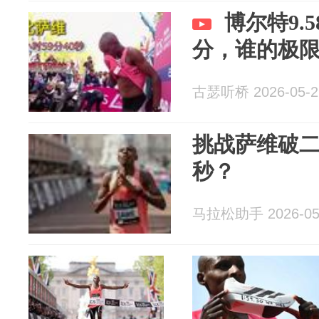
博尔特9.
分，谁的极
古瑟听桥 2026-05-2
挑战萨维破
秒？
马拉松助手 2026-05