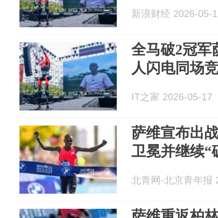
新浪财经 2026-05-1
全马破2冠军
人闪电同场
IT之家 2026-05-17
萨维宣布出
卫冕并继续“
北青网-北京青年报 20
萨维重返柏林 