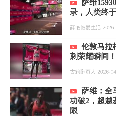
萨维159
录，人类终
薛艳艳爱生活 2026-0
伦敦马拉
刺荣耀瞬间
古籍翻页人 2026-04
萨维：全马
功破2，超越
限