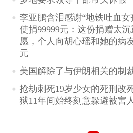
李亚鹏含泪感谢“地铁吐血女
使捐99999元：这份捐赠太
愿，个人向胡心瑶和她的病友之
元
美国解除了与伊朗相关的制
抢劫刺死19岁少女的死刑改
狱11年间始终刻意躲避被害