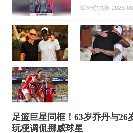
猿来你也笑 2026-08
足篮巨星同框！63岁乔丹与26
玩梗调侃挪威球星