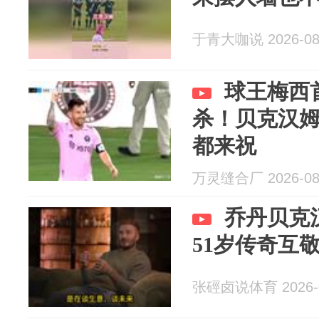
于青大咖说 2026-08
球王梅西
杀！贝克汉
都来祝
万灵缝合厂 2026-08
乔丹贝克
51岁传奇互
张硜卤说体育 2026-0