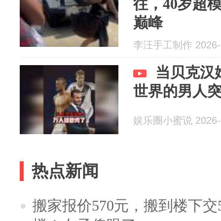
往，40岁超
巅峰
李汪手工制作 2026-0
当贝克汉
世界的男人
娱乐圈小蜜说 2026-0
热点新闻
搬家报价570元，搬到楼下交5