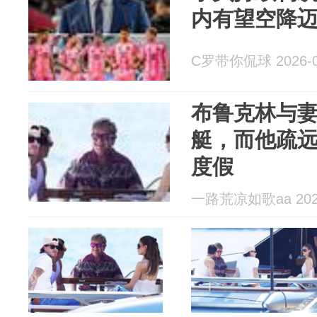
内有望空降
C罗带你侃球 2026-0
布鲁克林与
艇，而他疏
度假
一路荒凉如歌aa 2026