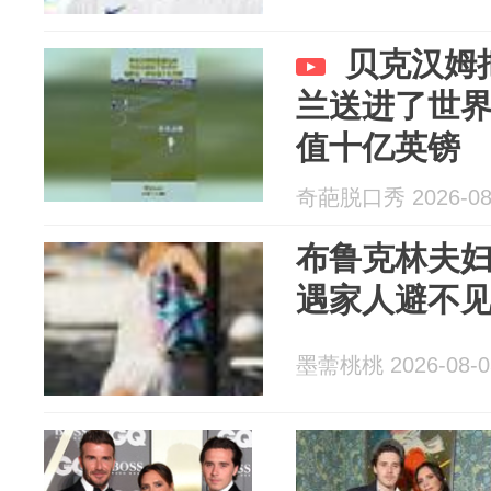
贝克汉姆
兰送进了世
值十亿英镑
奇葩脱口秀 2026-08
布鲁克林夫
遇家人避不
墨薷桃桃 2026-08-0