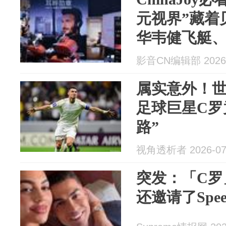
元视界”藏着
华韦健飞艇
影音CN编辑部 2026-
属实意外！
足球巨星C罗
路”
视角透析者 2026-07
突发：「C罗
还邀请了Spe