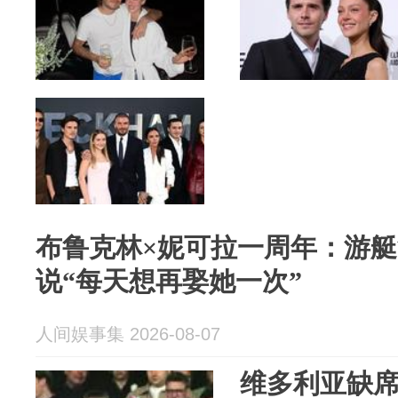
布鲁克林×妮可拉一周年：游
说“每天想再娶她一次”
人间娱事集 2026-08-07
维多利亚缺