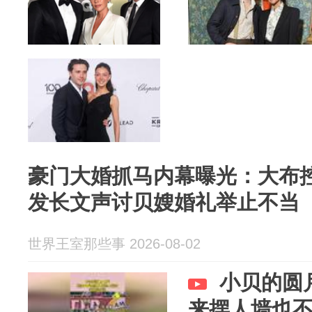
豪门大婚抓马内幕曝光：大布
发长文声讨贝嫂婚礼举止不当
世界王室那些事 2026-08-02
小贝的圆
来摆人墙也