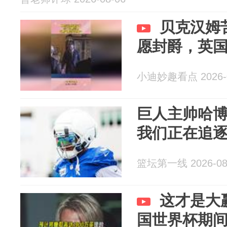
贝克汉姆
愿封爵，英
小迪妙趣看点 2026-0
巨人主帅哈
我们正在追
篮坛第一线 2026-08
这才是大
国世界杯期间