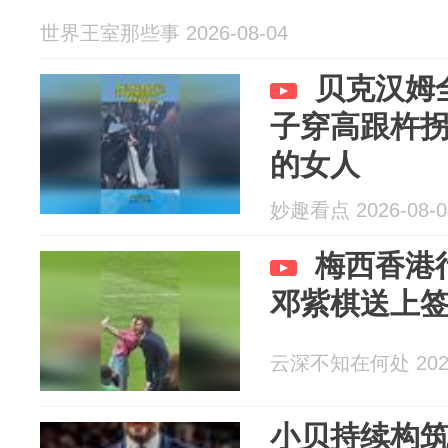
世界王室那些事 2026-08-04
贝克汉姆
子穿高跟杵
的女人
妙趣看点 2026-08-0
梅西香港
邓紫棋送上
云深不知在何处 2026
小贝持续构