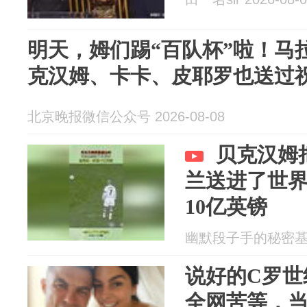
明天，姆们踢“百队杯”啦！马
克汉姆、卡卡、皮耶罗也送过
北京晚报微信公众号 2026-08-08
贝克汉姆
兰送进了世
10亿英镑
幽默段子手的秘密基地 2
说好的C罗世
全网苦等，