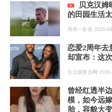
贝克汉姆
的田园生活
周哥一影视 2026-08
恋爱2周年去
却宣布：这
生活观察员啊 2026-0
曾经红透半
模，如今远
胎，容貌大