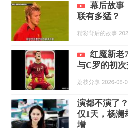
幕后故事：
联有多猛？
精彩背后的故事 2026
红魔新老
与C罗的初次
荔枝分享 2026-08-0
演都不演了
仅1天，杨澜
增