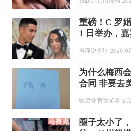
Supreme情报网 2026
重磅！C 罗
1 日举办，
雪谨说个球 2026-07
为什么梅西
合同 非
80后体育大蜀黍 2026
圈子太小了，