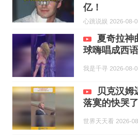
亿！
心跳说娱 2026-08-0
夏奇拉神曲
球嗨唱成西
我是千寻 2026-08-0
贝克汉姆
落寞的快哭
世界天天看 2026-08