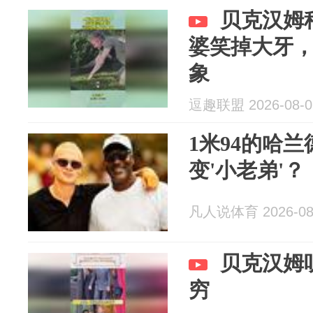
贝克汉姆
婆笑掉大牙
象
逗趣联盟 2026-08-0
1米94的哈
变'小老弟'？
凡人说体育 2026-08
贝克汉姆
穷