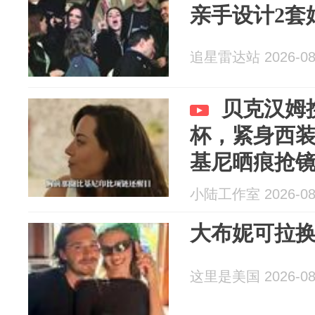
亲手设计2套
追星雷达站 2026-08
贝克汉姆
杯，紧身西
基尼晒痕抢
小陆工作室 2026-08
大布妮可拉换
这里是美国 2026-08