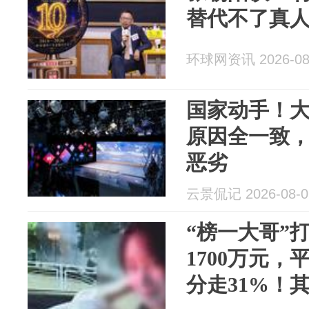
替代不了真
环球网资讯 2026-08
国家动手！
原因全一致
恶劣
云景侃记 2026-08-0
“榜一大哥”
1700万元，
分走31%！