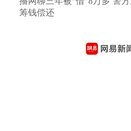
播网聊三年被“借”8万多 警
筹钱偿还