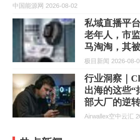
中国能源网 2026-08-02
私域直播平台
老年人，市
马淘淘，其被
换址
极目新闻 2026-08-0
行业洞察｜Cl
出海的这些“
部大厂的逆
Airwallex空中云汇 20