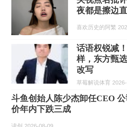
夜都是擦边
喜欢历史的阿繁 2026
话语权锐减
样，东方甄
改写
草莓解说体育 2026-0
斗鱼创始人陈少杰卸任CEO 公
价年内下跌三成
读创 2026-08-09