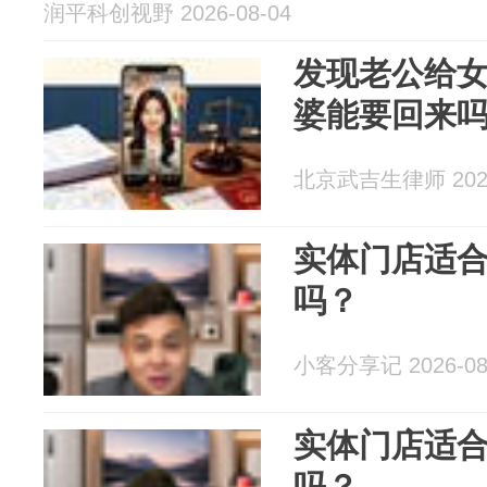
润平科创视野 2026-08-04
发现老公给
婆能要回来
北京武吉生律师 2026
实体门店适
吗？
小客分享记 2026-08
实体门店适
吗？