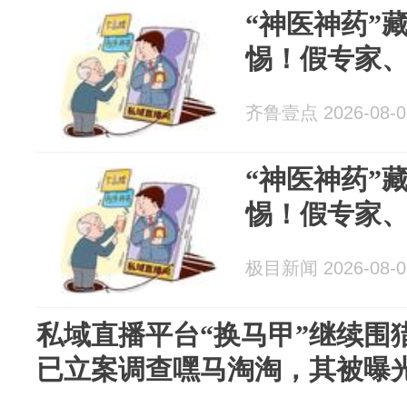
“神医神药”
惕！假专家
齐鲁壹点 2026-08-0
“神医神药”
惕！假专家
极目新闻 2026-08-0
私域直播平台“换马甲”继续围
已立案调查嘿马淘淘，其被曝