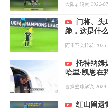
太阳炒鸡蛋 2026-07
门将、头
跪，这是什
阿乐不会拉花 2026-0
托特纳姆
哈里·凯恩在
曹操篮球解说 2026-0
红山留遗