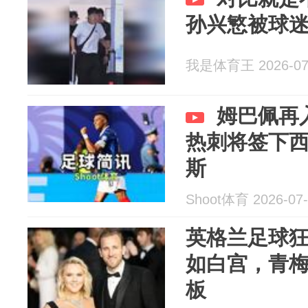
孙兴慜被球
我是体育王 2026-07
姆巴佩再
热刺将签下
斯
Shoot体育 2026-07-
英格兰足球狂
如白宫，青
板