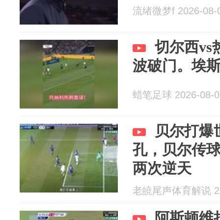
流绪微梦f 2026-08-
切尔西v
波破门。埃
蜡笔足球 2026-08-0
贝尔打爆
孔，贝尔传
两次逆天
老皢尾声体育解说 202
阿斯顿维拉