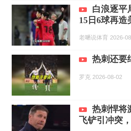
白浪逐平
15日6球再
老嗮说体育 2026-08
热刺还要
罗克 2026-08-02
热刺悍将
飞铲引冲突