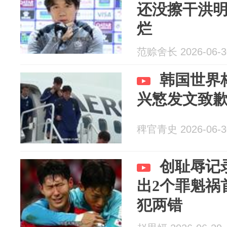
还没擦干洪
烂
范赊舍长 2026-06-3
韩国世界
兴慜发文致
稗官青史 2026-06-3
创耻辱记
出2个罪魁祸
犯两错