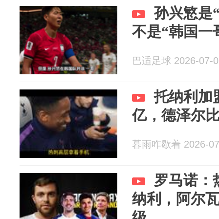
孙兴慜是
不是“韩国一
巴适足球 2026-07-0
托纳利加
亿，德泽尔
暮雨咋歇着 2026-07
罗马诺：
纳利，阿尔
级