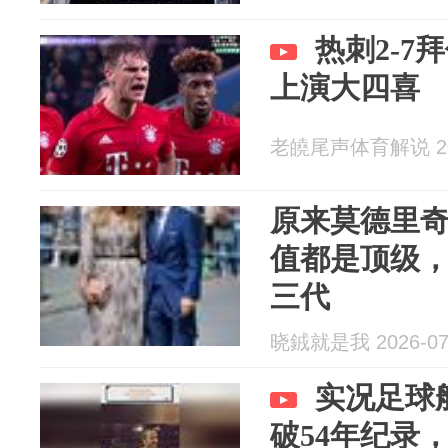
热刺2-7
上演大四喜
老皢尾声体育解说 202
原来莫德里
值都是顶级
三代
晓銊就是我 2026-07
实况足球
破54年纪录