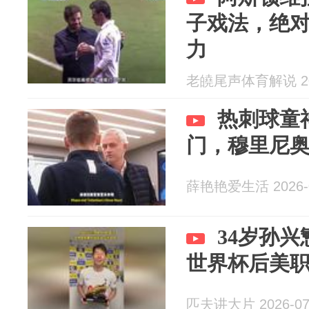
子戏法，绝
力
老皢尾声体育解说 202
热刺球童
门，穆里尼
薛艳艳爱生活 2026-0
34岁孙
世界杯后美
匹夫讲大片 2026-07