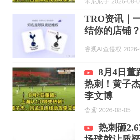
笨尼尼子 2026-08-0
TRO资讯｜一
结你的店铺
睿观AI查侵权 2026-0
8月4日董
热刺！黄子
李文博
杳鸢 2026-08-05
热刺砸2.
场球就让质