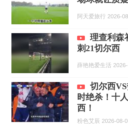
阿天爱旅行 2026-08
理查利森
刺21切尔西
薛艳艳爱生活 2026-0
切尔西V
时绝杀！十
西！
粉色艾辰 2026-08-0