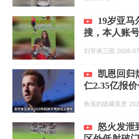
19岁亚
搜，本人账
刘哥谈三国 2026-07
凯恩回归
仁2.35亿报
角落的隐藏美景 2026
怒火发泄
区外低射破门