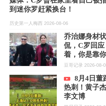
媒体：C罗曾在家里看自己被
到迷你罗赶紧换台！
历史第一人梅西 2026-08-06
乔治娜身材
侃，C罗回应
着，你是靠
豆哥记录 2026-08-0
8月4日董
热刺！黄子
李文博