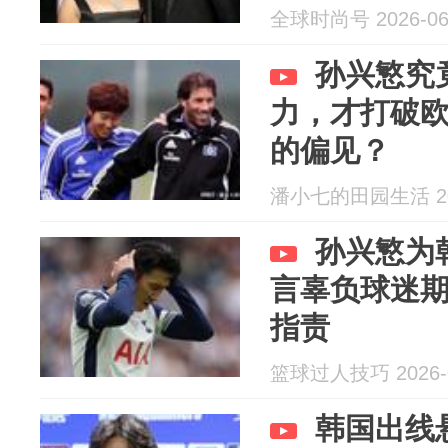
全球时尚号 2026-06
孙兴慜究
力，才打破
的偏见？
潘小七的田园生活 202
孙兴慜为
言辜负球迷
指责
篮球过人技巧 2026-0
韩国出线