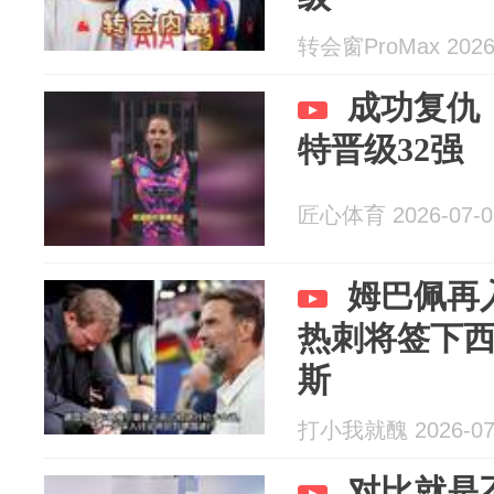
转会窗ProMax 2026-
成功复仇！
特晋级32强
匠心体育 2026-07-0
姆巴佩再
热刺将签下
斯
打小我就醜 2026-07
对比就是