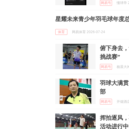
网易号
懂球帝 2
星耀未来青少年羽毛球年度总
体育
网易体育 2026-07-24
俯下身去，
挑战赛”
网易号
杨晨大神 
羽球大满贯
部
网易号
开烟酒店的
挥拍逐风，
活动进行中