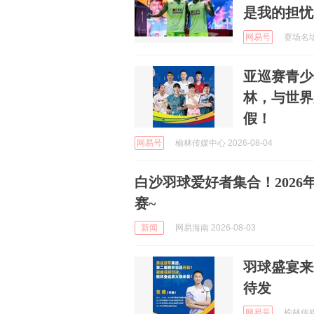
是我的担忧
网易号
赛场名场面
亚巡赛青少
林，与世界
假！
网易号
榆林传媒中心 2026-08-04
白沙羽球爱好者集合！2026
赛~
新闻
网易海南 2026-08-03
羽球盛宴来
待发
网易号
榆林传媒中