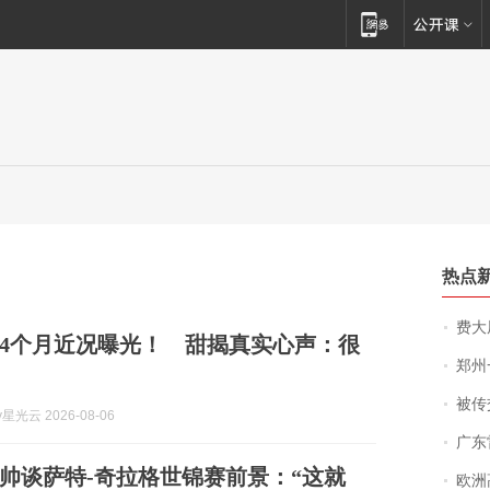
热点
费大厨
4个月近况曝光！ 甜揭真实心声：很
郑州一汉堡店
被传交付严重超
y星光云 2026-08-06
广东雷州
帅谈萨特-奇拉格世锦赛前景：“这就
欧洲