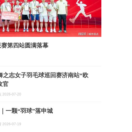
联赛第四站圆满落幕
美舞之志女子羽毛球巡回赛济南站“欧
收官
2026-07-20
忆｜一颗“羽球”落申城
2026-07-19