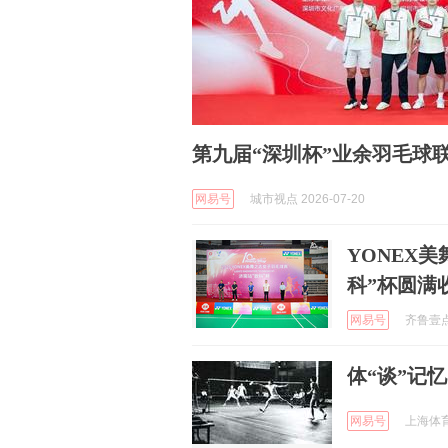
第九届“深圳杯”业余羽毛球
网易号
城市视点 2026-07-20
YONEX
科”杯圆满
网易号
齐鲁壹点 
体“谈”记
网易号
上海体育 