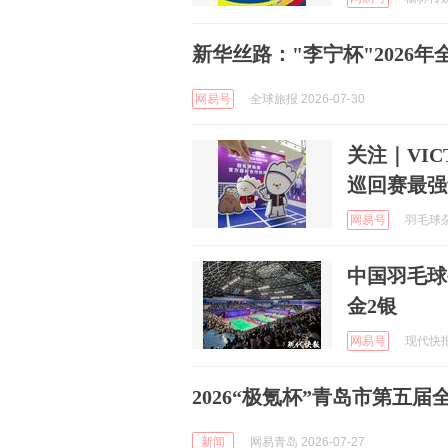
新华丝路："李宁杯"2026
网易号
全球旅报 2026-07-30
关注｜VI
巡回赛最强
网易号
羽毛球杂志
中国羽毛球
金2银
网易号
现代快报 
2026“极氪杯”青岛市第五
新闻
网易青岛 2026-07-27