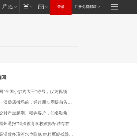
登录
注册免费邮箱
新闻
“全国小炒肉大王”称号，仅凭视频评出？中国烹饪协会回应
撤场前，通过朋友圈提前告知逐一退费，有顾客仅剩1元也全被退回，分文不少；顾客：言而有信，让人感动
期、糊弄客户，知名独角兽车企创始人回应：都没证据，将依法采取措施，“本人长期与美国交管局保持沟通，对方表示肯定”
通报“特殊教育学校教师招聘存在违规行为”：已启动问责程序 副校长被停职
高温致多瑙河水位降低 纳粹军舰残骸重见天日