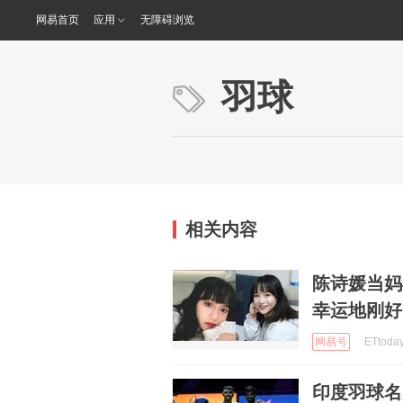
网易首页
应用
无障碍浏览
羽球
相关内容
陈诗媛当妈
幸运地刚好
网易号
ETtoda
印度羽球名