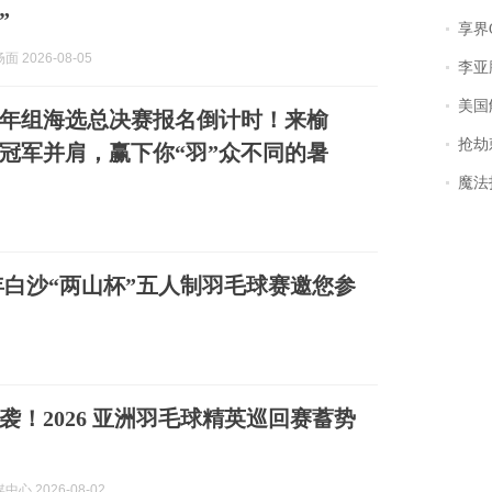
”
享界
 2026-08-05
李亚鹏含泪感谢“
美国
年组海选总决赛报名倒计时！来榆
抢劫刺死
冠军并肩，赢下你“羽”众不同的暑
魔法打败魔
年白沙“两山杯”五人制羽毛球赛邀您参
袭！2026 亚洲羽毛球精英巡回赛蓄势
心 2026-08-02