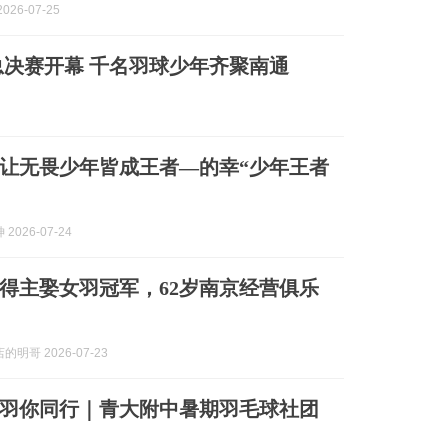
026-07-25
决赛开幕 千名羽球少年齐聚南通
让无畏少年皆成王者—的幸“少年王者
2026-07-24
得主娶女羽冠军，62岁南京经营俱乐
明哥 2026-07-23
羽你同行｜青大附中暑期羽毛球社团