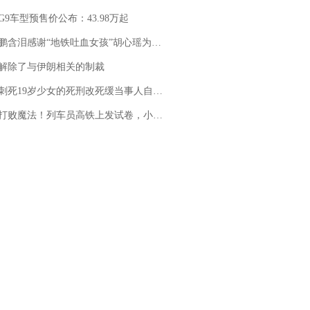
G9车型预售价公布：43.98万起
地铁吐血女孩”胡心瑶为嫣然天使捐99999元：这份捐赠太沉重，尊重其捐赠意愿，个人向胡心瑶和她的病友之家各捐赠99999元
解除了与伊朗相关的制裁
19岁少女的死刑改死缓当事人自述：出狱11年间始终刻意躲避被害人家属
法！列车员高铁上发试卷，小朋友一秒静音，12306回应：列车员个人行为，不是铁路规定