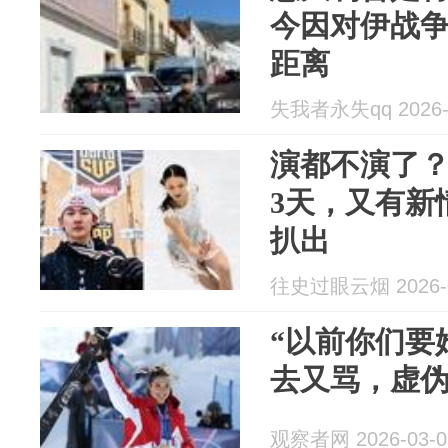
今因对伊战
距离
失我者永失qq 2026-
演都不演了
3天，又有新
扒出
往史过眼云烟 2026-0
“以前你们要
去又骂，虚伪
观察者网 2026-03-0