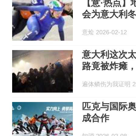
【意·热点】
会为意大利
意烩 2026-02-12
意大利这次
路竟被炸瘫
遍体鳞伤为我证明 202
匹克与国际
成合作