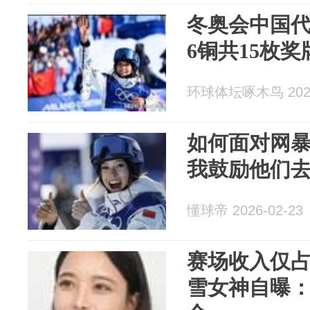
冬奥会中国代
6铜共15枚
环球体坛啄木鸟 2026
如何面对网
我鼓励他们
懂球帝 2026-02-23
赛场收入仅占
雪女神自曝