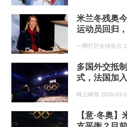
米兰冬残奥
运动员回归，
一网打尽全球焦点 202
多国外交抵制
式，法国加
峰云峰雨 2026-03-0
【意·冬奥】
支平衡？目