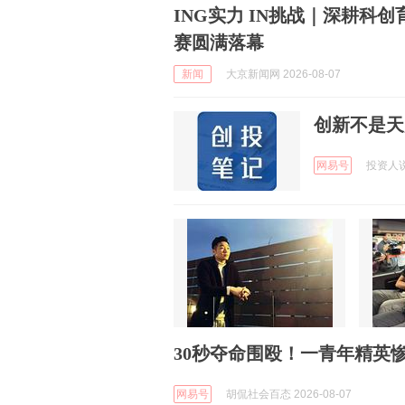
ING实力 IN挑战｜深耕科创
赛圆满落幕
新闻
大京新闻网 2026-08-07
创新不是天
网易号
投资人说 
30秒夺命围殴！一青年精英
网易号
胡侃社会百态 2026-08-07