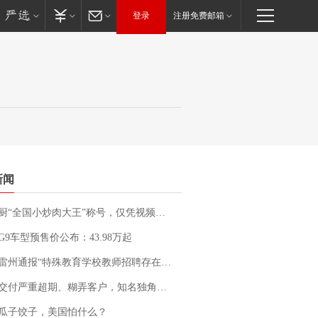
登录
注册免费邮箱
新闻
“全国小炒肉大王”称号，仅凭视频评出？中国烹饪协会回应
G9车型预售价公布：43.98万起
通报“特殊教育学校教师招聘存在违规行为”：已启动问责程序 副校长被停职
期、糊弄客户，知名独角兽车企创始人回应：都没证据，将依法采取措施，“本人长期与美国交管局保持沟通，对方表示肯定”
瓜子饺子，美国怕什么？