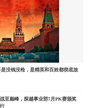
不是没钱没枪，是精英和百姓都彻底放
战至巅峰，探越事业部7月PK赛颁奖
行