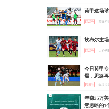
荷甲这场球
网易号
慕野闲记 
坎布尔主场
网易号
大胡子Br
今日荷甲专
爆，思路再
网易号
生活记录有
年赚35万
意忽略的1