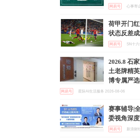
网易号
心事寄山海
荷甲开门红
状态反差成
网易号
SN十六年
2026.8
土老牌精英
博专属严选
网易号
星际AI生活服务 2026-08-06
赛事辅导|
委视角深度
网易号
新浪财经 