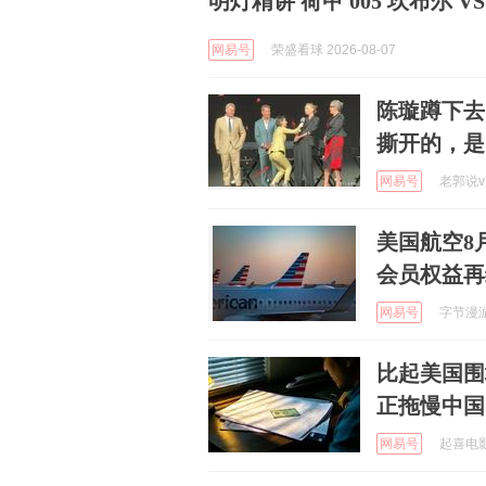
明灯精讲 荷甲 005 坎布尔 VS
网易号
荣盛看球 2026-08-07
陈璇蹲下去
撕开的，是
网易号
老郭说v 
美国航空8
会员权益再
网易号
字节漫游指
比起美国围
正拖慢中国
网易号
起喜电影 