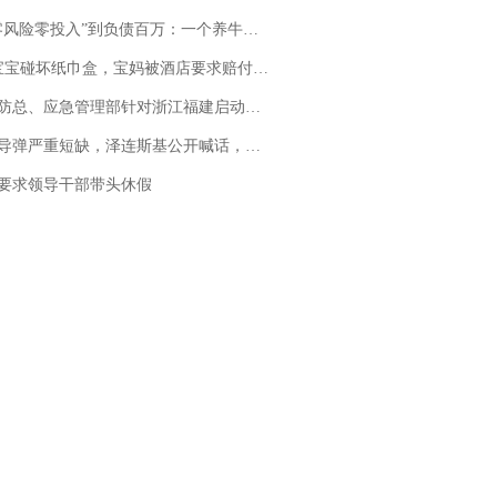
险零投入”到负债百万：一个养牛项目崩盘后，谁该为农户的贷款买单丨红星调查
坏纸巾盒，宝妈被酒店要求赔付924元！三亚一酒店回复：骨瓷定制！网友一查价格，吵翻了
总、应急管理部针对浙江福建启动防汛防台风四级应急响应
弹严重短缺，泽连斯基公开喊话，乌克兰失去导弹拦截能力？
要求领导干部带头休假