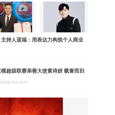
｜主持人宬福：用表达力构筑个人商业
精英童模超级联赛亲善大使黄诗妍 载誉而归
锋者 2026-08-06