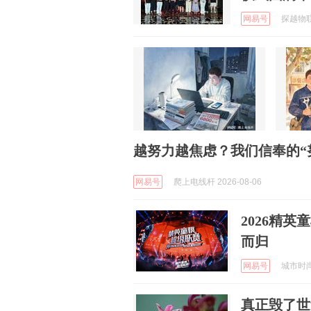
网易号
探越物联网
越努力越焦虑？我们信奉的“
网易号
爬上电线杆 2026-08-06
2026精
而归
网易号
城市时尚先
真正毁了世