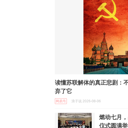
读懂苏联解体的真正悲剧：
弃了它
网易号
浪子说 2026-08-06
燃动七月，
仪式圆满举