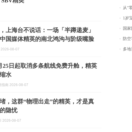
 SBV精英
从“零风
1岁宝宝碰
国家防
，上海台不说话：一场「半蹲递麦」
中国媒体精英的南北鸿沟与阶级嘴脸
防空导
多地
2026-08-07
月25日起取消多条航线免费升舱，精英
缩水
南 2026-08-07
堵，这群“物理出走”的精英，才是真
的隐忧
2026-08-07