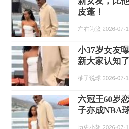
新女友，比他
皮蓬！
左右为篮 2026-07-1
小37岁女友
新大家认知
柚子说球 2026-07-1
六冠王60岁
子亦成NBA
历史小胡 2026-07-1