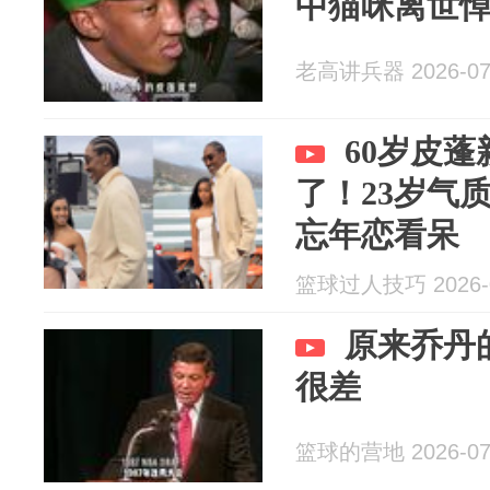
中猫咪离世
老高讲兵器 2026-07
60岁皮
了！23岁气
忘年恋看呆
篮球过人技巧 2026-0
原来乔丹
很差
篮球的营地 2026-07