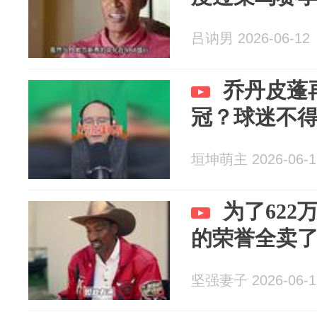
吕讷男 2026-06-12
乔丹皮蓬
冠？球迷不
垣坤萌主 2026-06-1
为了62
的荣誉全卖
坚强妻子 2026-06-1