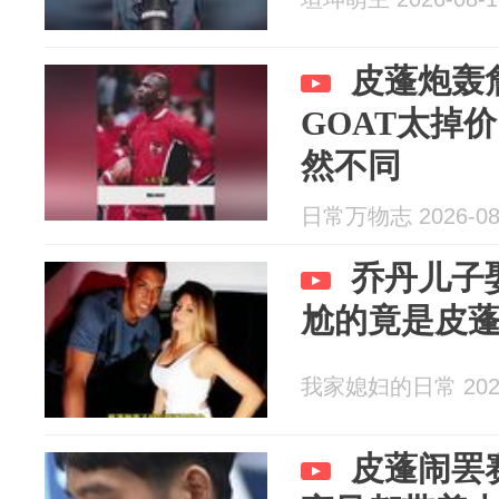
皮蓬炮轰
GOAT太掉
然不同
日常万物志 2026-08
乔丹儿子
尬的竟是皮
我家媳妇的日常 2026
皮蓬闹罢