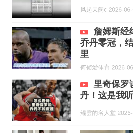
风起天阑c 2026-06-
詹姆斯经
乔丹零冠，
里
何侦爱体育 2026-06
里奇保罗
丹！这是我
鲲雲的名人堂 2026-0