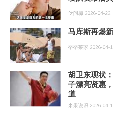
伏问梅 2026-04-22
马库斯再爆
蒂蒂茱家 2026-04-1
胡卫东现状
子漂亮贤惠
道
米果说识 2026-04-1