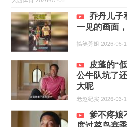
大西体育 2026-07-05
乔丹儿子
一见的画面
搞笑芳姐 2026-06-1
皮蓬的“
公牛队坑了
大呢
老赵纪实 2026-06-1
爹不疼娘
度过菜鸟赛