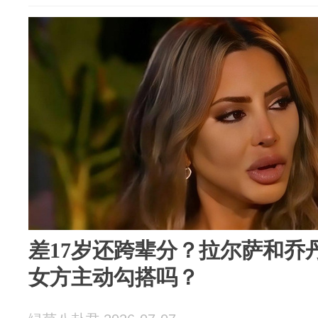
差17岁还跨辈分？拉尔萨和乔
女方主动勾搭吗？