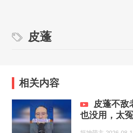
皮蓬
相关内容
皮蓬不敌
也没用，太
垣坤萌主 2026-08-1