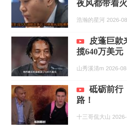
夜风都带着
浩瀚的星河 2026-08
皮蓬巨款
揽640万美元
山秀溪清m 2026-08
砥砺前行
路！
十三哥侃大山 2026-0