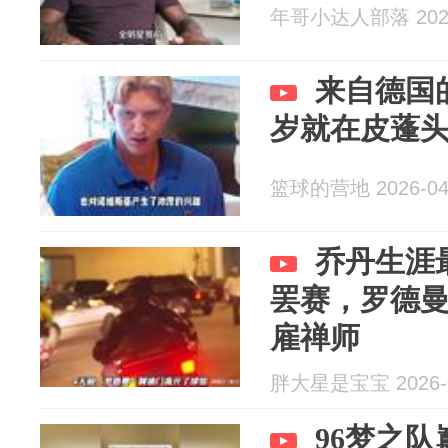
年哥小达人部落 2026
来自德国
岁就在皮蓬头
篮球的营地 2026-04
乔丹生涯
罢赛，罗德
雇禅师
胖大星是宝宝 2026-0
96梦之