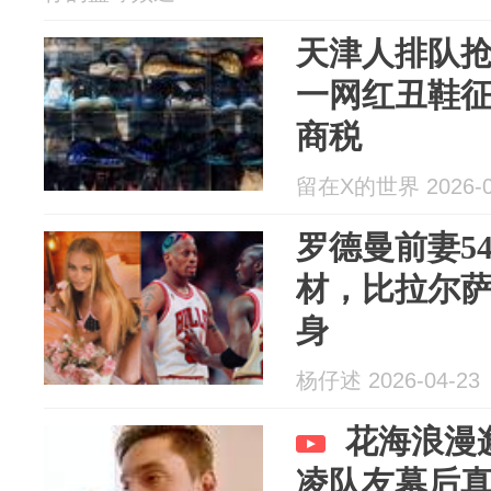
天津人排队抢
一网红丑鞋
商税
留在X的世界 2026-0
罗德曼前妻5
材，比拉尔
身
杨仔述 2026-04-23
花海浪漫
凌队友幕后