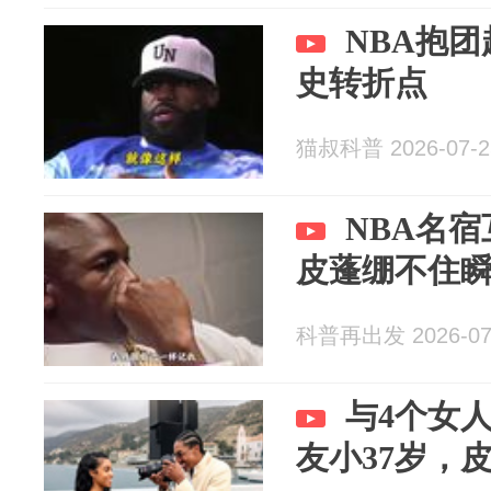
NBA抱
史转折点
猫叔科普 2026-07-2
NBA名
皮蓬绷不住
科普再出发 2026-07
与4个女
友小37岁，