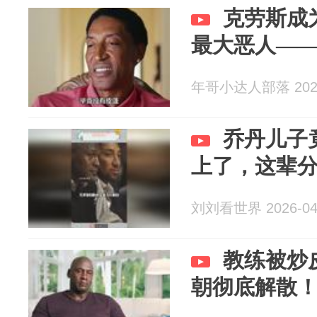
克劳斯成
最大恶人—
年哥小达人部落 2026
乔丹儿子
上了，这辈
刘刘看世界 2026-04
教练被炒
朝彻底解散