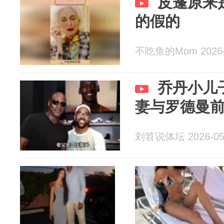
皮蓬原来
的假的
不吃鱼的Mom 2026-
乔丹小儿
妻与罗德曼
刘笤说体坛 2026-05