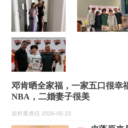
邓肯晒全家福，一家五口很幸福
NBA，二婚妻子很美
农村黄煮任 2026-05-23