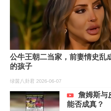
公牛王朝二当家，前妻情史乱
的孩子
绿茵八卦君 2026-06-07
詹姆斯与
能否成真？