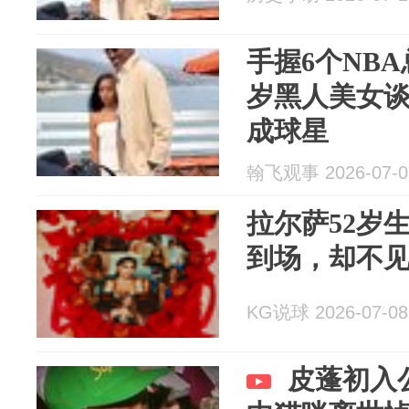
手握6个NBA
岁黑人美女
成球星
翰飞观事 2026-07-0
拉尔萨52岁
到场，却不见
KG说球 2026-07-08
皮蓬初入