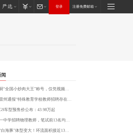
登录
注册免费邮箱
新闻
“全国小炒肉大王”称号，仅凭视频评出？中国烹饪协会回应
通报“特殊教育学校教师招聘存在违规行为”：已启动问责程序 副校长被停职
G9车型预售价公布：43.98万起
招聘物理教师，笔试前13名均遭淘汰？教育局：已叫停招聘，成立调查组全面核查
白海豚”体型变大！环流面积接近13个浙江那么大