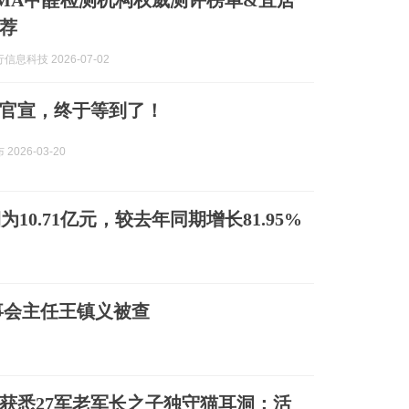
兴CMA甲醛检测机构权威测评榜单&宜居
荐
息科技 2026-07-02
官宣，终于等到了！
2026-03-20
为10.71亿元，较去年同期增长81.95%
事会主任王镇义被查
越军获悉27军老军长之子独守猫耳洞：活