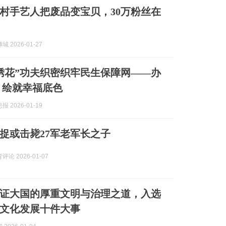
乡村手艺人把废品变宝贝，30万粉丝在
 2026-01-27
绣花”功夫织密织牢民生保障网——办
 绘就幸福底色
 2026-01-19
捉或击毙27军老军长之子
论 2026-01-07
证大国的厚重文明与治理之道，入选
川省文化发展十件大事