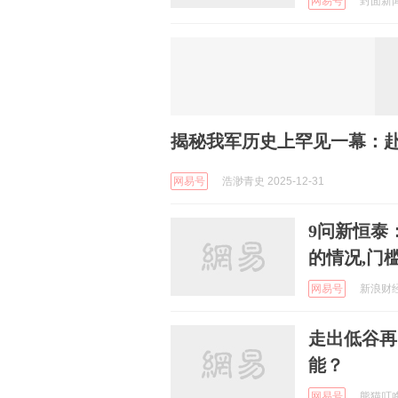
网易号
封面新闻 
揭秘我军历史上罕见一幕：赴
网易号
浩渺青史 2025-12-31
9问新恒泰
的情况,门
网易号
新浪财经 
走出低谷再
能？
网易号
熊猫叮咚小