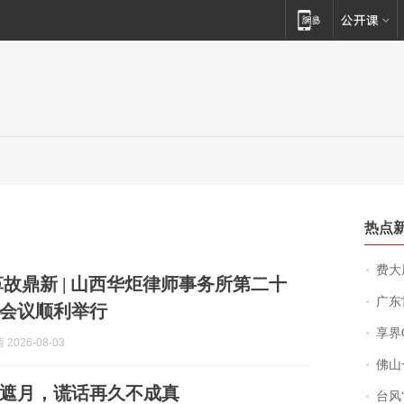
热点
费大厨
革故鼎新 | 山西华炬律师事务所第二十
广东雷州
会议顺利举行
享界
2026-08-03
佛山一中学
遮月，谎话再久不成真
台风“