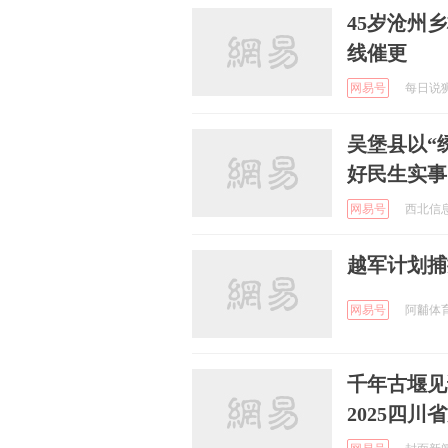
45岁沧州
线催更
网易号
每日说狮城
吴堡县以“
好民生实事
网易号
西北信息报
越军计划捕
网易号
阿黼体育评
千年古堰见
2025四