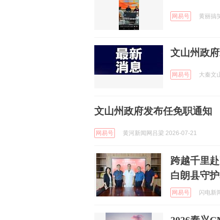
网易号
黄丽搞笑小
文山州政府
网易号
大秦文山 
文山州政府发布任免职通知
网易号
黄河新闻网吕梁 2026-07-21
跨越千里赴
白朗县守护
网易号
闪电新闻 