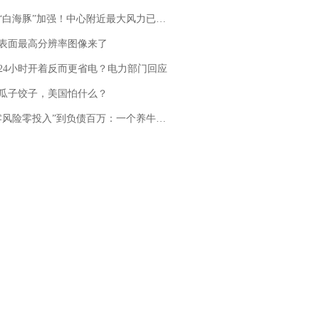
白海豚”加强！中心附近最大风力已达15级 最新研判
表面最高分辨率图像来了
24小时开着反而更省电？电力部门回应
瓜子饺子，美国怕什么？
险零投入”到负债百万：一个养牛项目崩盘后，谁该为农户的贷款买单丨红星调查