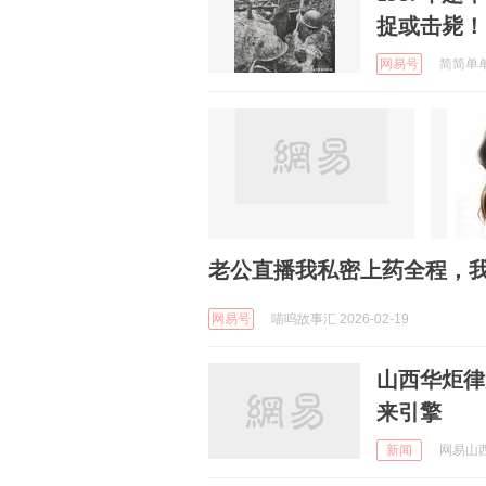
捉或击毙！
网易号
简简单单的
老公直播我私密上药全程，
网易号
喵呜故事汇 2026-02-19
山西华炬律
来引擎
新闻
网易山西 