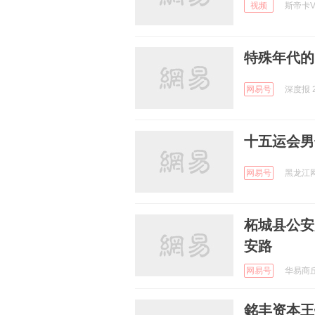
视频
斯帝卡V乒
特殊年代的
网易号
深度报 2
十五运会男
网易号
黑龙江网 
柘城县公安
安路
网易号
华易商丘 
銘丰资本王