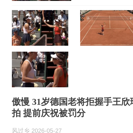
傲慢 31岁德国老将拒握手王
拍 提前庆祝被罚分
风过乡 2026-05-27