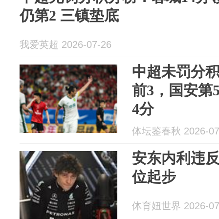
仍第2 三镇垫底
我爱英超 2026-07-26
中超未罚分
前3，国安第
4分
体坛鉴春秋 2026-07
安东内利违反
位起步
体育妞世界 2026-07