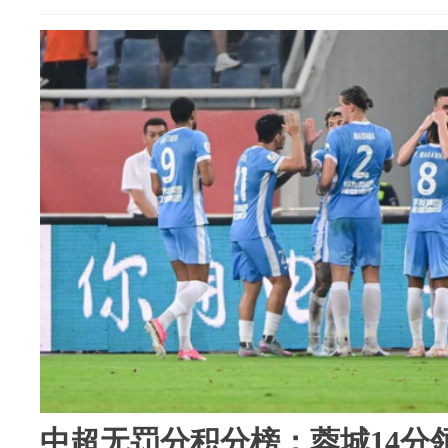
中超无罚分积分榜：蓉城14分