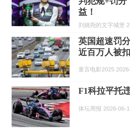
判犯规+罚分
益！
刘姚尧的文字城堡 202
英国超速罚分
近百万人被
童言电影2025 2026-
F1科拉平托
体坛周报 2026-06-1