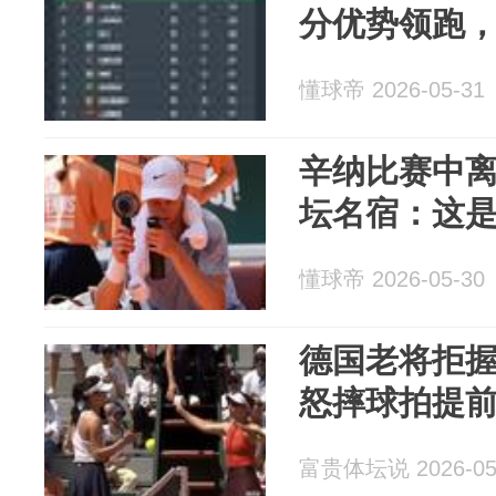
分优势领跑，
懂球帝 2026-05-31
辛纳比赛中离
坛名宿：这
懂球帝 2026-05-30
德国老将拒
怒摔球拍提
富贵体坛说 2026-05