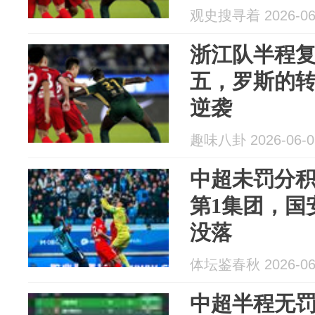
观史搜寻着 2026-06
浙江队半程
五，罗斯的
逆袭
趣味八卦 2026-06-0
中超未罚分
第1集团，国
没落
体坛鉴春秋 2026-06
中超半程无罚