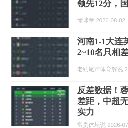
领先12分，
懂球帝 2026-08-02
河南1-1大
2~10名只相
老糿尾声体育解说 202
反差数据！
差距，中超
实力
富贵体坛说 2026-07