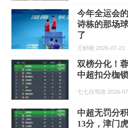
今年全运会
诗栋的那场
了
王觪晓 2026-07-21
双榜分化！蓉
中超扣分枷
七七自驾游 2026-07
中超无罚分
13分，津门虎