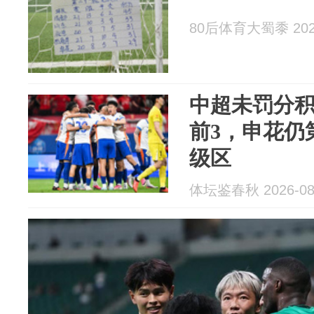
80后体育大蜀黍 2026
中超未罚分
前3，申花仍
级区
体坛鉴春秋 2026-08