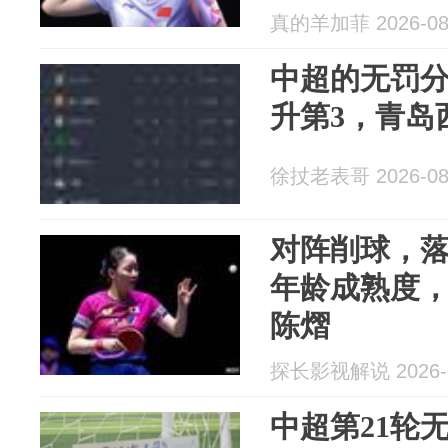
真的羊加菲 2026-08
中超的无罚
升第3，青岛
徐扙老表哥 2026-08
对阵削球，落
年龄成熟度
陈熠
探长影视解说 2026-0
中超第21轮