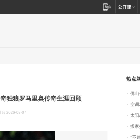
热点
佛山一中学
传奇独狼罗马里奥传奇生涯回顾
空调
 2026-08-07
太阳
搬家报
“不