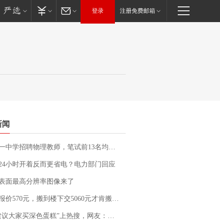
登录
注册免费邮箱
新闻
招聘物理教师，笔试前13名均遭淘汰？教育局：已叫停招聘，成立调查组全面核查
24小时开着反而更省电？电力部门回应
表面最高分辨率图像来了
价570元，搬到楼下交5060元才肯搬上楼！女子傻眼了……
建议大家买深色蛋糕”上热搜，网友：天塌了！