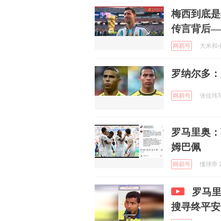
梅西到底是
传言背后—
网易号
大米和小米
罗纳尔多：
网易号
张佳玮写字
罗马里奥：
姆巴佩
网易号
懂球帝 2
罗马
搜寻终平安