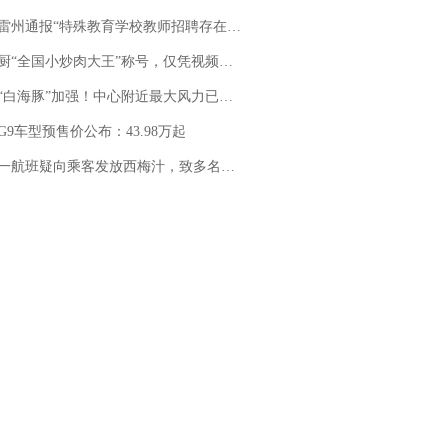
通报“特殊教育学校教师招聘存在违规行为”：已启动问责程序 副校长被停职
“全国小炒肉大王”称号，仅凭视频评出？中国烹饪协会回应
白海豚”加强！中心附近最大风力已达15级 最新研判
G9车型预售价公布：43.98万起
客发放西梅汁，致多名乘客在飞行途中排队上厕所！乘客：机上100多人只有2个厕所；客服回应：并非每架飞机都会发放西梅汁