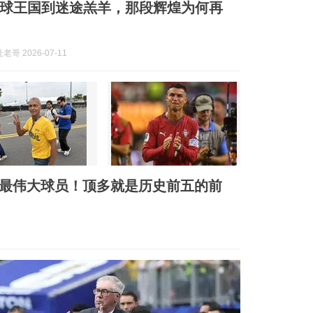
球王国到迷途羔羊，那段辉煌为何再
哥 2026-07-11
上最伟大球员！顶多就是历史前五的前