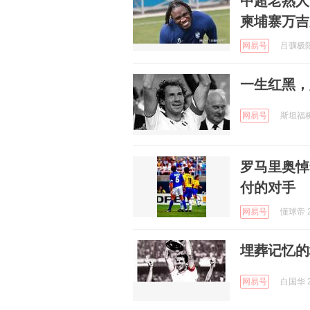
中超老熟人
柬埔寨万吉
网易号
吕彍极限手
一生红黑，
网易号
斯坦福桥看
罗马里奥悼
付的对手
网易号
懂球帝 2
埋葬记忆的
网易号
白国华 2