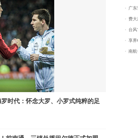
广东雷州
费大厨
台风“
享界
南航一航班疑向乘
梅罗时代：怀念大罗、小罗式纯粹的足