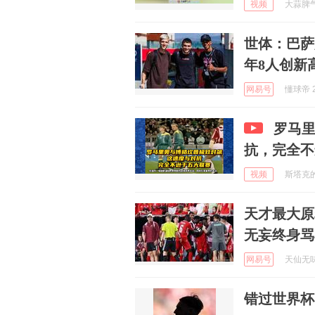
视频
大蒜脾气大
世体：巴萨
年8人创新
网易号
懂球帝 2
罗马
抗，完全不
视频
斯塔克的家
天才最大原
无妄终身骂
网易号
天仙无味小
错过世界杯