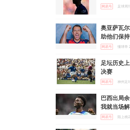
网易号
足球周刊 
奥亚萨瓦尔
助他们保持
网易号
懂球帝 2
足坛历史上
决赛
网易号
神州足球 
巴西出局余
我就当场解
网易号
陌上桃花开