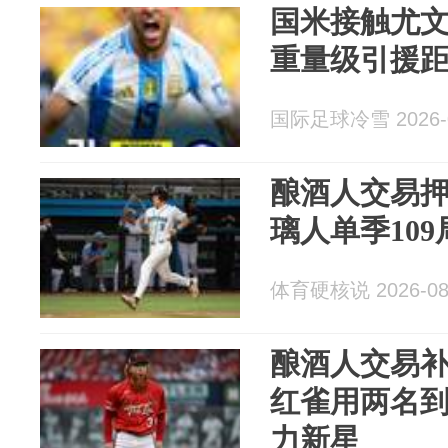
国米接触尤文
重量级引援
国际足球冷雪 2026-0
酿酒人交易押
璃人单季10
体育硬核说 2026-08
酿酒人交易
红雀用两名
力新星