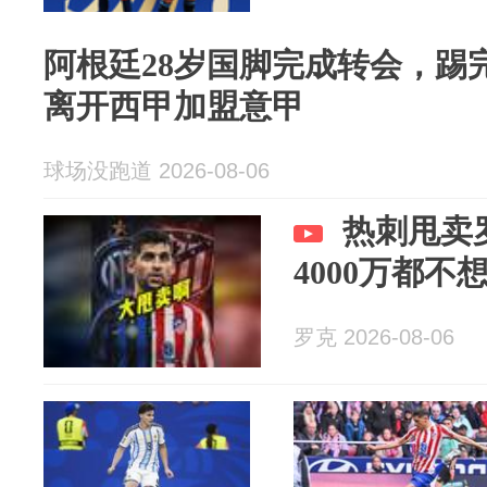
阿根廷28岁国脚完成转会，踢
离开西甲加盟意甲
球场没跑道 2026-08-06
热刺甩卖
4000万都不
罗克 2026-08-06