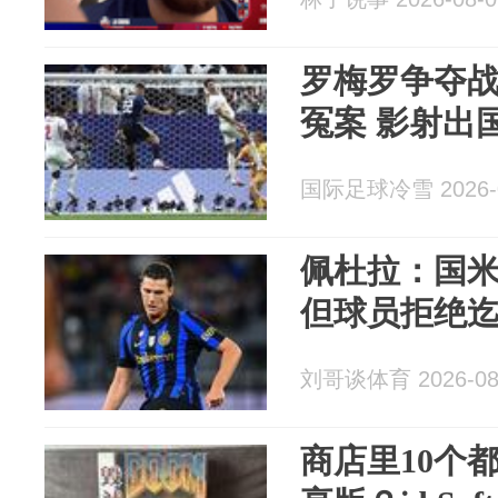
罗梅罗争夺
冤案 影射出
国际足球冷雪 2026-0
佩杜拉：国
但球员拒绝
刘哥谈体育 2026-08
商店里10个