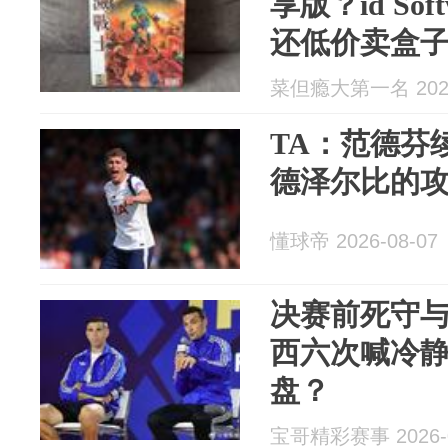
享版？id So
还低价卖盒
菜但瘾大第一名 2026
TA：范德芬
德泽尔比的
懂球帝 2026-08-07
决赛前死守
西六次喊冷
盘？
宝哥精彩赛事 2026-0