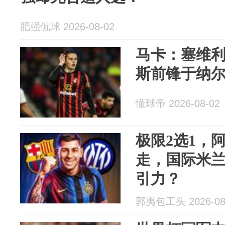
肥强侃球 2026-08-02
马卡：塞维
斯前锋于纳
懂球帝 2026-08-02
极限2选1，
走，国际米
引力？
郭夷包工头 2026-08