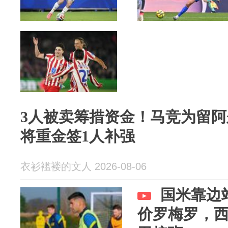
3人被卖筹措资金！马竞为留
将重金签1人补强
衣衫褴褛的文人 2026-08-06
国米靠边站
价罗梅罗，