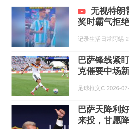
无视特朗
奖时霸气拒
记录生活日常阿蜴 202
巴萨锋线紧
克催要中场
足球推文C 2026-07-
巴萨天降利
来投，甘愿