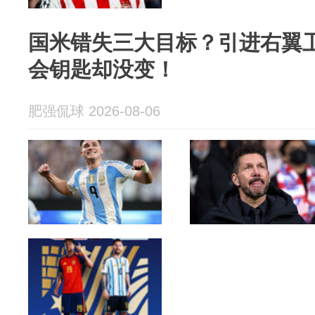
国米错失三大目标？引进右翼
会钥匙却没变！
肥强侃球 2026-08-06