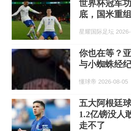
世界杯冠军
底，国米重
星耀国际足坛 2026-0
你也在等？
与小蜘蛛经
懂球帝 2026-08-05
五大阿根廷
1.2亿镑没
走不了