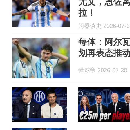
尤文，恩佐
拉！
阿器谈史 2026-07-3
每体：阿尔
划再表态推
懂球帝 2026-07-30