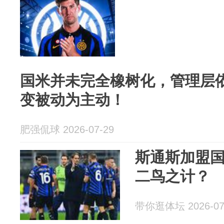
国米并未完全橡树化，管理层
变被动为主动！
肥强侃球 2026-07-29
斯通斯加盟
二鸟之计？
带你逛体坛 2026-07