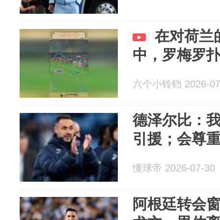
在对荷兰
中，罗梅罗
六个小铃铛 2026-07
德泽尔比：
引援；会尊
懂球帝 2026-07-30
阿根廷转会