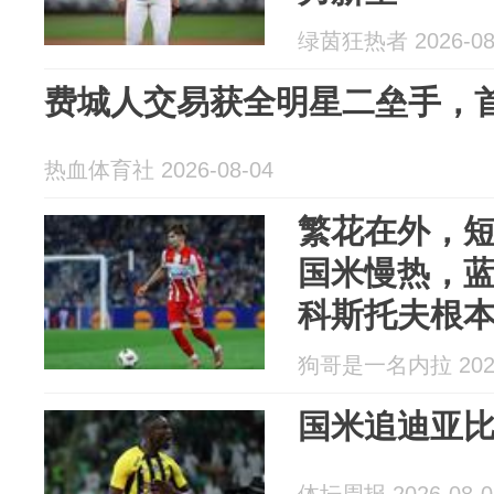
绿茵狂热者 2026-08
费城人交易获全明星二垒手，
热血体育社 2026-08-04
繁花在外，
国米慢热，
科斯托夫根
狗哥是一名内拉 2026
国米追迪亚