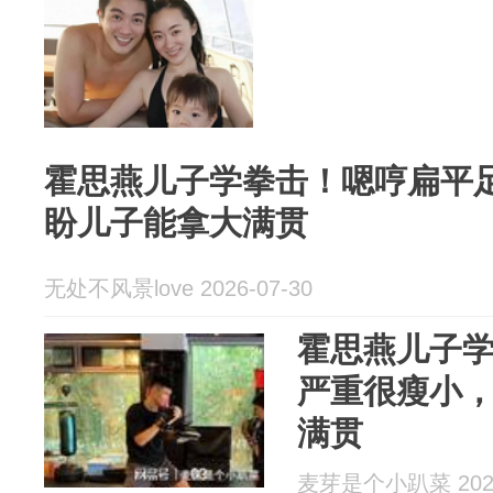
霍思燕儿子学拳击！嗯哼扁平
盼儿子能拿大满贯
无处不风景love 2026-07-30
霍思燕儿子
严重很瘦小
满贯
麦芽是个小趴菜 2026