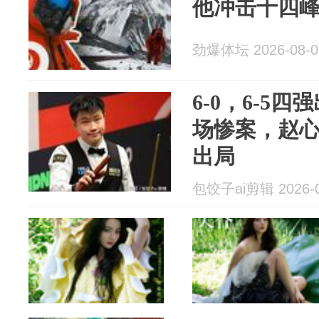
他冲击十四
劲爆体坛 2026-08-0
6-0，6-5
场惨案，赵心
出局
包饺子ai剪辑 2026-0