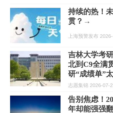
持续的热！
贯？→
上海预警发布 2026-0
吉林大学考
北到C9全满
研“成绩单”
志愿集锦 2026-07-2
告别焦虑！2
年却能强强