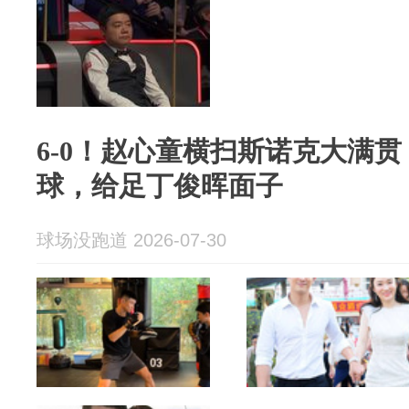
6-0！赵心童横扫斯诺克大满
球，给足丁俊晖面子
球场没跑道 2026-07-30