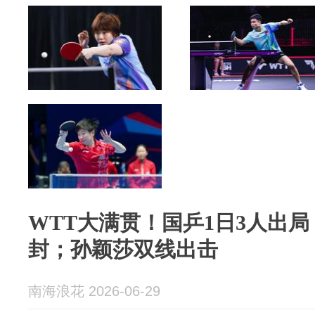
WTT大满贯！国乒1日3人出
封；孙颖莎双线出击
南海浪花 2026-06-29