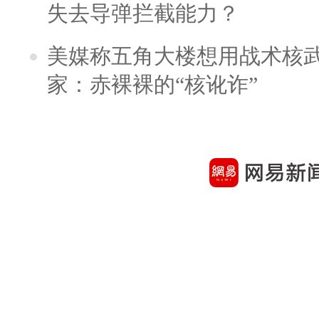
失去导弹拦截能力？
美媒称五角大楼想用战术核
家：赤裸裸的“核讹诈”