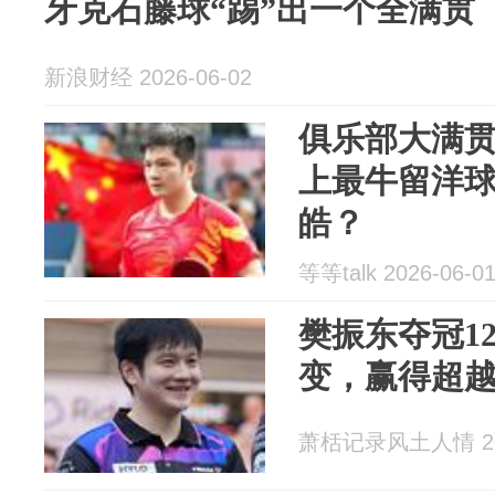
牙克石藤球“踢”出一个全满贯
新浪财经 2026-06-02
俱乐部大满
上最牛留洋
皓？
等等talk 2026-06-0
樊振东夺冠1
变，赢得超
萧栝记录风土人情 202