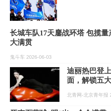
长城车队17天鏖战环塔 包揽
大满贯
鬼斗车 2026-06-03
迪丽热巴登
面，解锁五
北青网-北京青年报 20