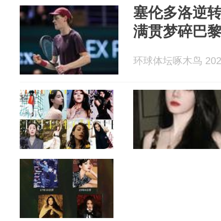
塞伦多洛逆转
满贯梦碎巴
环球体坛啄木鸟 2026