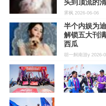
头到顶流的
霁枫 2026-06-06
半个内娱为迪
解锁五大刊
西瓜
胡一舸南游y 2026-0