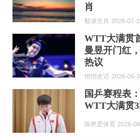
肖
毅谈生肖 2026-07-2
WTT大满贯
曼昱开门红
热议
悄悄史话 2026-06-3
国乒赛程表
WTT大满贯3
陈赩爱体育 2026-06