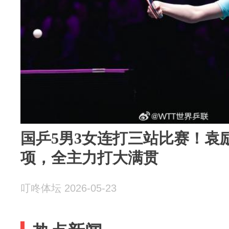
国乒5男3女连打三站比赛！袁
项，全主力打大满贯
叮咚体坛 2026-05-23