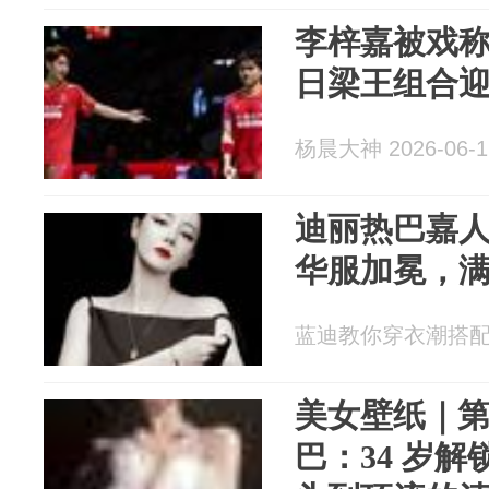
李梓嘉被戏
日梁王组合
杨晨大神 2026-06-1
迪丽热巴嘉
华服加冕，
蓝迪教你穿衣潮搭配 20
美女壁纸｜第2
巴：34 岁