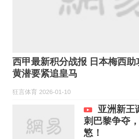
西甲最新积分战报 日本梅西助攻
黄潜要紧追皇马
狂言体育 2026-01-10
亚洲新王诞
刺巴黎争夺
慜！