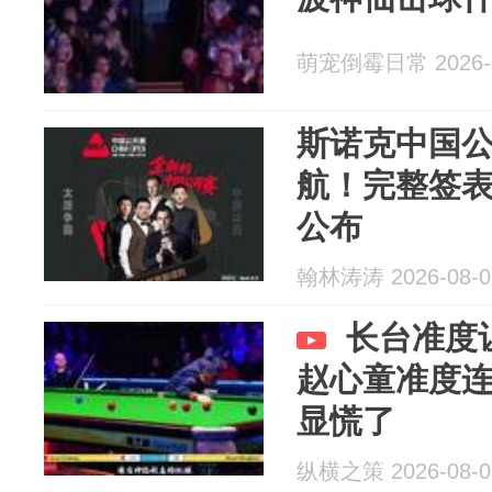
萌宠倒霉日常 2026-0
斯诺克中国公
航！完整签
公布
翰林涛涛 2026-08-0
长台准度
赵心童准度
显慌了
纵横之策 2026-08-0