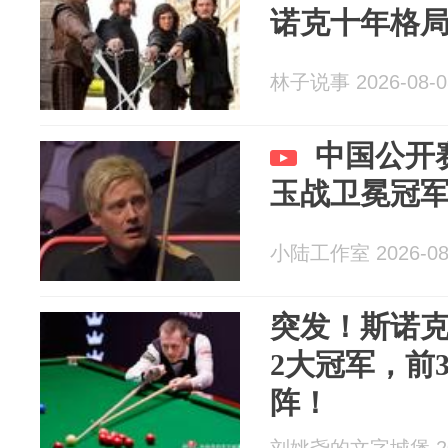
诺克十年格
林子说事 2026-08-0
中国公开
玉战卫冕冠
小陆工作室 2026-08
突发！斯诺克
2大冠军，前
阵！