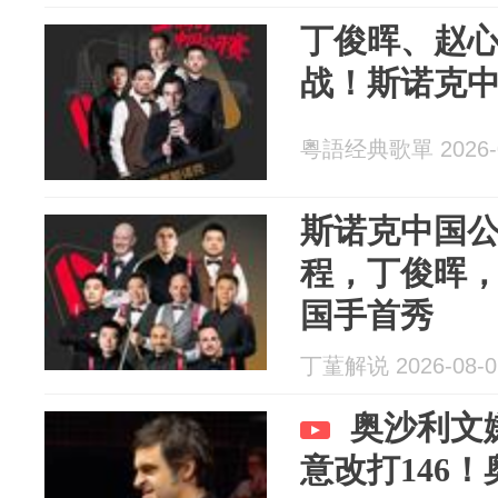
丁俊晖、赵
战！斯诺克
粵語经典歌單 2026-0
斯诺克中国公
程，丁俊晖，
国手首秀
丁蓳解说 2026-08-0
奥沙利文
意改打146