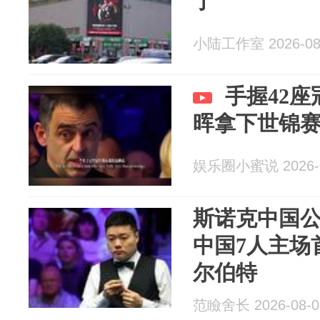
了
小陆工作室 2026-08
手握42
晖拿下世锦
娱乐圈小蜜说 2026-0
斯诺克中国公
中国7人主场
尔伯特
范瞼舍长 2026-08-0