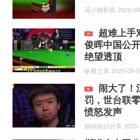
花小猫影视 2026-08
超难上手
俊晖中国公
绝望透顶
纵横之策 2026-08-0
闹大了！
罚，世台联
愤怒发声
娟娟知识分享 2026-0