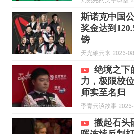
刘姚尧的文字城堡 202
斯诺克中国
奖金达到120
镑
天光破云来 2026-08
绝境之下
力，极限校
师实至名归
季青云谈故事 2026-0
搬起石头
晖连续反制