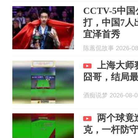
CCTV-5中
打，中国7人
宜泽首秀
陈蕙侃故事 2026-08
上海大师
囧哥，结局
酒痴说梦 2026-08-0
两个球竟
克，一杆防