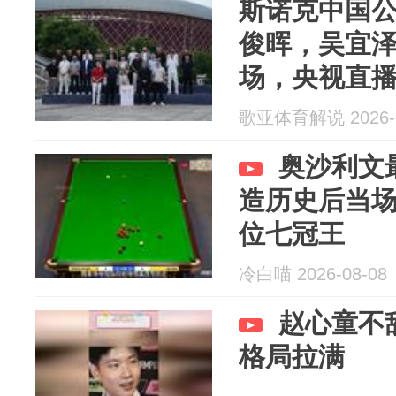
斯诺克中国公
俊晖，吴宜泽
场，央视直
歌亚体育解说 2026-0
奥沙利文
造历史后当
位七冠王
冷白喵 2026-08-08
赵心童不
格局拉满