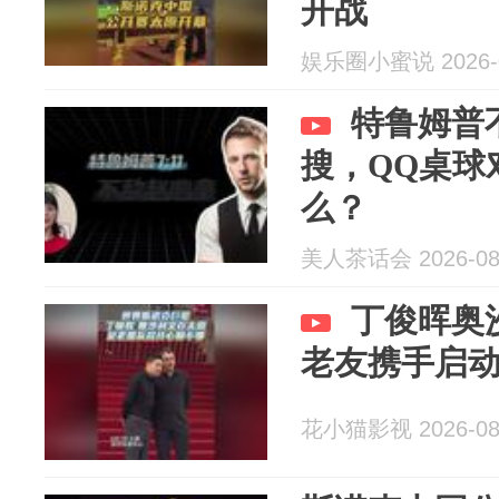
开战
娱乐圈小蜜说 2026-0
特鲁姆普
搜，QQ桌球
么？
美人茶话会 2026-08
丁俊晖奥
老友携手启
花小猫影视 2026-08