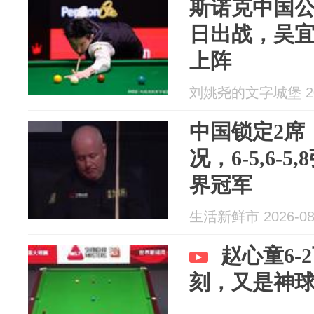
斯诺克中国公
日出战，吴
上阵
刘姚尧的文字城堡 202
中国锁定2席
况，6-5,6-
界冠军
生活新鲜市 2026-08
赵心童6-
刻，又是神