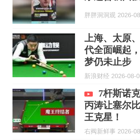
胖胖洞洞观 2026-08
上海、太原
代全面崛起
梦仍未止步
新浪财经 2026-08-0
7杆斯诺
丙涛让塞尔
王克星！
右阀新鲜事 2026-08