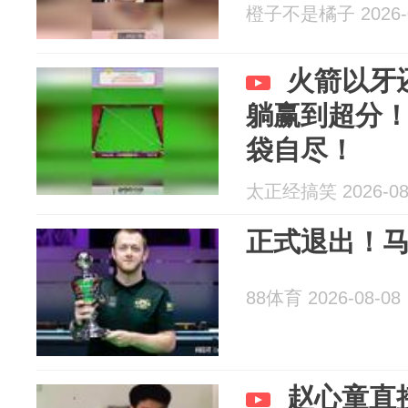
橙子不是橘子 2026-0
火箭以牙
躺赢到超分
袋自尽！
太正经搞笑 2026-08
正式退出！马
88体育 2026-08-08
赵心童直