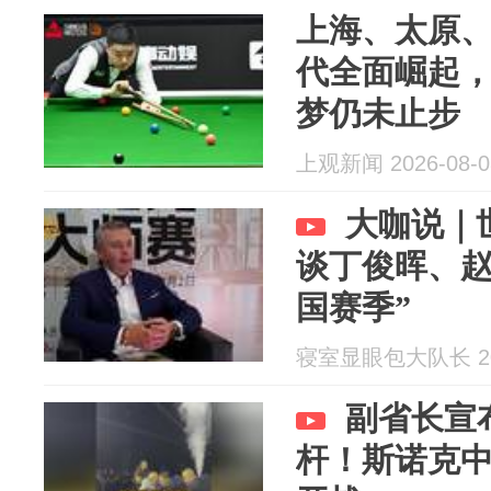
上海、太原
代全面崛起
梦仍未止步
上观新闻 2026-08-0
大咖说｜
谈丁俊晖、赵
国赛季”
寝室显眼包大队长 202
副省长宣
杆！斯诺克