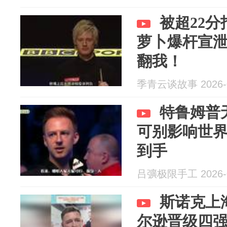
被超22
萝卜爆杆宣
翻我！
季青云谈故事 2026-0
特鲁姆普
可别影响世界
到手
吕彍极限手工 2026-0
斯诺克上
尔逊晋级四