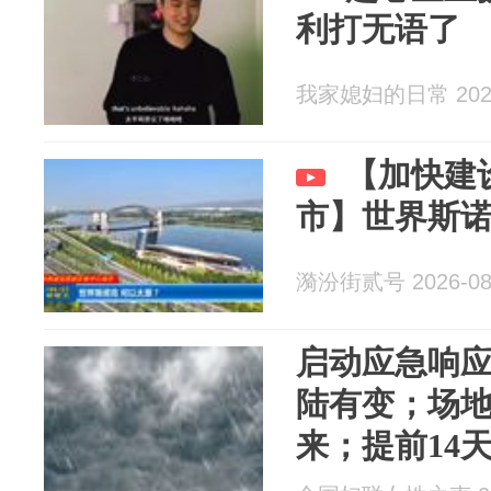
利打无语了
我家媳妇的日常 2026
【加快建
市】世界斯诺
漪汾街贰号 2026-08
启动应急响应
陆有变；场
来；提前14
航空公司发布