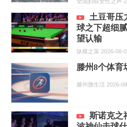
全国妇联女性之声 202
万元丨明天
土豆哥压
球之下超细
望认输
纵横之策 2026-08-0
滕州8个体育
滕州微生活 2026-08
斯诺克之
波神仙击球