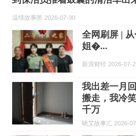
温情故事匣 2026-07-30
全网刷屏 |
姐�...
新浪财经 2026-07-2
我出差一月
搬走，我冷
千万
晓艾故事汇 2026-07