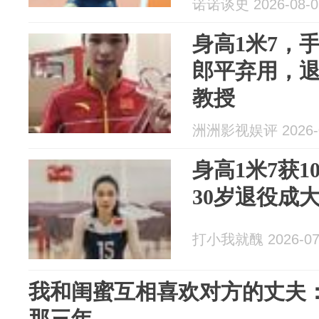
诺诺谈史 2026-08-0
身高1米7，
郎平弃用，退
教授
洲洲影视娱评 2026-0
身高1米7获
30岁退役成
打小我就醜 2026-07
我和闺蜜互相喜欢对方的丈夫
那三年