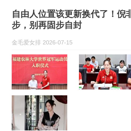
自由人位置该更新换代了！倪
步，别再固步自封
金毛爱女排 2026-07-15