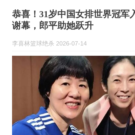
恭喜！31岁中国女排世界冠军
谢幕，郎平助她跃升
李喜林篮球绝杀 2026-07-14