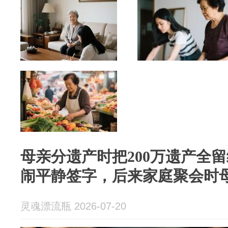
母亲分遗产时把200万遗产全
闹平静签字，后来家庭聚会时
灵魂漂流瓶 2026-07-20