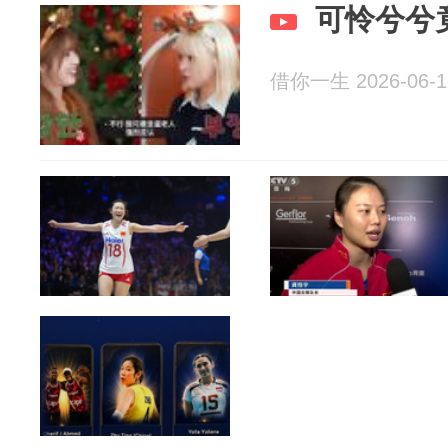
可怜兮兮
借你一生 2026-06-1