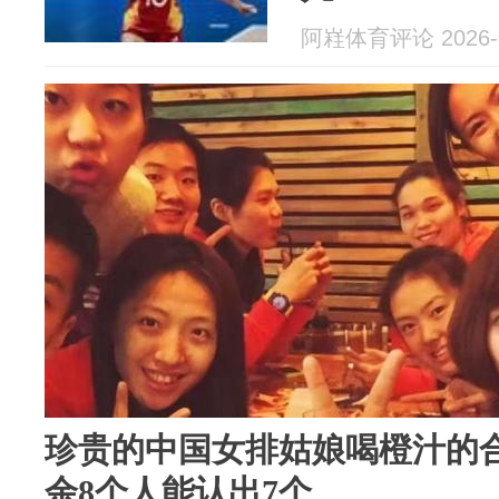
阿嵀体育评论 2026-0
珍贵的中国女排姑娘喝橙汁的
余8个人能认出7个