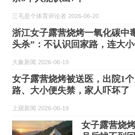
三毛是个体育评论者 2026-06-20
浙江女子露营烧烤一氧化碳中
头杀”：不认识回家路，连大
大象新闻 2026-06-19
女子露营烧烤被送医，出院1
路、大小便失禁，家人吓坏了
上观新闻 2026-06-19
女子露营烧烤