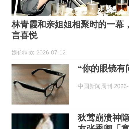
林青霞和亲姐姐相聚时的一幕
言喜悦
娱你同欢 2026-07-12
“你的眼镜有
中国新闻周刊 2026-0
狄莺崩溃神隐
友张秀卿「