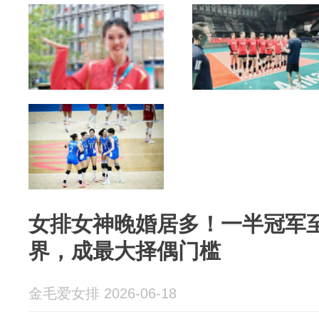
女排女神晚婚居多！一半冠军
界，成最大择偶门槛
金毛爱女排 2026-06-18