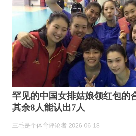
罕见的中国女排姑娘领红包的
其余8人能认出7人
三毛是个体育评论者 2026-06-18