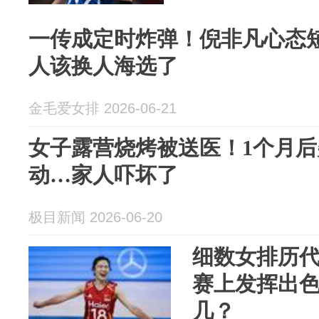
一传成定时炸弹！倪非凡心态
人该换人海选了
金毛爱女排 2026-06-21
女子露营烧烤被送医！1个月
动…家人吓坏了
极目新闻 2026-06-20
细数女排历
赛上发挥出
几？