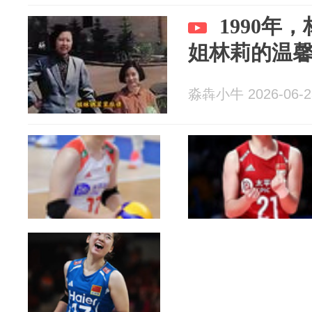
1990年
姐林莉的温
淼犇小牛 2026-06-2