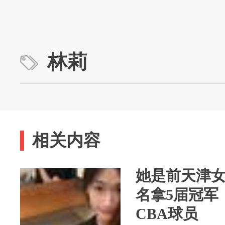
林莉
相关内容
她是前天津
名拿5届冠军
CBA球员