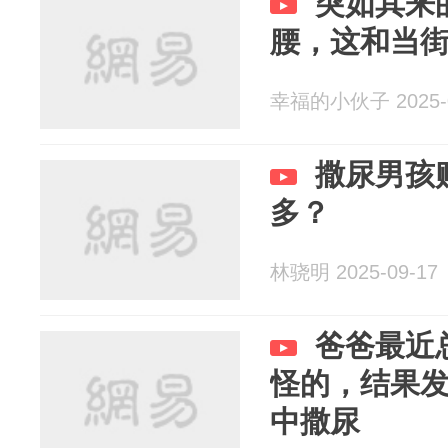
突如其来
腰，这和当
幸福的小伙子 2025-0
撒尿男孩
多？
林骁明 2025-09-17
爸爸最近
怪的，结果
中撒尿