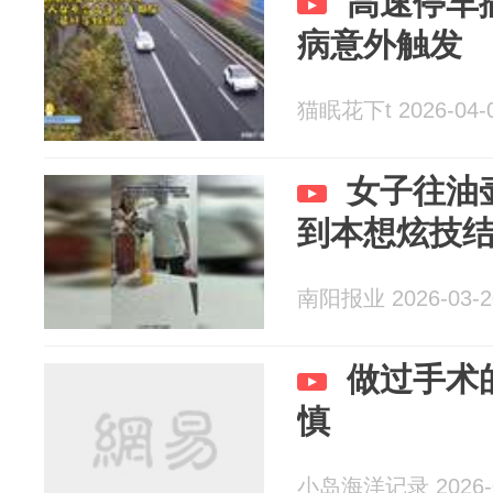
高速停车
病意外触发
猫眠花下t 2026-04-
女子往油
到本想炫技
南阳报业 2026-03-2
做过手术
慎
小岛海洋记录 2026-0