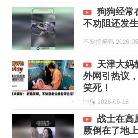
狗狗经常
不劝阻还发
不要搞笑鸭 2026-05
天津大妈
外网引热议
笑死！
中猫 2026-05-18
战士在高
厥倒在了地