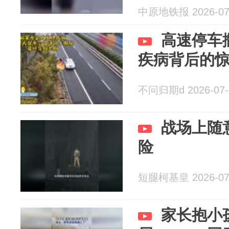
中原地铁报 2026-07
高速停车
疾病背后的
不问归期d 2026-07-
战场上随
险
短腿柯基皇 2026-07
家长抱小