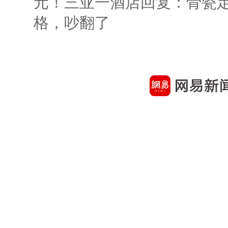
元！三亚一酒店回复：骨瓷
格，吵翻了