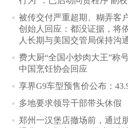
行为”：已启动问责程序 副
被传交付严重超期、糊弄客
创始人回应：都没证据，将依
人长期与美国交管局保持沟通
费大厨“全国小炒肉大王”称
中国烹饪协会回应
享界G9车型预售价公布：43.
多地要求领导干部带头休假
郑州一汉堡店撤场前，通过