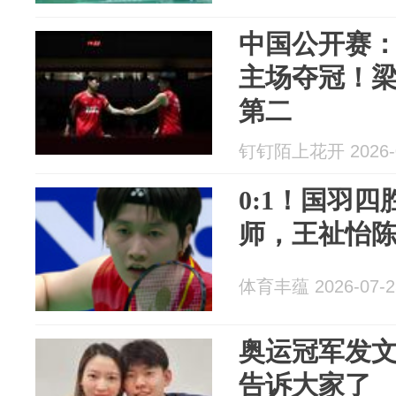
中国公开赛：
主场夺冠！梁
第二
钉钉陌上花开 2026-0
0:1！国羽
师，王祉怡
体育丰蕴 2026-07-2
奥运冠军发
告诉大家了