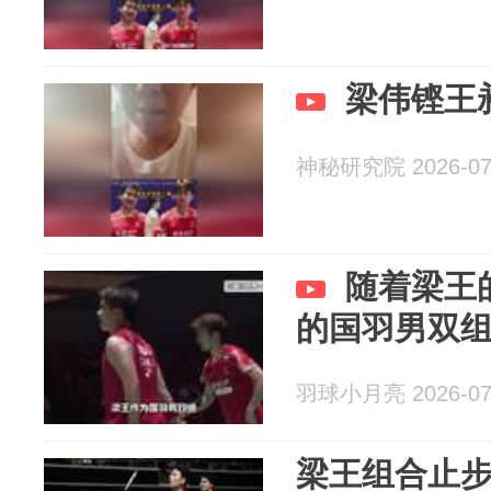
梁伟铿王
神秘研究院 2026-07
随着梁王
的国羽男双
羽球小月亮 2026-07
梁王组合止