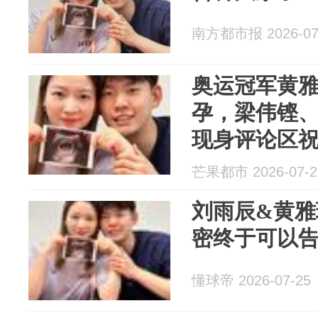
南方都市报 2026-07
奥运冠军黄雅
孕，梁伟铿
现身评论区祝
奥运会夺冠
芒果都市 2026-07-2
一年前领证
刘雨辰&黄雅
密终于可以
懂球帝 2026-07-25