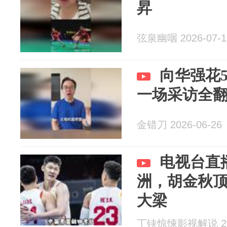
昇
弦泉幽咽 2026-07-1
向华强花
一场采访全
金错刀 2026-06-26
电视台直
洲，胡金秋
大梁
丁铗惊悚影视解说 202