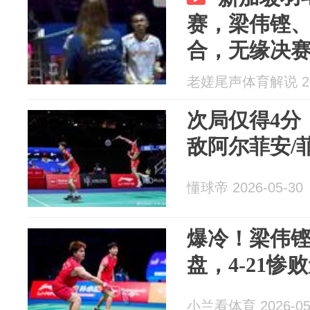
赛，梁伟铿
合，无缘决
老嫅尾声体育解说 202
次局仅得4分，
敌阿尔菲安/
懂球帝 2026-05-30
爆冷！梁伟铿 /
盘，4-21
小兰看体育 2026-05