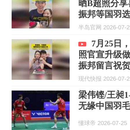
晒B超照分享
振邦等国羽
半岛官网 2026-07-2
7月25
照官宣升级
振邦留言祝
现代快报 2026-07-2
梁伟铿/王昶
无缘中国羽
懂球帝 2026-07-25