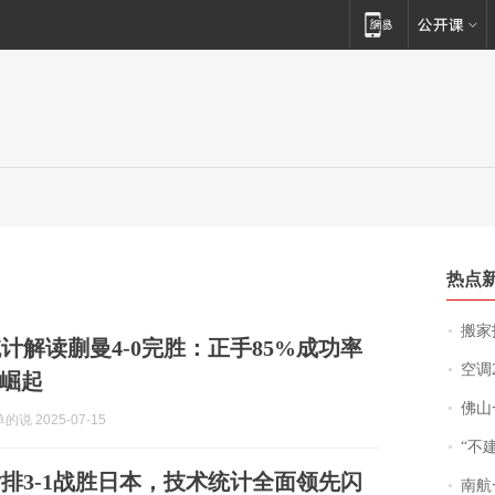
热点
搬家报
计解读蒯曼4-0完胜：正手85%成功率
空调
崛起
佛山一中学
说 2025-07-15
“不
排3-1战胜日本，技术统计全面领先闪
南航一航班疑向乘