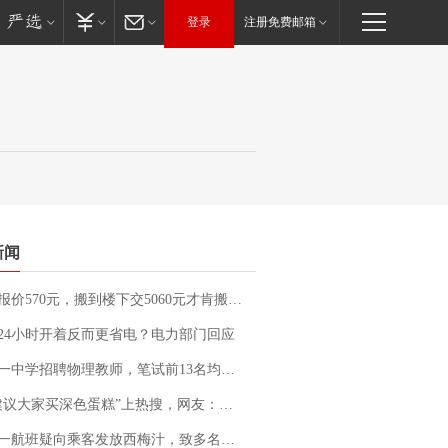
登录
注册免费邮箱
新闻
价570元，搬到楼下交5060元才肯搬上楼！女子傻眼了……
24小时开着反而更省电？电力部门回应
招聘物理教师，笔试前13名均遭淘汰？教育局：已叫停招聘，成立调查组全面核查
建议大家买深色蛋糕”上热搜，网友：天塌了！
客发放西梅汁，致多名乘客在飞行途中排队上厕所！乘客：机上100多人只有2个厕所；客服回应：并非每架飞机都会发放西梅汁