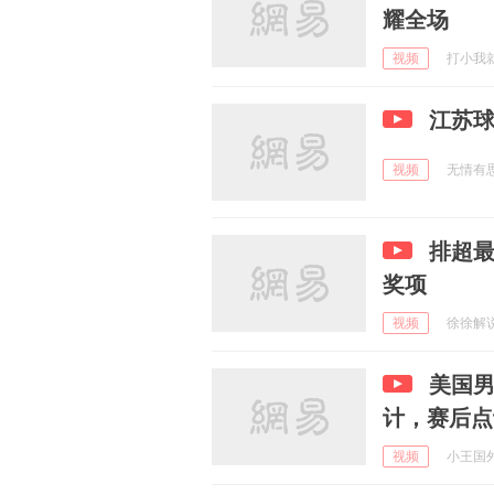
耀全场
视频
打小我就醜
江苏
视频
无情有思s
排超
奖项
视频
徐徐解说 
美国男
计，赛后点
视频
小王国外赶