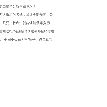
表面最高分辨率图像来了
万人报名的考试，成绩全部作废，公平么？
只要一枚命中就能让航母瘫痪 轰-6J实力有多强？
通报“特殊教育学校教师招聘存在违规行为”：已启动问责程序 副校长被停职
“全国小炒肉大王”称号，仅凭视频评出？中国烹饪协会回应