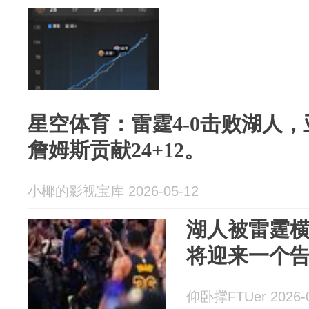
星空体育：雷霆4-0击败湖人，
詹姆斯贡献24+12。
小椰的影视宝库 2026-05-12
湖人被雷霆横
将迎来一个
仰卧撑FTUer 2026-0