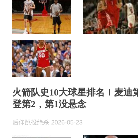
火箭队史10大球星排名！麦迪第
登第2，第1没悬念
后仰跳投绝杀 2026-05-23