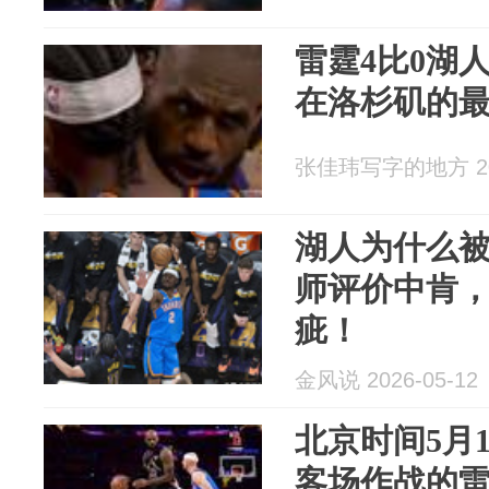
雷霆4比0湖
在洛杉矶的
张佳玮写字的地方 202
湖人为什么
师评价中肯
疵！
金风说 2026-05-12
北京时间5月
客场作战的雷霆