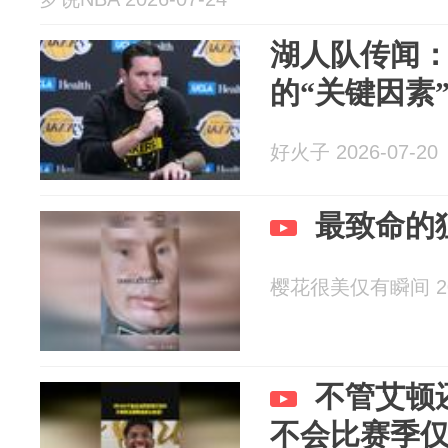
湖人队传闻
的“关键因素
好火子 2026-07-20
最致命的
樱花很美仅有瞬间 202
不管艾顿
不会比赛季仅