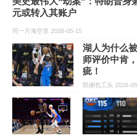
美史最伟大“劫案”：特朗普身
元或转入其账户
同一片海空里 2026-05-15
湖人为什么
师评价中肯
疵！
郭揦包工头 2026-05