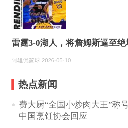
雷霆3-0湖人，将詹姆斯逼至
阿雄侃篮球 2026-05-10
热点新闻
费大厨“全国小炒肉大王”称
中国烹饪协会回应