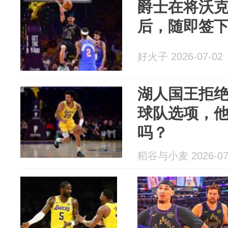
爵士在将沃克
后，随即签
好火子 2026-07-02
湖人国王拒
球队选项，他
吗？
稻谷与小麦 2026-07