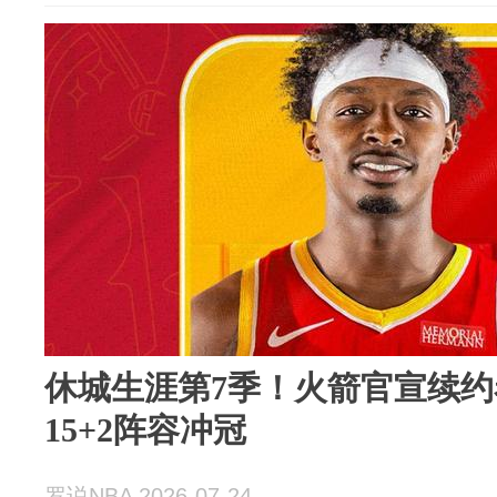
休城生涯第7季！火箭官宣续
15+2阵容冲冠
罗说NBA 2026-07-24