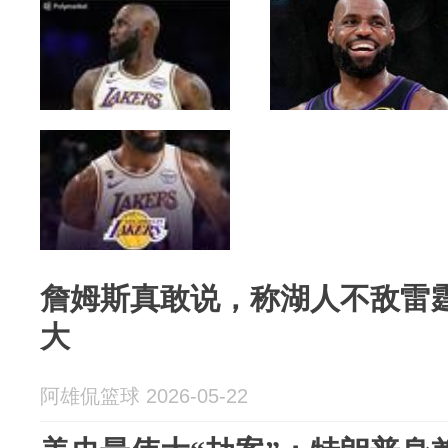
詹姆斯真敢说，称湖人不敌雷
大
阿雄侃篮球 2026-05-22