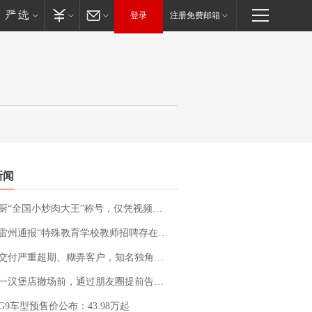
登录
注册免费邮箱
新闻
“全国小炒肉大王”称号，仅凭视频评出？中国烹饪协会回应
通报“特殊教育学校教师招聘存在违规行为”：已启动问责程序 副校长被停职
期、糊弄客户，知名独角兽车企创始人回应：都没证据，将依法采取措施，“本人长期与美国交管局保持沟通，对方表示肯定”
撤场前，通过朋友圈提前告知逐一退费，有顾客仅剩1元也全被退回，分文不少；顾客：言而有信，让人感动
G9车型预售价公布：43.98万起