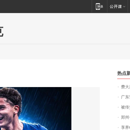
克
热点
费大厨
广东雷州
被传交付严重超
郑州一汉堡店
享界