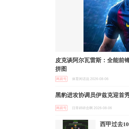
皮克谈阿尔瓦雷斯：全能前
拼图
网易号
体育闲话说 2026-08-06
黑豹进攻协调员伊兹克迎首
网易号
日常碎碎念啊 2026-08-06
西甲过去1