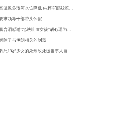
高温致多瑙河水位降低 纳粹军舰残骸重见天日
要求领导干部带头休假
地铁吐血女孩”胡心瑶为嫣然天使捐99999元：这份捐赠太沉重，尊重其捐赠意愿，个人向胡心瑶和她的病友之家各捐赠99999元
解除了与伊朗相关的制裁
19岁少女的死刑改死缓当事人自述：出狱11年间始终刻意躲避被害人家属