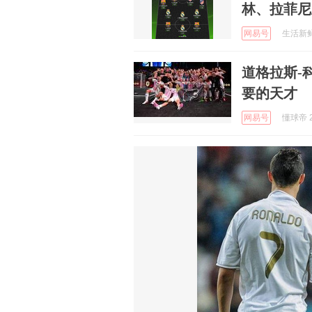
林、拉菲尼
网易号
生活新鲜市
道格拉斯-
要的天才
网易号
懂球帝 2