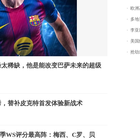
欧洲
多地
李亚鹏含泪感谢“
美国
抢劫刺死
锋太稀缺，他是能改变巴萨未来的超级
秀，替补皮克特首发体验新战术
0季WS评分最高阵：梅西、C罗、贝