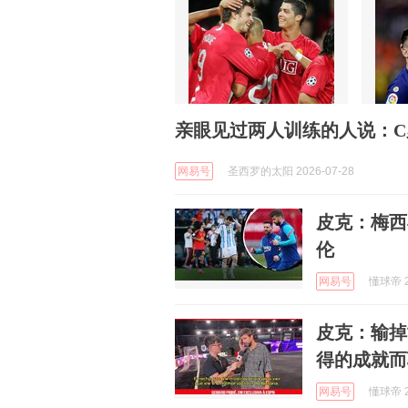
亲眼见过两人训练的人说：
网易号
圣西罗的太阳 2026-07-28
皮克：梅西
伦
网易号
懂球帝 2
皮克：输掉
得的成就而
网易号
懂球帝 2