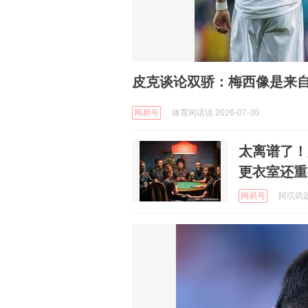
皮克谈论双骄：梅西像是来
网易号
体育闲话说 2026-07-30
太离谱了！
更衣室还重
网易号
阿坹武器装