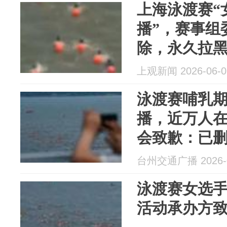
上海泳渡赛“
播”，赛事组
除，永久拉
上观新闻 2026-06-0
泳渡赛哺乳
播，近万人
会致歉：已
主动对接当
台州交通广播 2026-0
声誉与合法
泳渡赛女选
活动承办方