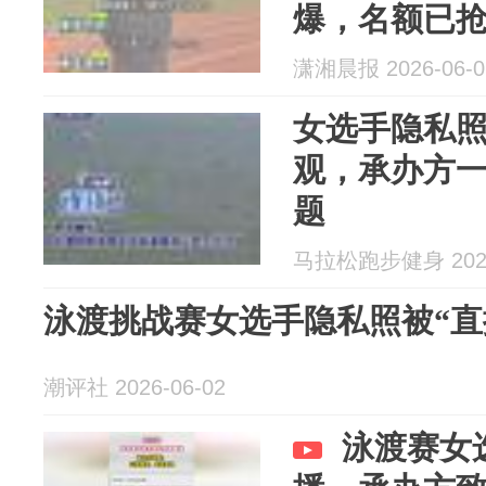
爆，名额已
潇湘晨报 2026-06-0
女选手隐私
观，承办方
题
马拉松跑步健身 2026
泳渡挑战赛女选手隐私照被“直
潮评社 2026-06-02
泳渡赛女