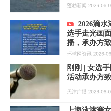
蓬勃新闻 2026-06-0
2026滴
选手走光画
播，承办方
责承担
环球网资讯 2026-06
刚刚 | 女
活动承办方
天津广播 2026-06-0
上海泳渡赛