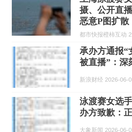
摄、公开直
恶意P图扩散
歉：永久拉
都市快报橙柿互动 202
承办方通报“
被直播”：深
新浪财经 2026-06-0
泳渡赛女选
办方致歉：
大象新闻 2026-06-0