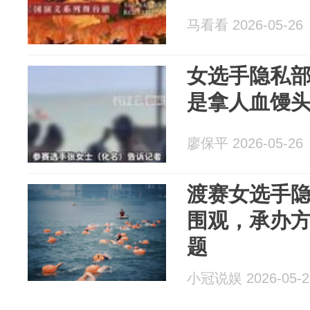
马看看 2026-05-26
女选手隐私
是拿人血馒
廖保平 2026-05-26
渡赛女选手
围观，承办
题
小冠说娱 2026-05-2