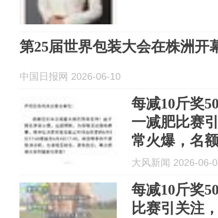
第25届世界包装大会在株洲开
中国日报网 2026-06-10
每减10斤奖5
一减肥比赛
常火爆，名
供专业指导
大风新闻 2026-06-0
每减10斤奖5
比赛引关注