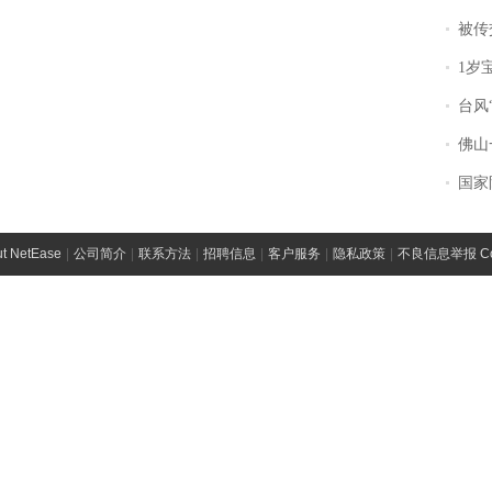
被传交付严重超
1岁宝宝碰
台风“
佛山一中学
国家防
t NetEase
|
公司简介
|
联系方法
|
招聘信息
|
客户服务
|
隐私政策
|
不良信息举报 Comp