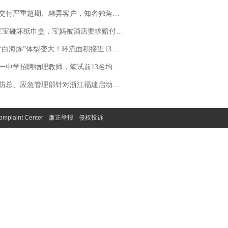
期、糊弄客户，知名独角兽车企创始人回应：都没证据，将依法采取措施，“本人长期与美国交管局保持沟通，对方表示肯定”
坏纸巾盒，宝妈被酒店要求赔付924元！三亚一酒店回复：骨瓷定制！网友一查价格，吵翻了
白海豚”体型变大！环流面积接近13个浙江那么大
招聘物理教师，笔试前13名均遭淘汰？教育局：已叫停招聘，成立调查组全面核查
总、应急管理部针对浙江福建启动防汛防台风四级应急响应
laint Center
|
廉正举报
|
侵权投诉