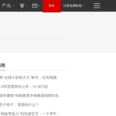
登录
注册免费邮箱
新闻
“全国小炒肉大王”称号，仅凭视频评出？中国烹饪协会回应
G9车型预售价公布：43.98万起
通报“特殊教育学校教师招聘存在违规行为”：已启动问责程序 副校长被停职
瓜子饺子，美国怕什么？
险零投入”到负债百万：一个养牛项目崩盘后，谁该为农户的贷款买单丨红星调查