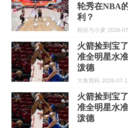
轮秀在NBA
利？
稻谷与小麦 2026-07
火箭捡到宝了
准全明星水准
泼德
大鱼简科 2026-07-1
火箭捡到宝了
准全明星水准
泼德