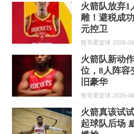
火箭队放弃1
雕！避税成
元控卫
熊哥爱篮球 2026-08
火箭队新动作
位，8人阵容
旧豪华
熊哥爱篮球 2026-08
火箭真该试
起球队后场 