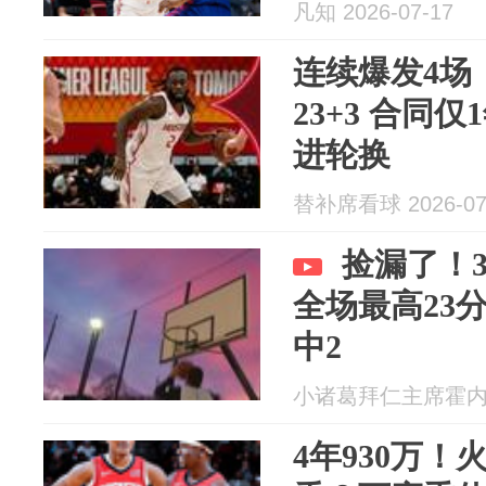
凡知 2026-07-17
连续爆发4场
23+3 合同
进轮换
替补席看球 2026-07
捡漏了！3
全场最高23分
中2
小诸葛拜仁主席霍内斯 2
4年930万