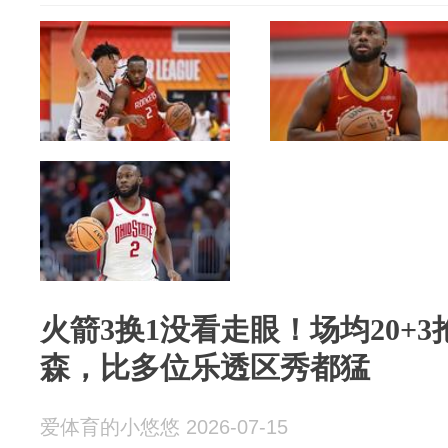
火箭3换1没看走眼！场均20+
森，比多位乐透区秀都猛
爱体育的小悠悠 2026-07-15