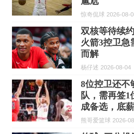
尴尬
惊奇侃球 2026-08-0
双核等待续
火箭3控卫急
而解
杨仔述 2026-08-04
8位控卫还不
队，需再签1
成备选，底
熊哥爱篮球 2026-08