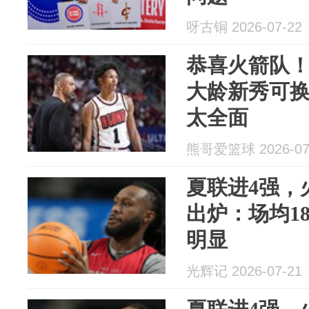
呀古铜 2026-07-22
恭喜火箭队！
大龄新秀可
太全面
熊哥爱篮球 2026-07
夏联进4强，
出炉：场均18
明显
光辉记 2026-07-21