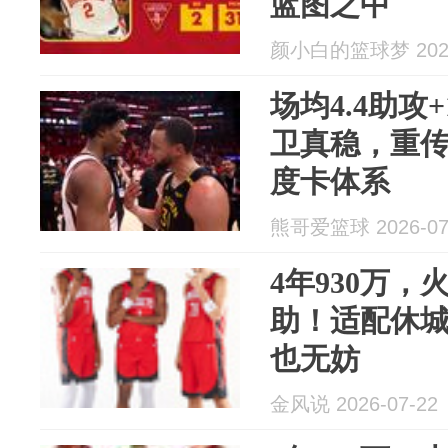
蓝图之中
颜小白的篮球梦 2026
场均4.4助攻
卫真稳，重
度卡体系
熊哥爱篮球 2026-07
4年930万
助！适配休城
也无妨
金风说 2026-07-22