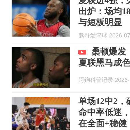
夏联进4强，
出炉：场均18
与短板明显
熊哥爱篮球 2026-07
桑顿爆发
夏联黑马成
阿鉤科普记录 2026-0
单场12中2，
命中率低迷，
在全面+稳健