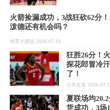
火箭捡漏成功，3战狂砍62分
泼德还有机会吗？
体育大朋说 2026-07-15
狂胜26分！火
探花郎冒冷
了！
云舟史策 2026-07-1
夏联场均20
货成功，3场