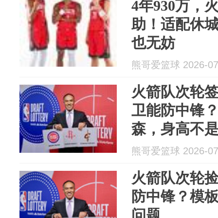
4年930万
助！适配休城
也无妨
熊哥爱篮球 2026-07
火箭队次轮签
卫能防中锋？
森，身高不
熊哥爱篮球 2026-07
火箭队次轮捡
防中锋？模
问题