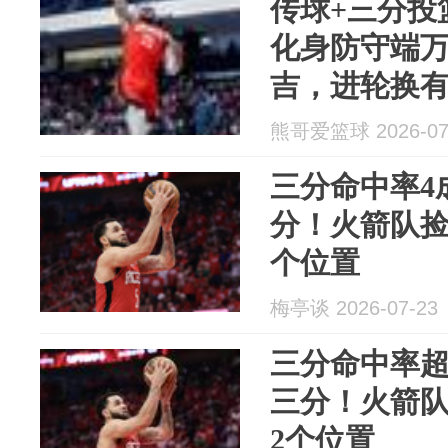
传球+三分投
化身防守端
吉，进轮换
熊哥爱篮球 2026-07
三分命中率4
分！火箭队捡
个位置
梅亭谈 2026-07-23
三分命中率超
三分！火箭
2个位置