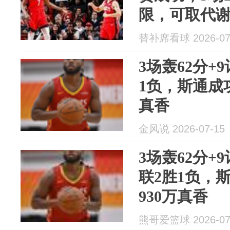
限，可取代
替补席看球 2026-07
3场轰62分+
1负，斯通成功
真香
金风说 2026-07-15
3场轰62分
联2胜1负，
930万真香
熊哥爱篮球 2026-07