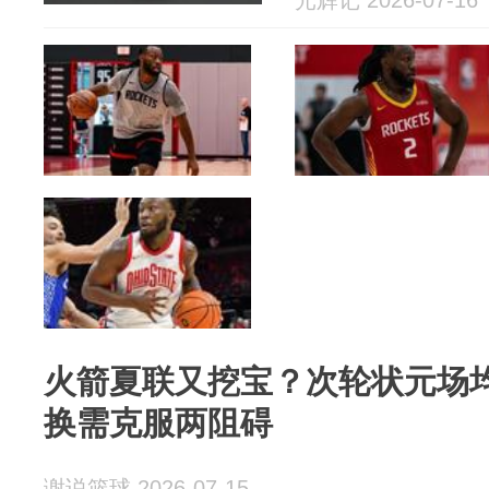
光辉记 2026-07-16
火箭夏联又挖宝？次轮状元场均
换需克服两阻碍
谢说篮球 2026-07-15