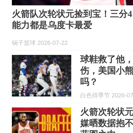
火箭队次轮状元捡到宝！三分4
能力都是乌度卡最爱
锅子篮球 2026-07-22
球鞋救了他，
伤，美国小
吗？
白色得季节 2026-07
火箭次轮状
媒晒数据抱不