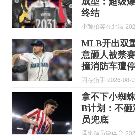
成型：超级爆
终结
小皷拍客在北漂 2026
MLB开出双
意砸人被禁赛
撞消防车遭
闪存猎手 2026-08-0
拿不下小蜘
B计划：不砸
员兜底
逗比演员说体育 2026