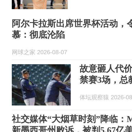
阿尔卡拉斯出席世界杯活动，
慕：彻底沦陷
网球之家 2026-08-07
故意砸人代
禁赛3场，总
体坛观察猿 2026-08
社交媒体“大烟草时刻”降临：Met
新墨西哥州败诉，被判5.67亿