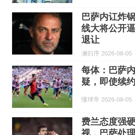
巴萨内讧炸
线大将公开
退让
澜归序 2026-08-05
每体：巴萨
疑，即使续
懂球帝 2026-08-05
费兰态度强
视，巴萨处