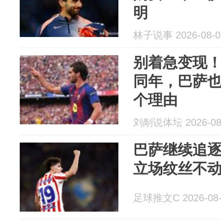
明
林子说事 2026-08-0
别着急变现！
同年，巴萨
个理由
刘剮说体坛 2026-08
巴萨继续追
立场纹丝不
足球推文C 2026-08-