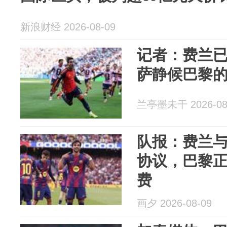
新浪财经 2026-08-09
记者：费兰
萨静候巴黎
兰亭墨未干 2026-08
队报：费兰
协议，巴黎
费
画夕 2026-08-09