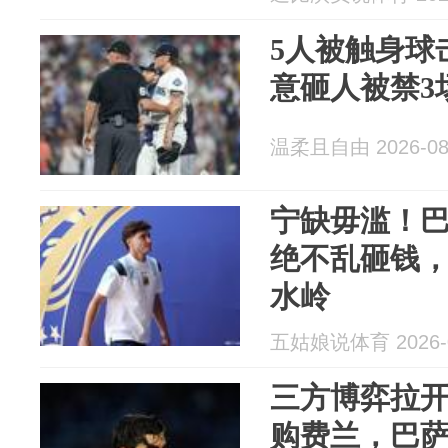
5人被触身球
意砸人被禁3
温柔且自由 2026-08
宁缺毋滥！
绝不乱砸钱，
水岭
五姑娘说体育 2026-0
三方博弈拉
购费兰，巴