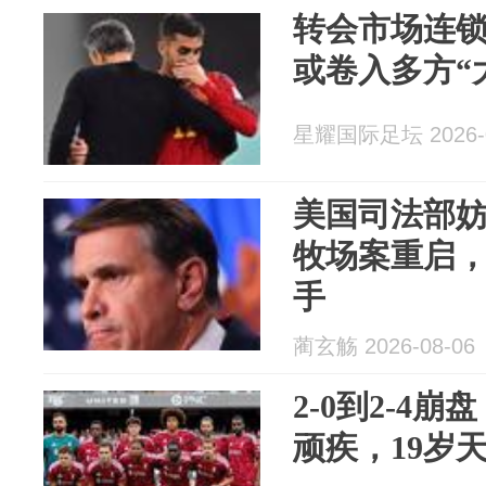
转会市场连
或卷入多方“
星耀国际足坛 2026-0
美国司法部
牧场案重启
手
蔺玄觞 2026-08-06
2-0到2-4
顽疾，19岁