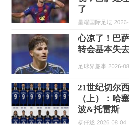
了
星耀国际足坛 2026-0
心凉了！巴
转会基本失
足球界趣事 2026-08
21世纪切尔
（上）：哈
波&托雷斯
杨仔述 2026-08-04