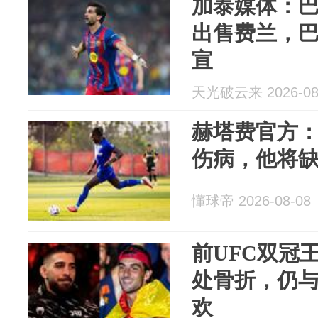
加泰媒体：巴
出售费兰，
宣
天光破云来 2026-08
赫塔费官方
伤病，他将缺席
懂球帝 2026-08-08
前UFC双冠王
处骨折，仍
欢