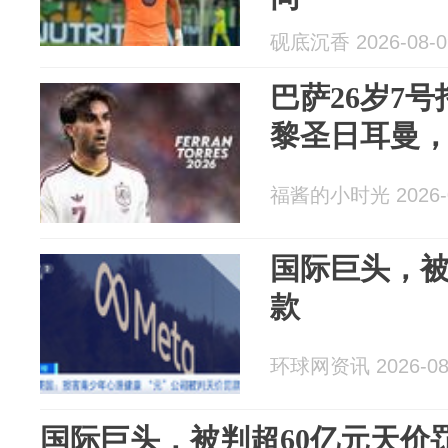
砚底沉香 2026-08-0
巴萨26岁7
黎圣日耳曼
福酱的小时光 2026-0
国际巨头，被
款
环球网资讯 2026-08
国际巨头，被判超60亿元天价