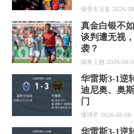
慢享生活集 2026-08
真金白银不
谈判遭无视
袭？
嘴角上翘 2026-08-0
华雷斯3-1
迪尼奥、奥斯
门
懂球帝 2026-08-08
华雷斯3-1