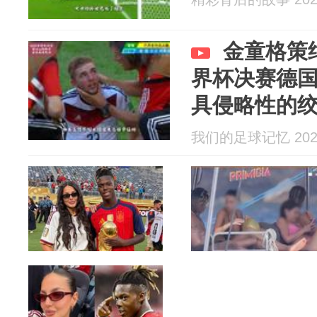
金童格策绝
界杯决赛德国
具侵略性的
杀阿根廷小
我们的足球记忆 2026
赛场梅西，伊瓜