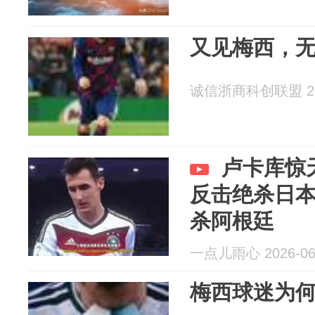
又见梅西，
诚信浙商科创联盟 202
卢卡库惊
反击绝杀日
杀阿根廷
一点儿雨心 2026-06
梅西球迷为