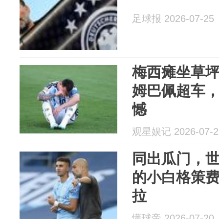
足球报 2026-07-25
梅西瘫坐草坪
姆巴佩超车，
憾
观星娱记 2026-07-2
同出瓜门，
的小白格策
拉
懂球帝 2026-07-20