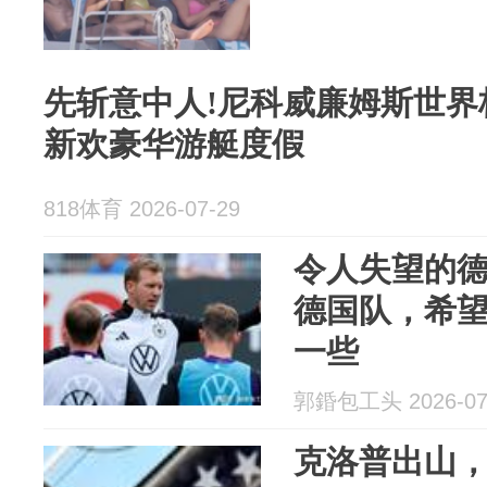
先斩意中人!尼科威廉姆斯世界
新欢豪华游艇度假
818体育 2026-07-29
令人失望的
德国队，希
一些
郭錉包工头 2026-07
克洛普出山