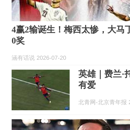
4赢2输诞生！梅西太惨，大马
0奖
涵有话说 2026-07-20
英雄｜费兰·
有爱
北青网-北京青年报 20