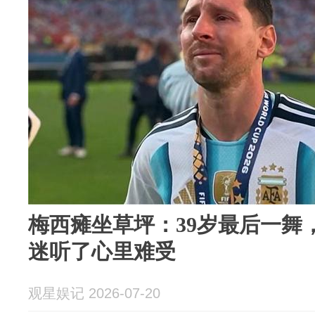
梅西瘫坐草坪：39岁最后一舞
迷听了心里难受
观星娱记 2026-07-20