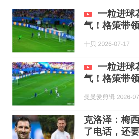
一粒进球
气！格策带
十贝 2026-07-17
一粒进球
气！格策带
曼曼爱剪辑 2026-07
克洛泽：梅
了电话，还