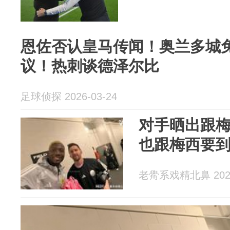
恩佐否认皇马传闻！奥兰多城
议！热刺谈德泽尔比
足球侦探 2026-03-24
对手晒出跟
也跟梅西要
老觷系戏精北鼻 2026