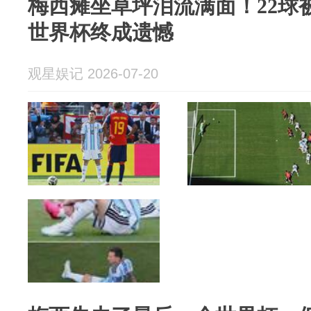
梅西瘫坐草坪泪流满面！22球
世界杯终成遗憾
观星娱记 2026-07-20