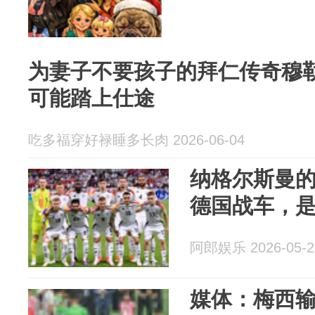
为妻子不要孩子的拜仁传奇穆
可能踏上仕途
吃多福穿好禄睡多长肉 2026-06-04
纳格尔斯曼的
德国战车，
阿郎娱乐 2026-05-2
媒体：梅西