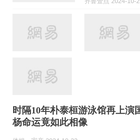
齐鲁壹点 2024-10-2
时隔10年朴泰桓游泳馆再上演
杨命运竟如此相像