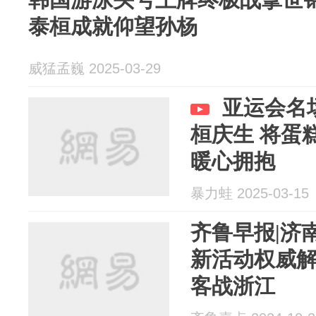
泰桓成就仰望孙杨
威猛孟巍 2025-03-29
亚运会名
桓庆生 将蛋
暖心拥抱
暴力蛙 2025-03-15
齐鲁早报|济
新活动权威
客战浙江