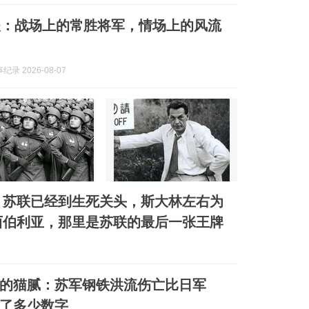
夫：战场上的常胜将军，情场上的风流
录 2026-08-07
科，苏联已经到生死关头，斯大林左右为
西伯利亚，那里是苏联的最后一张王牌
的猫腻：苏军钢铁洪流伤亡比日军
了多少数字