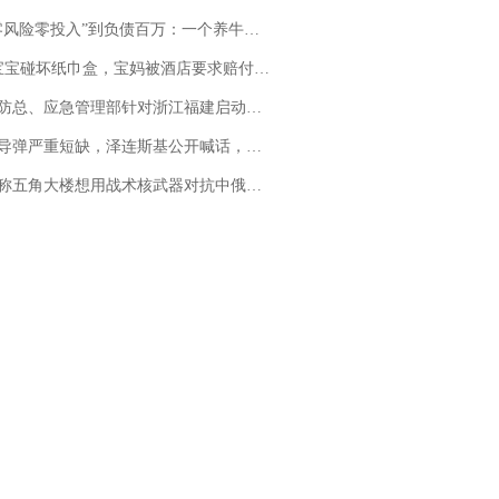
险零投入”到负债百万：一个养牛项目崩盘后，谁该为农户的贷款买单丨红星调查
坏纸巾盒，宝妈被酒店要求赔付924元！三亚一酒店回复：骨瓷定制！网友一查价格，吵翻了
总、应急管理部针对浙江福建启动防汛防台风四级应急响应
弹严重短缺，泽连斯基公开喊话，乌克兰失去导弹拦截能力？
五角大楼想用战术核武器对抗中俄，专家：赤裸裸的“核讹诈”