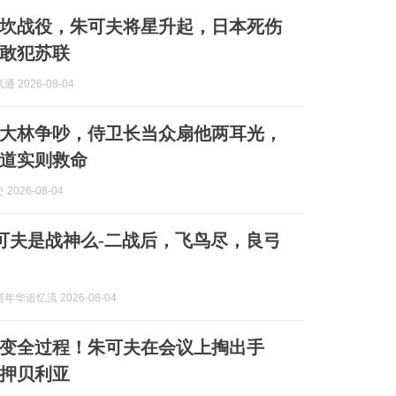
诺门坎战役，朱可夫将星升起，日本死伤
敢犯苏联
 2026-08-04
大林争吵，侍卫长当众扇他两耳光，
道实则救命
2026-08-04
朱可夫是战神么-二战后，飞鸟尽，良弓
年华追忆流 2026-08-04
变全过程！朱可夫在会议上掏出手
押贝利亚