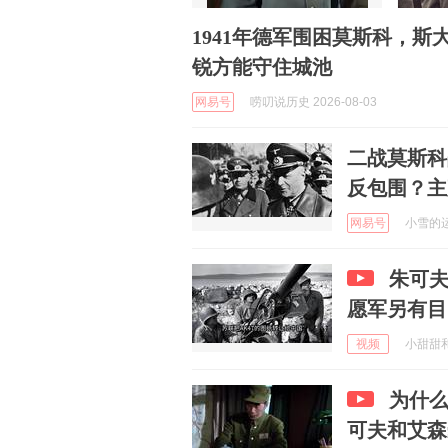
1941年德军围困莫斯科，
锐方能守住城池
网易号
唠叨说历史 2026-08-03
二战莫斯科
反包围？主
网易号
小雪的运动
朱可夫
愿军另有目
视频
小甜甜和至
为什
可夫和艾森