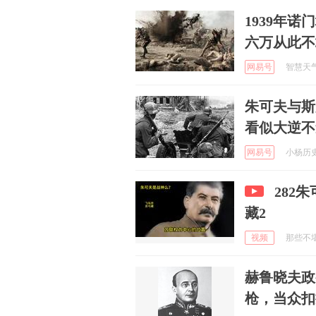
1939年
六万从此不
网易号
智慧天气通
朱可夫与斯
看似大逆不
网易号
小杨历史 
282
藏2
视频
那些不堪
赫鲁晓夫政
枪，当众扣