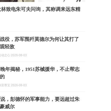
斯大林致电朱可夫问询，其称调来远东精
战役，苏军围歼莫德尔为何让其打了
观轻敌
之心 2026-08-03
晚年揭秘，1951苏械援华，不止帮志
的
尊宝 2026-08-03
么说，彭德怀的军事能力，要远超过朱
豪威尔