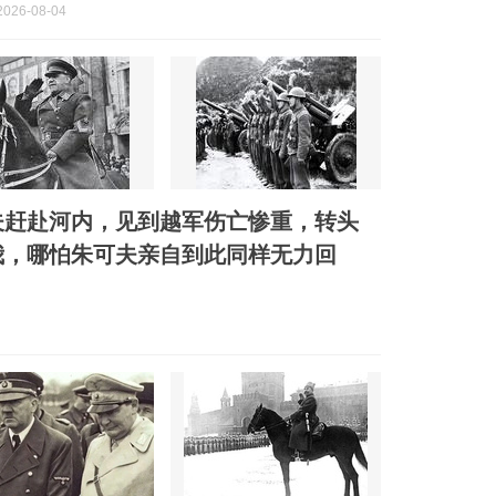
026-08-04
罗夫赶赴河内，见到越军伤亡惨重，转头
我，哪怕朱可夫亲自到此同样无力回