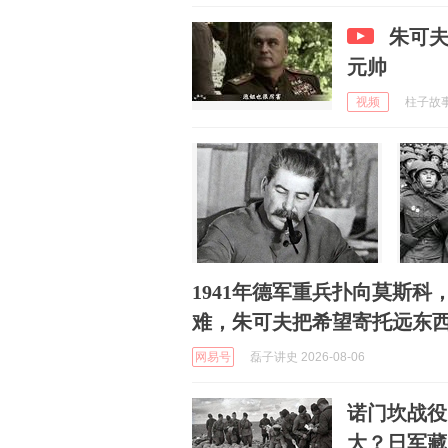
朱可
元帅
视频
柱子故事纪
1941年德军重兵扑向莫斯
难，朱可夫把希望寄托远东
网易号
磊子讲史 2026-08-06
诺门坎战役
大？日军藏