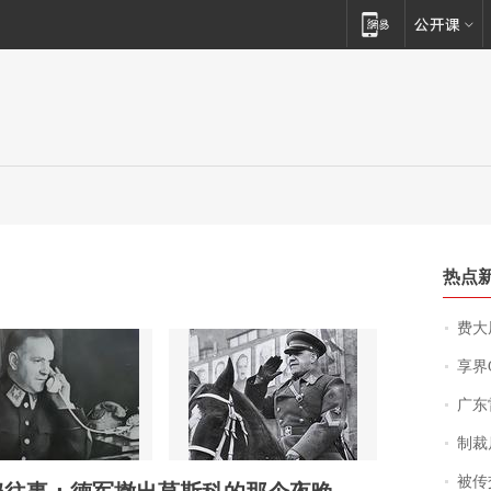
热点
费大厨
享界
广东雷州
制裁
被传交付严重超