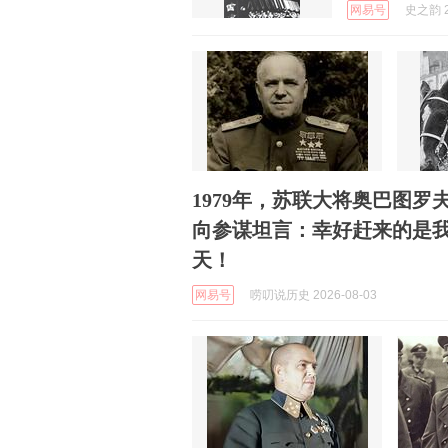
网易号
史之韵 2
1979年，苏联大将奥巴图
向参谋坦言：幸好赶来的是
天！
网易号
唠叨说历史 2026-08-03