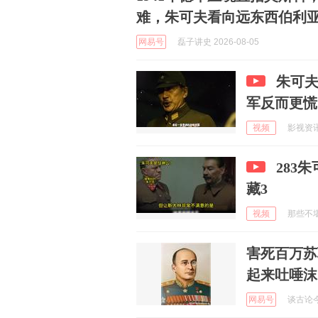
难，朱可夫看向远东西伯利
网易号
磊子讲史 2026-08-05
朱可
军反而更慌
视频
影视资讯2
283
藏3
视频
那些不堪
害死百万苏
起来吐唾沫
网易号
谈古论今历