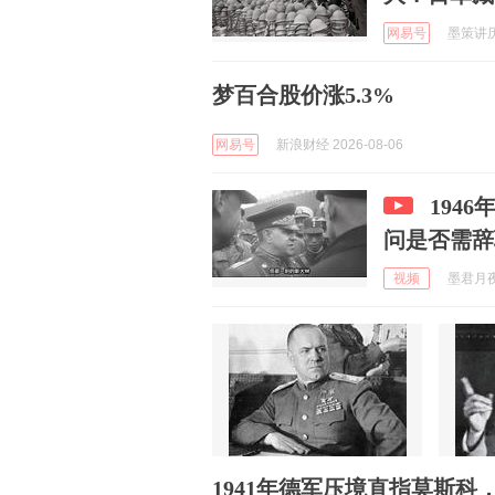
网易号
墨策讲历史
梦百合股价涨5.3%
网易号
新浪财经 2026-08-06
194
问是否需辞
视频
墨君月夜相
1941年德军压境直指莫斯