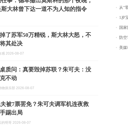
秘往事：德军撤出莫斯科的那个夜晚，
从“零风
是斯大林曾下达一道不为人知的指令
1岁宝宝碰
国家防
掉了苏军50万精锐，斯大林大怒，不
防空导
将其处决
美媒称
 2026-08-07
桌质问：真要毁掉苏联？朱可夫：没
克不动
俱乐部 2026-08-07
夫被7票罢免？朱可夫调军机连夜救
手踢出局
明哥 2026-08-07