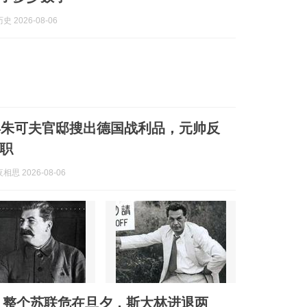
 2026-08-06
6年朱可夫官邸搜出德国战利品，元帅反
职
思 2026-08-06
科，整个苏联危在旦夕，斯大林进退两