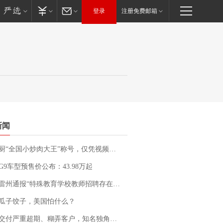
登录
注册免费邮箱
新闻
“全国小炒肉大王”称号，仅凭视频评出？中国烹饪协会回应
G9车型预售价公布：43.98万起
通报“特殊教育学校教师招聘存在违规行为”：已启动问责程序 副校长被停职
瓜子饺子，美国怕什么？
期、糊弄客户，知名独角兽车企创始人回应：都没证据，将依法采取措施，“本人长期与美国交管局保持沟通，对方表示肯定”