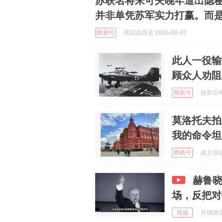
苏联名将朱可夫晚年道出隐
并非单凭苏军实力打赢。而
网易号
唠叨说历史 2026-08-07
此人一役输
顾众人劝阻
网易号
掠影后有感
莫洛托夫拍
我的命令坦
网易号
超人强动物
赫鲁晓
场，反把对
视频
开烟酒店的