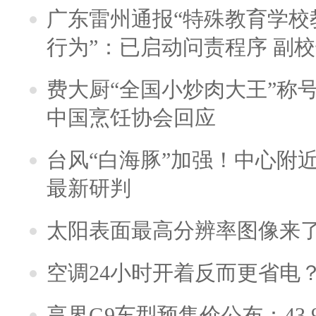
广东雷州通报“特殊教育学校
行为”：已启动问责程序 副
费大厨“全国小炒肉大王”称
中国烹饪协会回应
台风“白海豚”加强！中心附近
最新研判
太阳表面最高分辨率图像来
空调24小时开着反而更省电
享界G9车型预售价公布：43.