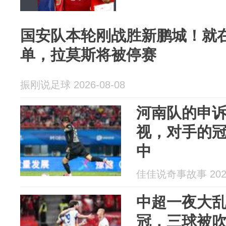
国安队本轮刚战胜新鹏城！就
单，拉莫斯将被停赛
振刚说足球 2026-08-08
河南队的申
视，对手的
中
佳佳说奇事故事 2026
中超一夜大
冠，三球被