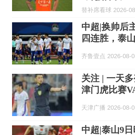
替补席看球 2026-08
中超|换帅后
四连胜，泰
齐鲁壹点 2026-08-0
关注 | 一
津门虎比赛V
天津广播 2026-08-0
中超|泰山9