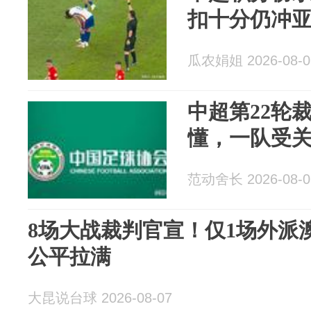
扣十分仍冲
瓜农娟姐 2026-08-0
中超第22轮
懂，一队受关
范动舍长 2026-08-0
8场大战裁判官宣！仅1场外派
公平拉满
大昆说台球 2026-08-07