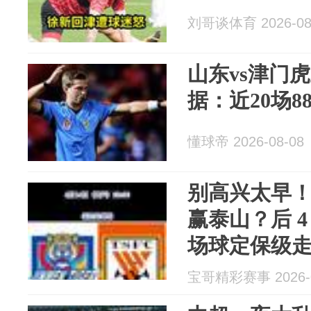
刘哥谈体育 2026-08
山东vs津门
据：近20场8
懂球帝 2026-08-08
别高兴太早！
赢泰山？后 
场球定保级
宝哥精彩赛事 2026-0