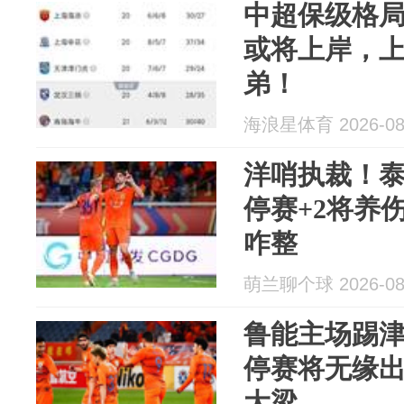
中超保级格
或将上岸，
弟！
海浪星体育 2026-08
洋哨执裁！
停赛+2将养
咋整
萌兰聊个球 2026-08
鲁能主场踢
停赛将无缘
大梁