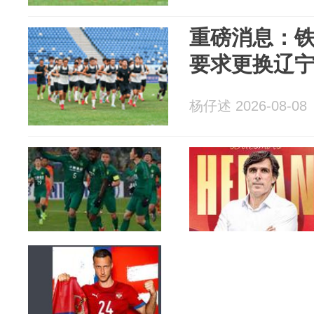
重磅消息：
要求更换辽
杨仔述 2026-08-08