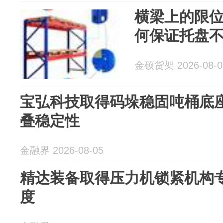
横梁上的限
何保证托盘
金硕货架 2026-08-0
宝弘科技取得码垛稳固吨桶底
叠稳定性
金融界 2026-08-05
精达装备取得压力机锁紧机构
度