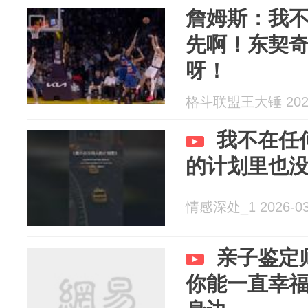
詹姆斯：我
先啊！东契
呀！
格斗联盟王大锤 2026
我不在任
的计划里也
情感深处_1 2026-03
亲子鉴定
你能一直幸