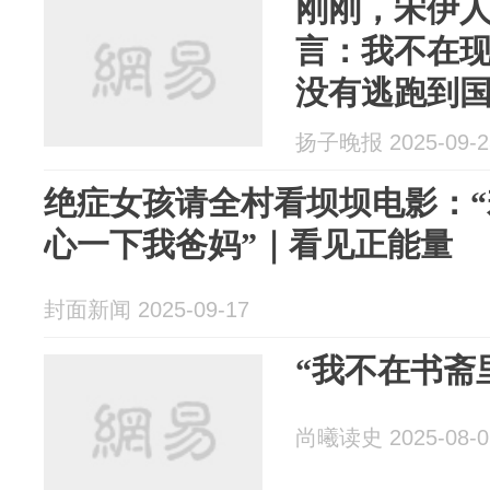
刚刚，宋伊
言：我不在
没有逃跑到
二位老师
扬子晚报 2025-09-2
绝症女孩请全村看坝坝电影：
心一下我爸妈”｜看见正能量
封面新闻 2025-09-17
“我不在书斋
尚曦读史 2025-08-0