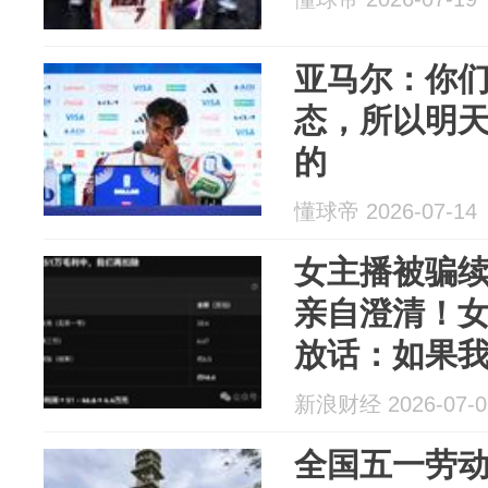
亚马尔：你
态，所以明
的
懂球帝 2026-07-14
女主播被骗
亲自澄清！
放话：如果
是什么问题
新浪财经 2026-07-0
全国五一劳