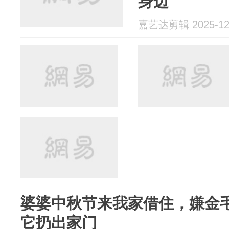
身边
嘉艺达剪辑 2025-12
婆婆中秋节来我家借住，嫌金
它扔出家门