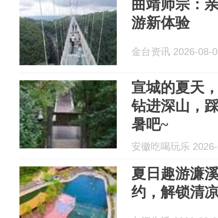
曲靖师宗：
游新体验
金台资讯 2026-08-0
宣城的夏天，
钻进深山，
暑吧~
安徽吃喝玩乐 2026-0
夏日趣游濂
约，解锁清