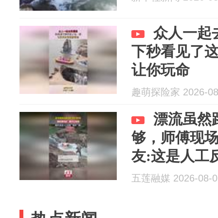
众人一起
下秒看见了
让你玩命
趣萌探险家 2026-08
漂流虽然
够，师傅现场
友:这是人工反
五莲融媒 2026-08-0