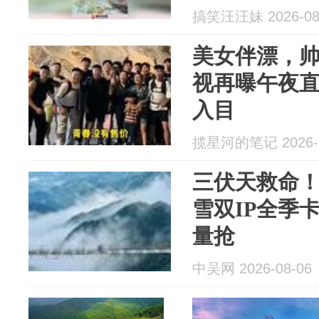
搞笑汪汪妹 2026-08
美女伴漂，
视再曝午夜
入目
揽星河的笔记 2026-0
三伏天救命！
雪双IP全季
量抢
中吴网 2026-08-06