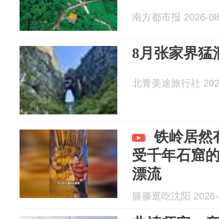
南方都市报 2026-08
8月张家界猛
北青美途旅行社 2026
铁岭居然
受千年石窟的
漂流
滕滕逛吃沈阳 2026-0