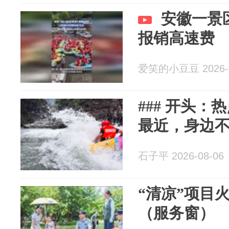
安徽一景
报销高速费
爱笑的小豆豆 2026-0
### 开头
最近，身边
石子平 2026-08-06
“清凉”项目
（服务窗）