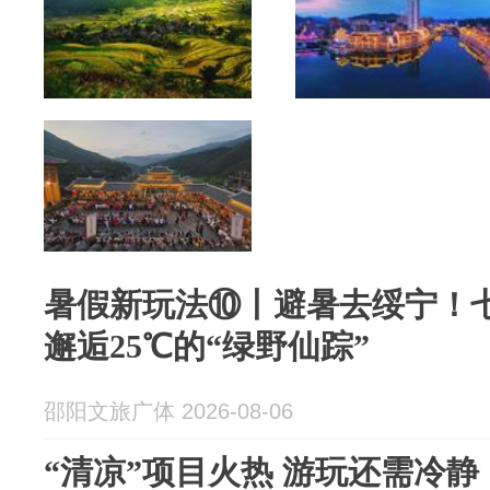
暑假新玩法⑩丨避暑去绥宁！
邂逅25℃的“绿野仙踪”
邵阳文旅广体 2026-08-06
“清凉”项目火热 游玩还需冷