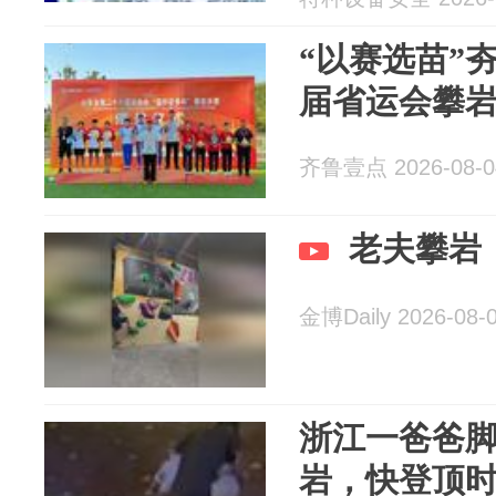
“以赛选苗”
届省运会攀
齐鲁壹点 2026-08-0
老夫攀岩
金博Daily 2026-08-
浙江一爸爸
岩，快登顶