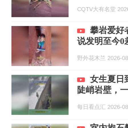
CQTV大有名堂 2026
攀岩爱好
说发明至今0
野外花木兰 2026-08
女生夏日
陡峭岩壁，
每日看点汇 2026-08
室内抱石