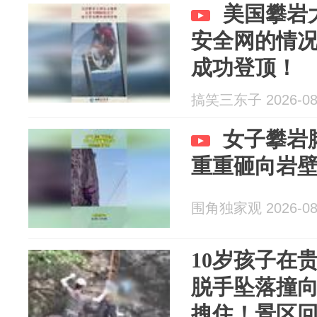
美国攀岩
安全网的情
成功登顶！
搞笑三东子 2026-08
女子攀岩
重重砸向岩
围角独家观 2026-08
10岁孩子在
脱手坠落撞
拽住！景区