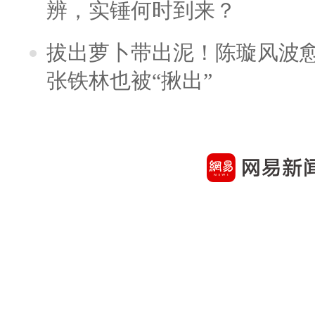
辨，实锤何时到来？
拔出萝卜带出泥！陈璇风波
张铁林也被“揪出”