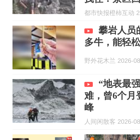
业，没有年
都市快报橙柿互动 202
保证安全
攀岩人员
多牛，能轻
野外花木兰 2026-08
“地表最
难，曾6个月登
峰
人间闲散客 2026-08