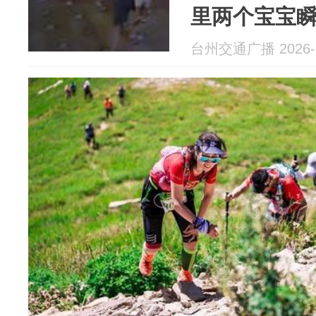
里两个宝宝
些充当“人肉
台州交通广播 2026-0
幸孩子未受