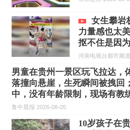
女生攀岩
力量感也太
抠不住是因
河南电视台都市频道 20
男童在贵州一景区玩飞拉达，
落撞向悬崖，生死瞬间被拽回
中，没有年龄限制，现场有教
鲁中晨报 2026-08-05
10岁孩子在