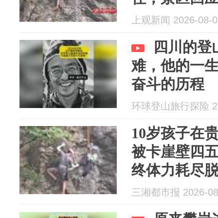
上观新闻 2026-08-0
四川的登
难，他的一
奋斗的历程
环球登山旅行探险 202
10岁孩子在
被卡崖壁四
终体力耗尽
所幸被游客
三湘都市报 2026-08
业中，现场