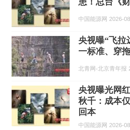
患！总台《
中国能源网 2026-08
央视曝“飞拉
一标准、穿
北青网-北京青年报 20
央视曝光网红
秋千：成本仅
回本
中国能源网 2026-08