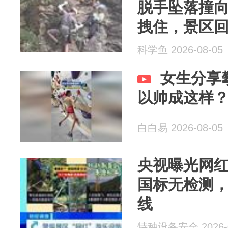
脱手坠落撞
拽住，景区
中，没有年
科学鱼 2026-08-05
保证安全
女生分享
以帅成这样
白白易 2026-08-05
央视曝光网
国标无检测
线
特种设备安全 2026-0