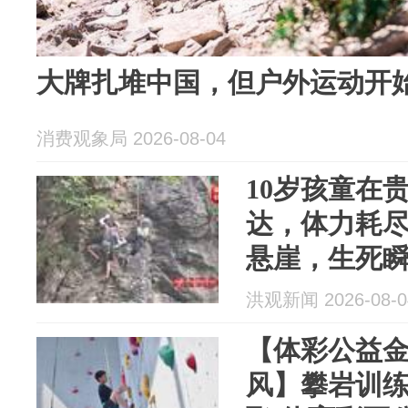
大牌扎堆中国，但户外运动开
消费观象局 2026-08-04
10岁孩童在
达，体力耗
悬崖，生死
正常营业中
洪观新闻 2026-08-0
场有教练保
【体彩公益
风】攀岩训练