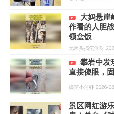
大妈悬崖
作看的人胆
领盒饭
无厘头搞笑派对 2026
攀岩中发
直接傻眼，
搞笑小河虾 2026-08
景区网红游