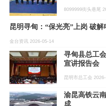
8099999街头巷尾 20
昆明寻甸：“保光亮”上岗 破
金台资讯 2026-05-14
寻甸县总工
宣讲报告会
昆明市总工会 2026-0
渝昆高铁云
成