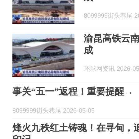
8099999街头巷尾 20
渝昆高铁云
成
环球网资讯 2026-05
事关“五一”返程！重要提醒→
8099999街头巷尾 2026-05-05
烽火九秩红土铸魂！在寻甸，