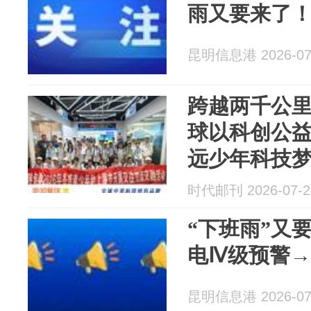
雨又要来了
昆明信息港 2026-07
跨越两千公
球以科创公
远少年科技
时代邮刊 2026-07-2
“下班雨”又
电Ⅳ级预警→
昆明信息港 2026-07