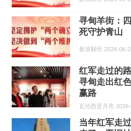
寻甸羊街：四
死守护青山
新浪财经 2026-06-2
红军走过的
寻甸走出红色
赢路
瓦伦西亚月亮 2026-0
当年红军走