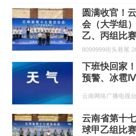
圆满收官！
会（大学组
乙、丙组比
8099999街头巷尾 20
下班快回家
预警、冰雹
云南网络广播电视台 20
云南省第十
球甲乙组比