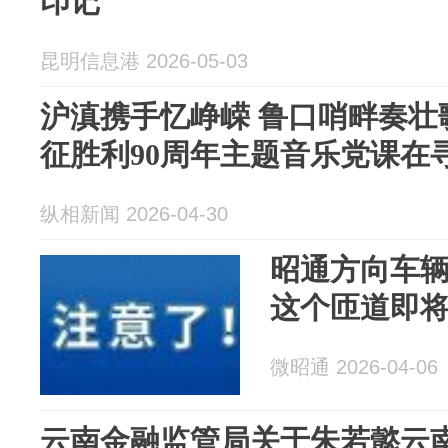
印记
昆明信息港 2026-05-03
沪滇携手忆峥嵘 鲁口哨畔奏壮
征胜利90周年主题音乐党课在
纵相新闻 2026-04-30
昭通方向车
这个匝道即
微昭通 2026-04-06
云南金融监管局关于朱若懿云