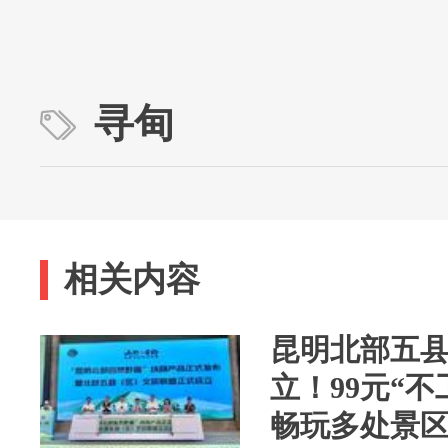
寻甸
相关内容
昆明北部五
立！99元“
畅玩多处景