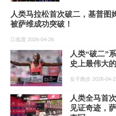
人类马拉松首次破二，基普图姆
被萨维成功突破！
江临渡 2026-04-26
人类“破二”
史上最伟大
女子跑步 2026-04-2
人类全马首次
见证奇迹，萨维