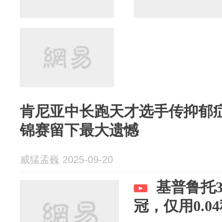
肯尼亚中长跑天才选手传抑郁症
锦赛留下最大遗憾
威猛孟巍 2025-09-20
基普鲁托3
冠，仅用0.0