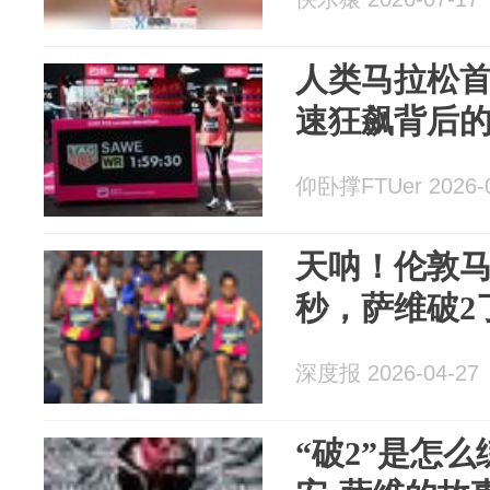
人类马拉松首
速狂飙背后的
仰卧撑FTUer 2026-0
天呐！伦敦马拉
秒，萨维破2
深度报 2026-04-27
“破2”是怎