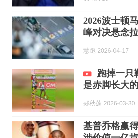
2026波士
峰对决悬念
慧跑 2026-04-17
跑掉一只
是赤脚长大
郏秋莲 2026-03-30
基普乔格赢得
涉价值一亿