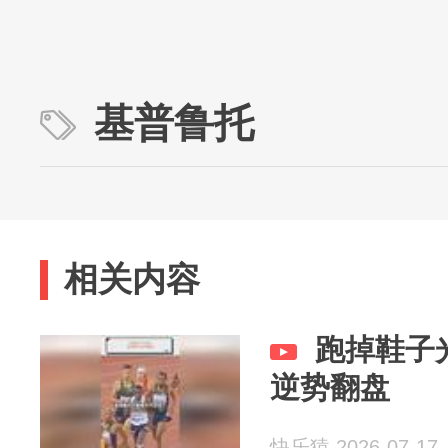
基普鲁托
相关内容
跑掉鞋子
逆势翻盘
快乐猿 2026-07-17