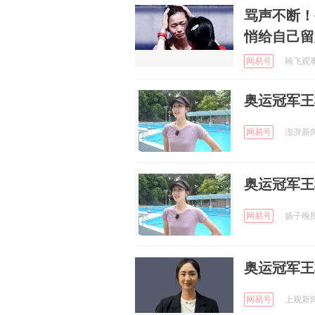
骂声不断！
悄给自己留
网易号
翰飞观事 
奥运冠军王
网易号
澎湃新闻 
奥运冠军王
网易号
扬子晚报 
奥运冠军王
网易号
上观新闻 