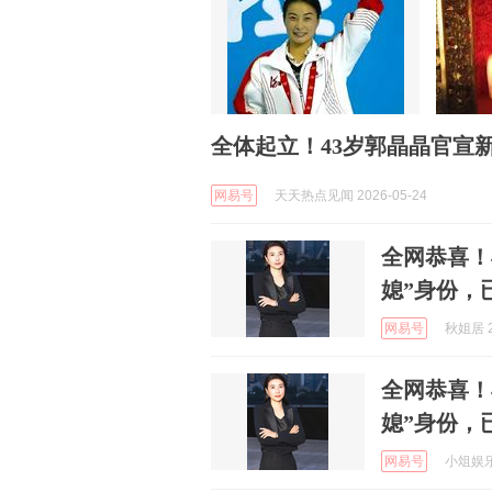
全体起立！43岁郭晶晶官宣
网易号
天天热点见闻 2026-05-24
全网恭喜！
媳”身份，
网易号
秋姐居 2
全网恭喜！
媳”身份，
网易号
小俎娱乐 