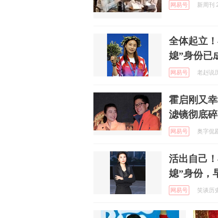
网易号
新周刊 2
全体起立！
媳”身份已
网易号
老赳说历史
霍启刚又幸
滤镜彻底碎
网易号
奥字侃剧 
活出自己！
媳”身份，
网易号
笑谈历史阿