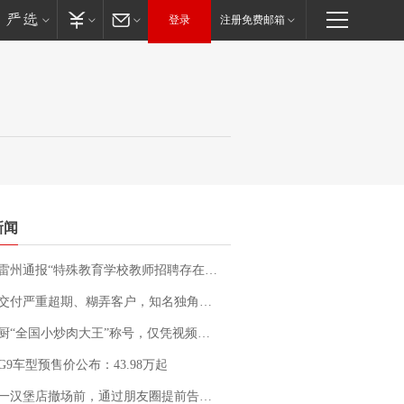
登录
注册免费邮箱
新闻
通报“特殊教育学校教师招聘存在违规行为”：已启动问责程序 副校长被停职
期、糊弄客户，知名独角兽车企创始人回应：都没证据，将依法采取措施，“本人长期与美国交管局保持沟通，对方表示肯定”
“全国小炒肉大王”称号，仅凭视频评出？中国烹饪协会回应
G9车型预售价公布：43.98万起
撤场前，通过朋友圈提前告知逐一退费，有顾客仅剩1元也全被退回，分文不少；顾客：言而有信，让人感动