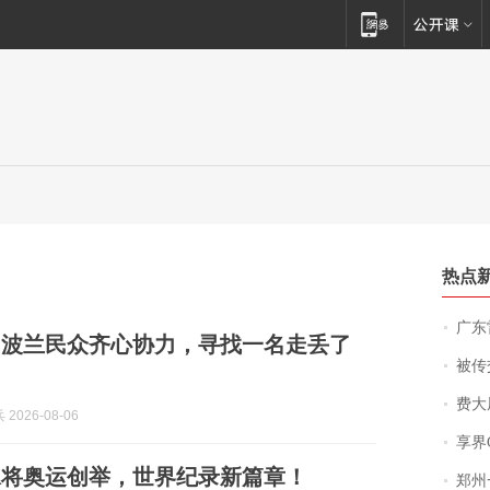
热点
广东雷州
名波兰民众齐心协力，寻找一名走丢了
被传交付严重超
费大厨
2026-08-06
享界
泳将奥运创举，世界纪录新篇章！
郑州一汉堡店