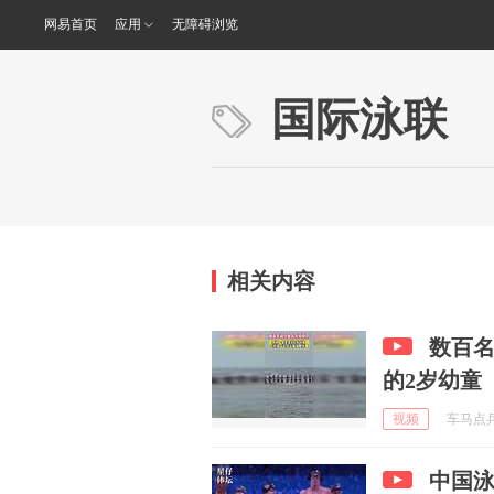
网易首页
应用
无障碍浏览
国际泳联
相关内容
数百
的2岁幼童
视频
车马点兵 
中国