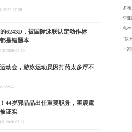
多地
 2026-07-29
李亚鹏含泪感谢“
私生子
的6243D，被国际泳联认定动作标
“接不到戏
都是错题本
一家
 2026-06-30
运动会，游泳运动员因打药太多浮不
6-06-11
！44岁郭晶晶出任重要职务，霍震霆
被证实
 2026-06-07