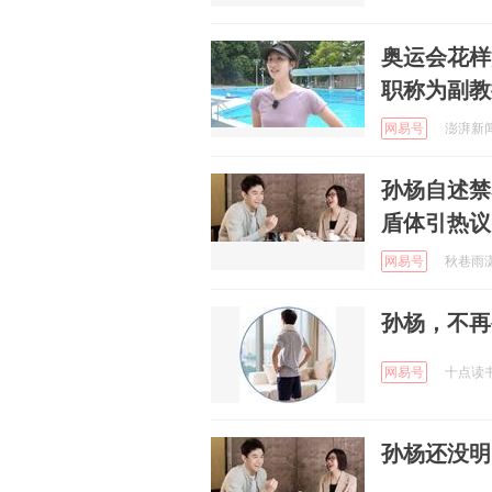
奥运会花样
职称为副教
网易号
澎湃新闻 
孙杨自述禁
盾体引热议
网易号
秋巷雨潇潇
孙杨，不再
网易号
十点读书 
孙杨还没明