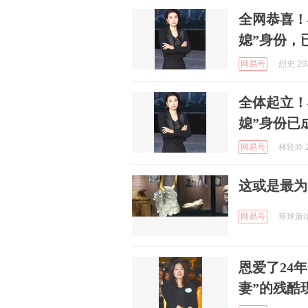
全网恭喜！
媳”身份，
网易号
烈史 202
全体起立！
媳”身份已
网易号
林轻吟 2
这或是最为
网易号
环球策论 
恩爱了24
妻”的残酷