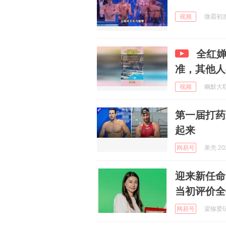
视频
微霜初渡i
全红婵
准，其他人
视频
幽默大联盟
第一届打药
起来
网易号
果壳 202
迎来新任命
当初评价全
网易号
梁猕爱玩车