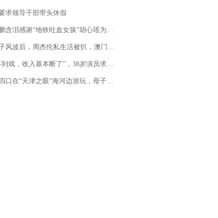
要求领导干部带头休假
地铁吐血女孩”胡心瑶为嫣然天使捐99999元：这份捐赠太沉重，尊重其捐赠意愿，个人向胡心瑶和她的病友之家各捐赠99999元
风波后，周杰伦私生活被扒，澳门输10亿传闻早已经水落石出
，收入基本断了”，38岁演员求职景区NPC：工作量断崖式下跌，留给我试错的时间不多了
四口在“天津之眼”海河边游玩，母子俩不幸溺亡