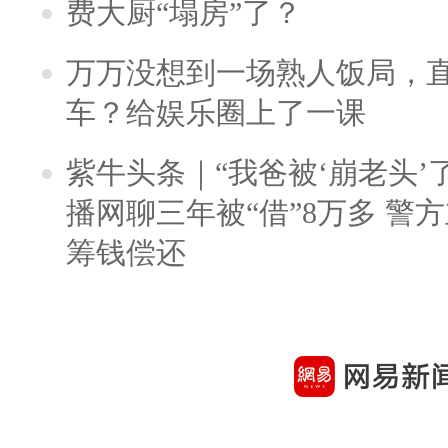
费大厨“塌房”了？
万万没想到一场熟人饭局，
车？给娱乐圈上了一课
紫牛头条｜“我爸被‘崩老头’
播网聊三年被“借”8万多 警
筹钱偿还