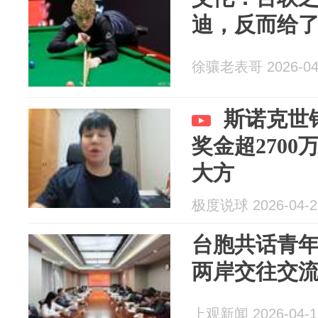
迪，反而给
徐骧老表哥 2026-04
斯诺克世
奖金超270
大方
极度说球 2026-04-2
台胞共话青
两岸交往交
上观新闻 2026-04-1