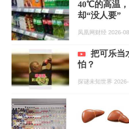
40℃的高温
却“没人要”
凤凰网财经 2026-08
把可乐当
怕？
探谜未知世界 2026-0