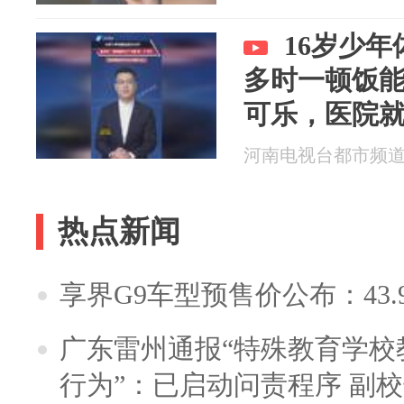
16岁少年
多时一顿饭能
可乐，医院
立
河南电视台都市频道 20
热点新闻
享界G9车型预售价公布：43.
广东雷州通报“特殊教育学校
行为”：已启动问责程序 副