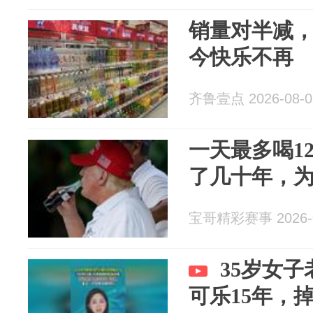
销量对半减，
今快乐不再
齐鲁壹点 2026-08-0
一天最多喝1
了几十年，
宝哥精彩赛事 2026-0
35岁女子
可乐15年，