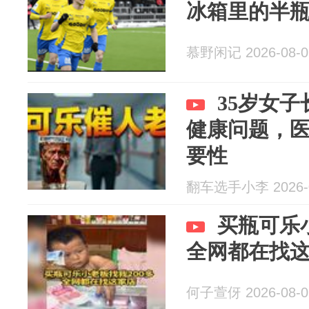
冰箱里的半
慕野闲记 2026-08-0
35岁女
健康问题，
要性
翻车选手小李 2026-0
买瓶可乐
全网都在找
何子萱伢 2026-08-0