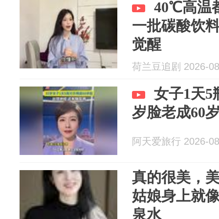
40℃高
一批碳酸饮
觉醒
荷兰豆追剧 2026-08
女子1天5
岁脸老成60
阿天爱旅行 2026-08
真的很美，
姑娘身上就
泉水