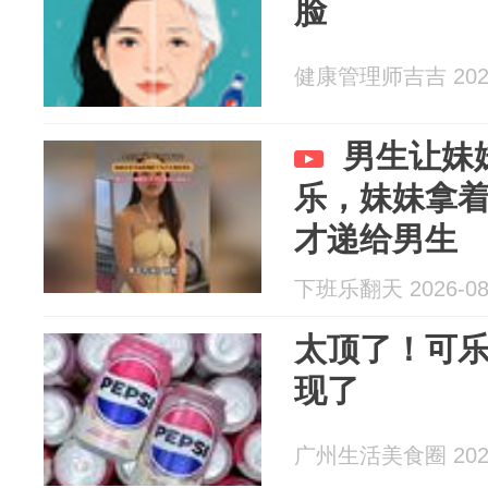
脸
健康管理师吉吉 2026
男生让妹
乐，妹妹拿
才递给男生
下班乐翻天 2026-08
太顶了！可
现了
广州生活美食圈 2026