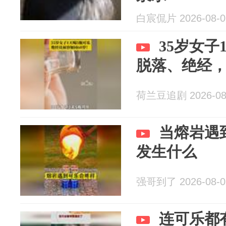
白宸侃片 2026-08-0
35岁女子
脱落、绝经，
荷兰豆追剧 2026-08
当熔岩遇
发生什么
强哥到了 2026-08-0
连可乐都