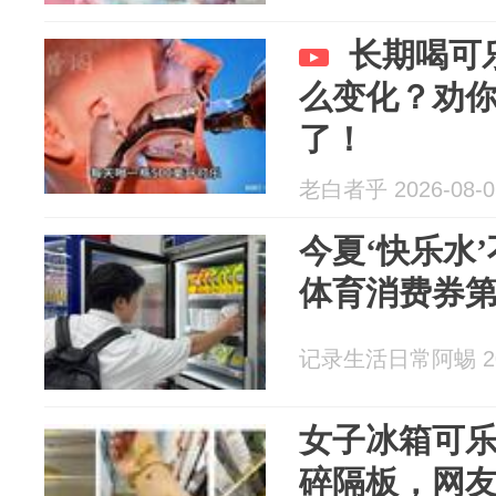
长期喝可
么变化？劝
了！
老白者乎 2026-08-0
今夏‘快乐水
体育消费券
记录生活日常阿蜴 202
女子冰箱可
碎隔板，网