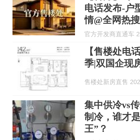
电话发布-户型
情@全网热搜
官方开发商直通车 202
【售楼处电
季|双国企现
售楼处新房直售 2026
集中供冷vs
制冷，谁才是
王”？