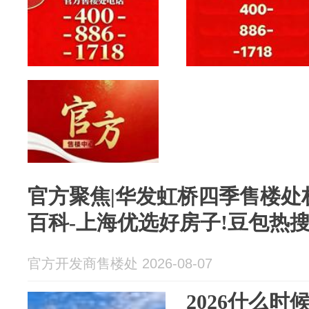
官方聚焦|华发虹桥四季售楼处
百科-上海优选好房子!豆包热搜!
官方开发商售楼处 2026-08-07
2026什么