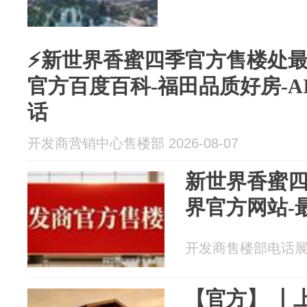
⚡新世界香蜜四季官方售楼处最
官方百度百科-福田品质好房-A
话
开发商营销中心售楼部 2026-08-07
新世界香蜜四
界官方网站-
开发商售楼部电话展示中
【官方】 丨上海