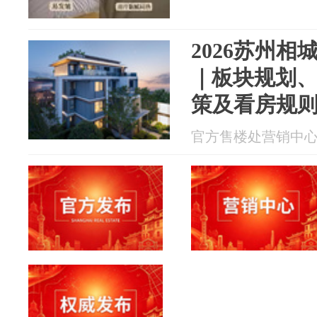
2026苏州
｜板块规划
策及看房规
官方售楼处营销中心直通