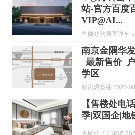
站-官方百度
VIP@AI...
售楼处购房直通车 202
南京金隅华
_最新售价_
学区
新房观察站 2026-08
【售楼处电
季|双国企|地
售楼处官方接待 2026