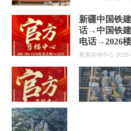
新疆中国铁建
话→中国铁建
电话→202
→楼盘测评→
新房咨询中心 2026-0
热线电话