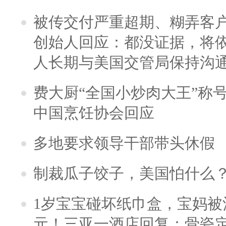
被传交付严重超期、糊弄客
创始人回应：都没证据，将依
人长期与美国交管局保持沟通
费大厨“全国小炒肉大王”称
中国烹饪协会回应
多地要求领导干部带头休假
制裁瓜子饺子，美国怕什么
1岁宝宝碰坏纸巾盒，宝妈被酒
元！三亚一酒店回复：骨瓷