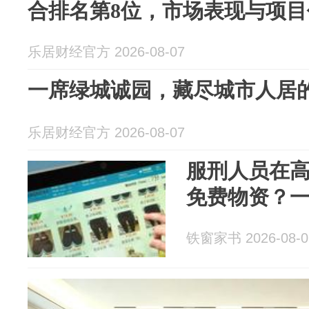
合排名第8位，市场表现与项
乐居财经官方 2026-08-07
一席绿城诚园，藏尽城市人居
乐居财经官方 2026-08-07
服刑人员在
免费物资？
铁窗家书 2026-08-0