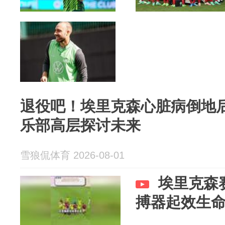
退役吧！埃里克森心脏病倒地后
乐部高层探讨未来
雪狼侃体育 2026-08-01
埃里克森
搏器起效生