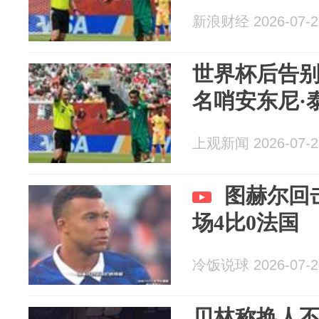
新浪财经 2026-07-2
世界杯后告
名哨安东尼·
上观新闻 2026-07-2
图赫尔回
场4比0法国
冷饭说球 2026-07-2
贝林称换人