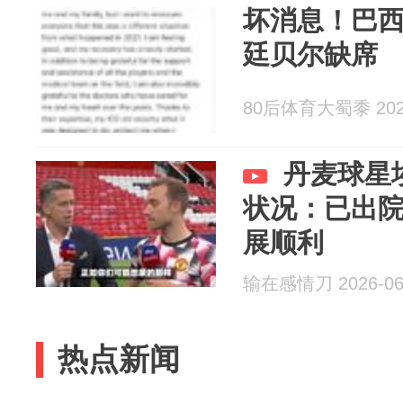
坏消息！巴
廷贝尔缺席
80后体育大蜀黍 2026
丹麦球星
状况：已出
展顺利
输在感情刀 2026-06
热点新闻