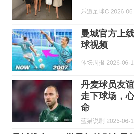
乐道足球C 2026-06-
曼城官方上
球视频
体坛周报 2026-06-1
丹麦球员友
走下球场，
命
蓝猫说剧 2026-06-1