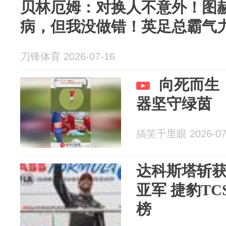
贝林厄姆：对换人不意外！图
病，但我没做错！英足总霸气
刀锋体育 2026-07-16
向死而生
器坚守绿茵
搞笑千里眼 2026-07
达科斯塔斩获F
亚军 捷豹T
榜