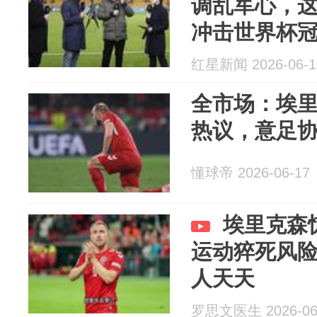
调乱军心，
冲击世界杯
红星新闻 2026-06-1
全市场：埃
热议，意足
懂球帝 2026-06-17
埃里克森
运动猝死风
人天天
罗思文医生 2026-06