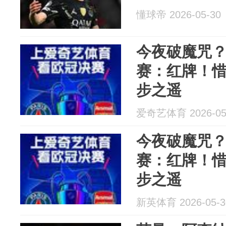
懂球帝 2026-05-30
今夜破魔咒？
赛：红牌！惜
步之遥
爱奇艺体育 2026-05
今夜破魔咒？
赛：红牌！惜
步之遥
新英体育 2026-05-3