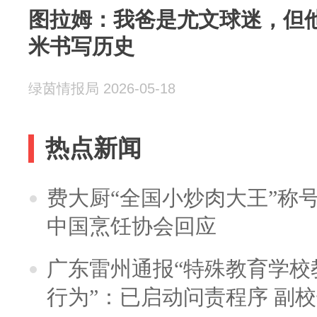
图拉姆：我爸是尤文球迷，但
米书写历史
绿茵情报局 2026-05-18
热点新闻
费大厨“全国小炒肉大王”称
中国烹饪协会回应
广东雷州通报“特殊教育学校
行为”：已启动问责程序 副