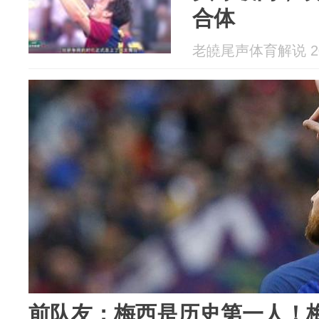
合体
老皢尾声体育解说 202
前队友：梅西是历史第一人！