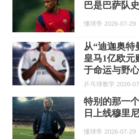
巴是巴萨队
懂球帝 2026-07-29
从“迪迦奥特
皇马1亿欧元
于命运与野
乒乓球教学 2026-07
特别的那一个
日上线穆里
懂球帝 2026-07-29