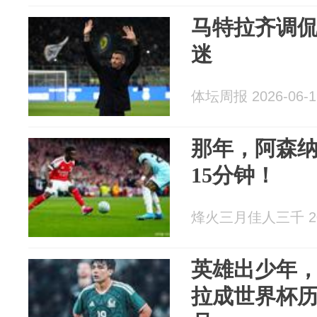
马特拉齐调
迷
体坛周报 2026-06-1
那年，阿森
15分钟！
烽火三月佳人三千 202
英雄出少年，
拉成世界杯