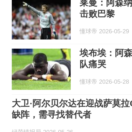
莱曼：阿森
击败巴黎
懂球帝 2026-05-29
埃布埃：阿森
队痛哭
懂球帝 2026-05-28
大卫·阿尔贝尔达在迎战萨莫拉
缺阵，需寻找替代者