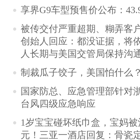
享界G9车型预售价公布：43.
被传交付严重超期、糊弄客
创始人回应：都没证据，将依
人长期与美国交管局保持沟通
制裁瓜子饺子，美国怕什么
国家防总、应急管理部针对
台风四级应急响应
1岁宝宝碰坏纸巾盒，宝妈被酒
元！三亚一酒店回复：骨瓷