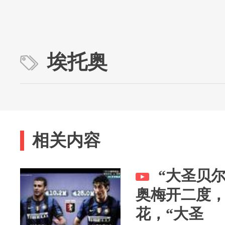
埃托奥
相关内容
“大圣贝
奥梅开二度
花，“大圣