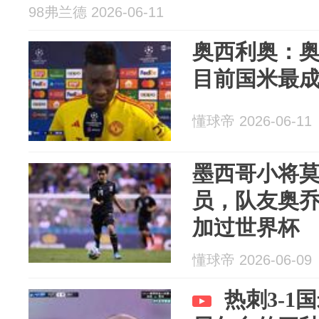
98弗兰德 2026-06-11
奥西利奥：
目前国米最
懂球帝 2026-06-11
墨西哥小将
员，队友奥
加过世界杯
懂球帝 2026-06-09
热刺3-1