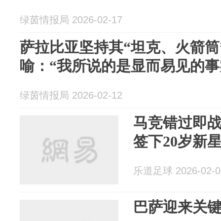
绿茵情报局 2026-02-17
萨拉比亚坚持其“坦克、火箭筒
喻：“我所说的是显而易见的事
绿茵情报局 2026-02-12
马竞错过即
签下20岁新
乐道足球 2026-02-0
巴萨迎来关