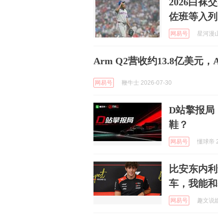
2026白
佐班等入列
网易号
星河漫山野
Arm Q2营收约13.8亿美
网易号
鞭牛士 2026-07-30
D站擎报局
鞋？
网易号
懂球帝 2
比安东内利
车，我能和
网易号
趣文说娱 