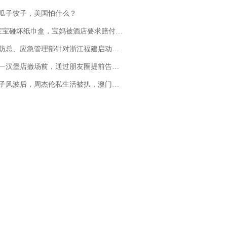
瓜子饺子，美国怕什么？
坏纸巾盒，宝妈被酒店要求赔付924元！三亚一酒店回复：骨瓷定制！网友一查价格，吵翻了
总、应急管理部针对浙江福建启动防汛防台风四级应急响应
撤场前，通过朋友圈提前告知逐一退费，有顾客仅剩1元也全被退回，分文不少；顾客：言而有信，让人感动
风波后，周杰伦私生活被扒，澳门输10亿传闻早已经水落石出