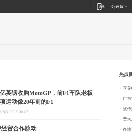
热点
享界
亿英镑收购MotoGP，前F1车队老板
广东雷州
项运动像20年前的F1
被传交付严重超
我 2026-08-07
费大厨
卢经贸合作脉动
多地