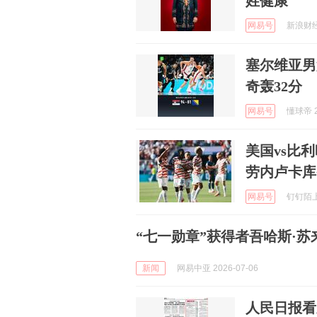
姓健康
网易号
新浪财经 
塞尔维亚男
奇轰32分
网易号
懂球帝 2
美国vs比
劳内卢卡库
网易号
钉钉陌上花
“七一勋章”获得者吾哈斯·
新闻
网易中亚 2026-07-06
人民日报看