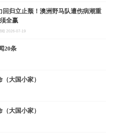
力回归立止颓！澳洲野马队遭伤病潮重
须全赢
 2026-07-19
闻20条
命（大国小家）
命（大国小家）