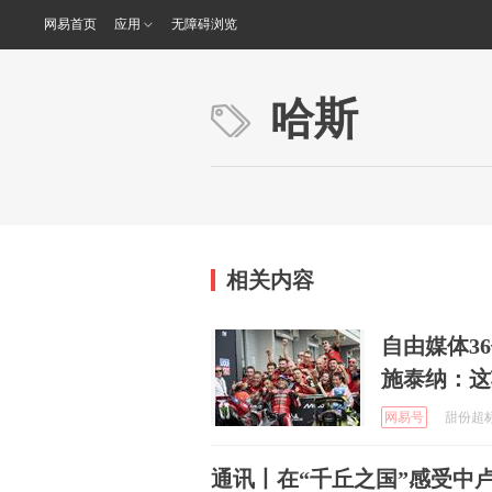
网易首页
应用
无障碍浏览
哈斯
相关内容
自由媒体36
施泰纳：这
网易号
甜份超标的
通讯丨在“千丘之国”感受中