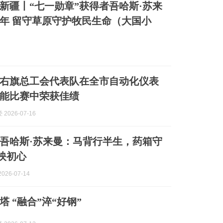
新疆丨“七一勋章”获得者吾哈斯·苏来
年 留守草原守护牧民生命（大国小
右旗总工会代表队在全市自动化仪表
能比赛中荣获佳绩
2026-07-16
”吾哈斯·苏来曼：马背行半生，药箱守
章映初心
026-07-14
塔 “融合”淬“好钢”