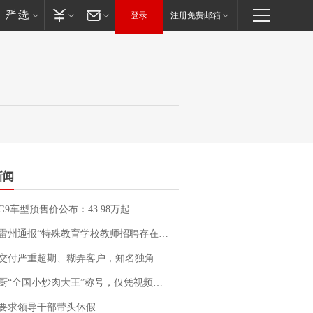
登录
注册免费邮箱
新闻
G9车型预售价公布：43.98万起
通报“特殊教育学校教师招聘存在违规行为”：已启动问责程序 副校长被停职
期、糊弄客户，知名独角兽车企创始人回应：都没证据，将依法采取措施，“本人长期与美国交管局保持沟通，对方表示肯定”
“全国小炒肉大王”称号，仅凭视频评出？中国烹饪协会回应
要求领导干部带头休假