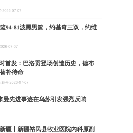
2026-07-07
篮94-81波黑男篮，约基奇三双，约维
026-07-07
利时首发：巴洛贡登场创造历史，德布
替补待命
开 2026-07-07
苏来曼先进事迹在乌苏引发强烈反响
新疆丨新疆裕民县牧业医院内科原副