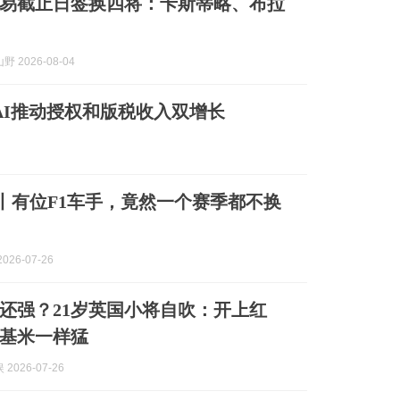
袜交易截止日签换四将：卡斯蒂略、布拉
 2026-08-04
元，AI推动授权和版税收入双增长
丨有位F1车手，竟然一个赛季都不换
026-07-26
还强？21岁英国小将自吹：开上红
基米一样猛
2026-07-26