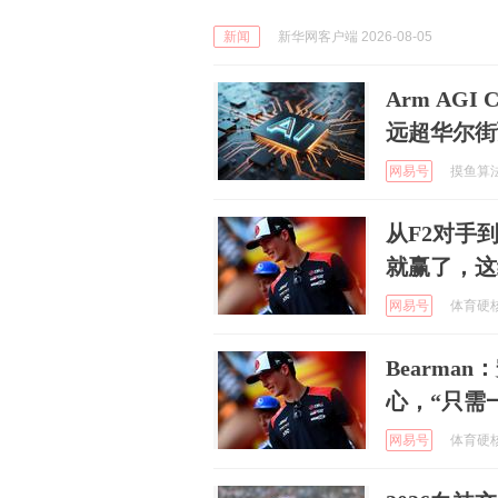
新闻
新华网客户端 2026-08-05
Arm AG
远超华尔街
网易号
摸鱼算法 
从F2对手
就赢了，这
网易号
体育硬核说
Bearm
心，“只需
网易号
体育硬核说