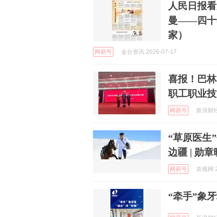
人民日报看
曼——四十
家）
网易号
金台资讯 2026-07-17
喜报！巴林
职工职业技
网易号
新浪财经 
“草原医生
边疆 | 勋
网易号
农视网 2
“牵手”象牙