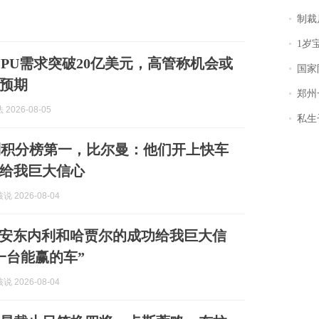
制裁
1岁宝宝碰
I CPU需求突破20亿美元，高管称机会或
国家防
预期
郑州一汉堡店
2026-08-05
私生子
到积分榜第一，比尔曼：他们开上快车
给我巨大信心
 2026-08-04
an：安东内利和哈贾尔的成功给我巨大信
一台能赢的车”
 2026-08-04