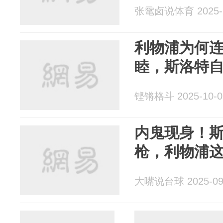
张鼋卤说体育 2025-1
利物浦为何
睦，斯洛特
铿锵格斗 2025-10-0
内鬼现身！斯
枪，利物浦
大嘴说台球 2025-09