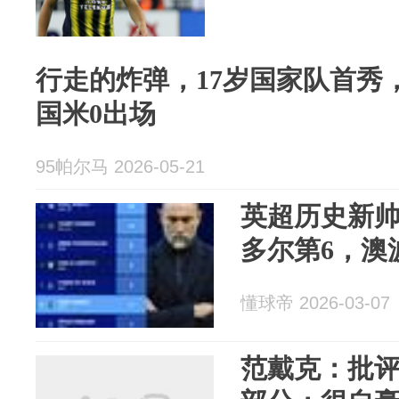
行走的炸弹，17岁国家队首秀
国米0出场
95帕尔马 2026-05-21
英超历史新
多尔第6，澳
懂球帝 2026-03-07
范戴克：批